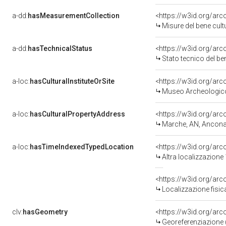
a-dd:
hasMeasurementCollection
<https://w3id.org/ar
Misure del bene cul
a-dd:
hasTechnicalStatus
<https://w3id.org/ar
Stato tecnico del b
a-loc:
hasCulturalInstituteOrSite
<https://w3id.org/ar
Museo Archeologico
a-loc:
hasCulturalPropertyAddress
<https://w3id.org/a
Marche, AN, Ancon
a-loc:
hasTimeIndexedTypedLocation
<https://w3id.org/ar
Altra localizzazione
<https://w3id.org/ar
Localizzazione fisic
clv:
hasGeometry
<https://w3id.org/ar
Georeferenziazione 