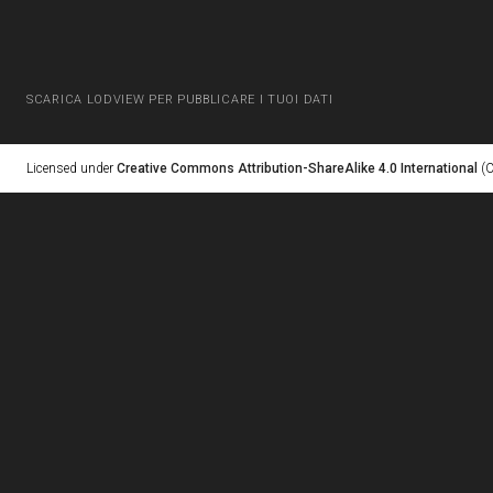
SCARICA LODVIEW PER PUBBLICARE I TUOI DATI
Licensed under
Creative Commons Attribution-ShareAlike 4.0 International
(C