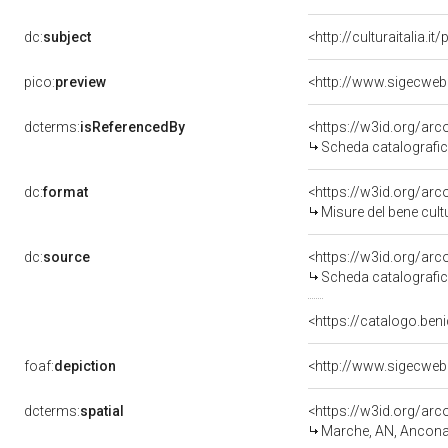
dc:
subject
<http://culturaitalia.
pico:
preview
dcterms:
isReferencedBy
<https://w3id.org/a
Scheda catalografi
dc:
format
<https://w3id.org/ar
Misure del bene cul
dc:
source
<https://w3id.org/a
Scheda catalografi
<https://catalogo.ben
foaf:
depiction
dcterms:
spatial
<https://w3id.org/a
Marche, AN, Ancon