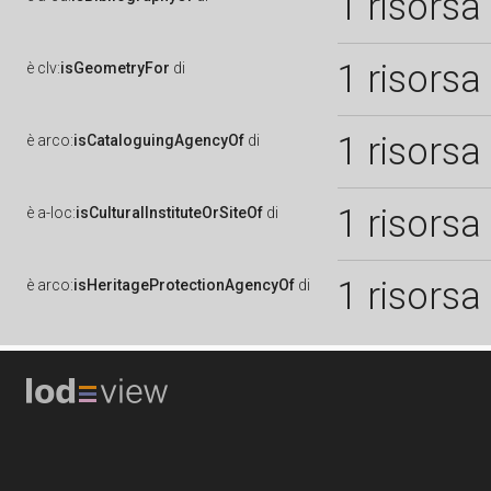
1 risorsa
1 risorsa
è
clv:
isGeometryFor
di
1 risorsa
è
arco:
isCataloguingAgencyOf
di
1 risorsa
è
a-loc:
isCulturalInstituteOrSiteOf
di
1 risorsa
è
arco:
isHeritageProtectionAgencyOf
di