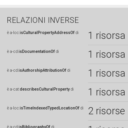
RELAZIONI INVERSE
1 risorsa
è
a-loc:
isCulturalPropertyAddressOf
di
1 risorsa
è
a-cd:
isDocumentationOf
di
1 risorsa
è
a-cd:
isAuthorshipAttributionOf
di
1 risorsa
è
a-cat:
describesCulturalProperty
di
2 risorse
è
a-loc:
isTimeIndexedTypedLocationOf
di
è
a-cd:
isBibliographyOf
di