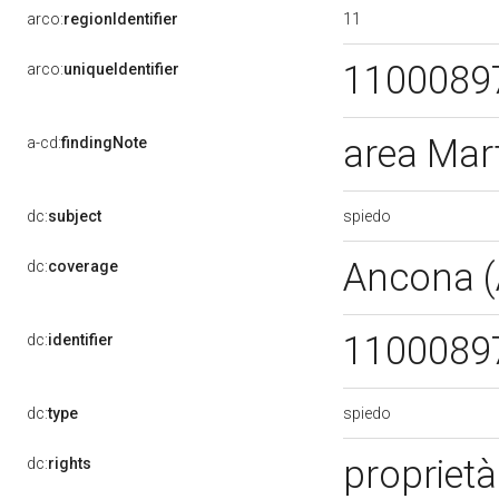
11
arco:
regionIdentifier
1100089
arco:
uniqueIdentifier
area Mar
a-cd:
findingNote
spiedo
dc:
subject
Ancona 
dc:
coverage
1100089
dc:
identifier
spiedo
dc:
type
propriet
dc:
rights