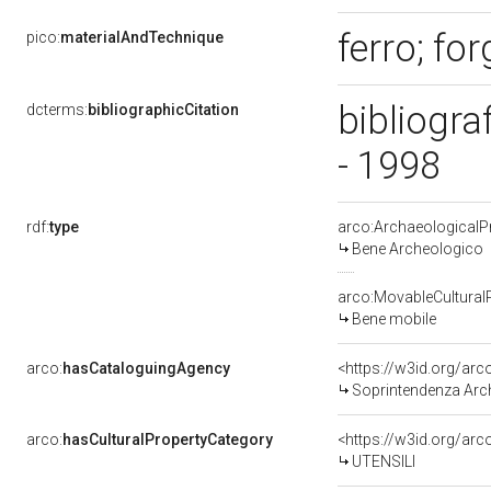
ferro; fo
pico:
materialAndTechnique
bibliogra
dcterms:
bibliographicCitation
- 1998
rdf:
type
arco:ArchaeologicalP
Bene Archeologico
arco:MovableCultural
Bene mobile
arco:
hasCataloguingAgency
<https://w3id.org/a
Soprintendenza Arc
arco:
hasCulturalPropertyCategory
<https://w3id.org/arc
UTENSILI