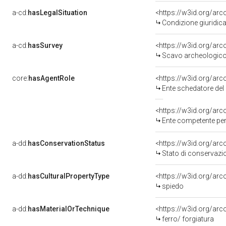
a-cd:
hasLegalSituation
<https://w3id.org/arc
Condizione giuridica
a-cd:
hasSurvey
<https://w3id.org/ar
Scavo archeologico
core:
hasAgentRole
<https://w3id.org/ar
Ente schedatore del
<https://w3id.org/ar
Ente competente per
a-dd:
hasConservationStatus
<https://w3id.org/ar
Stato di conservazi
a-dd:
hasCulturalPropertyType
<https://w3id.org/a
spiedo
a-dd:
hasMaterialOrTechnique
<https://w3id.org/arc
ferro/ forgiatura