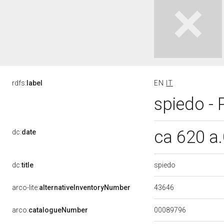
rdfs:
label
EN
IT
spiedo - P
ca 620 a
dc:
date
spiedo
dc:
title
43646
arco-lite:
alternativeInventoryNumber
00089796
arco:
catalogueNumber