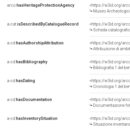
arco:
hasHeritageProtectionAgency
<https://w3id.org/a
Museo Archeologico
a-cat:
isDescribedByCatalogueRecord
<https://w3id.org/a
Scheda catalografi
a-cd:
hasAuthorshipAttribution
<https://w3id.org/arc
Attribuzione di ambi
a-cd:
hasBibliography
<https://w3id.org/ar
Bibliografia 1 del b
a-cd:
hasDating
<https://w3id.org/ar
Cronologia 1 del b
a-cd:
hasDocumentation
Documentazione foto
a-cd:
hasInventorySituation
<https://w3id.org/ar
Situazione inventar