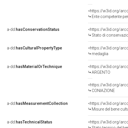
<https://w3id.org/ar
Ente competente pe
a-dd:
hasConservationStatus
<https://w3id.org/ar
Stato di conservazi
a-dd:
hasCulturalPropertyType
<https://w3id.org/a
medaglia
a-dd:
hasMaterialOrTechnique
<https://w3id.org/arc
ARGENTO
<https://w3id.org/arc
CONIAZIONE
a-dd:
hasMeasurementCollection
<https://w3id.org/ar
Misure del bene cul
a-dd:
hasTechnicalStatus
<https://w3id.org/ar
Stato tecnico del b