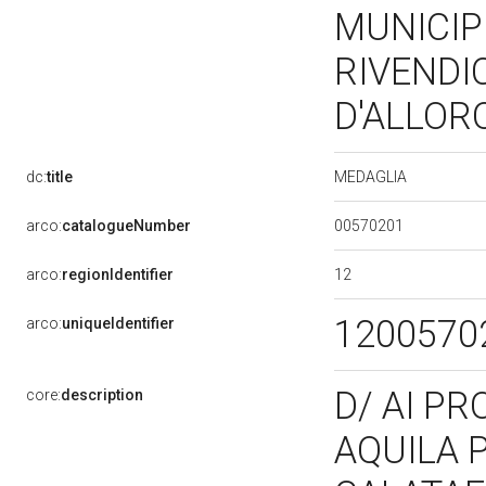
MUNICIP
RIVENDI
D'ALLOR
MEDAGLIA
dc:
title
00570201
arco:
catalogueNumber
12
arco:
regionIdentifier
1200570
arco:
uniqueIdentifier
D/ AI PR
core:
description
AQUILA 