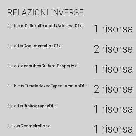
RELAZIONI INVERSE
1 risorsa
è
a-loc:
isCulturalPropertyAddressOf
di
2 risorse
è
a-cd:
isDocumentationOf
di
1 risorsa
è
a-cat:
describesCulturalProperty
di
2 risorse
è
a-loc:
isTimeIndexedTypedLocationOf
di
1 risorsa
è
a-cd:
isBibliographyOf
di
1 risorsa
è
clv:
isGeometryFor
di