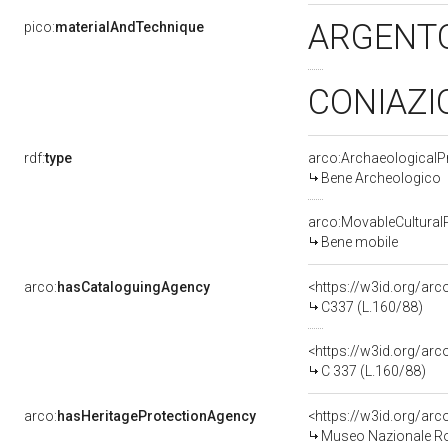
ARGENT
pico:
materialAndTechnique
CONIAZ
rdf:
type
arco:ArchaeologicalP
Bene Archeologico
arco:MovableCultural
Bene mobile
arco:
hasCataloguingAgency
<https://w3id.org/a
C337 (L.160/88)
<https://w3id.org/a
C 337 (L.160/88)
arco:
hasHeritageProtectionAgency
<https://w3id.org/a
Museo Nazionale 