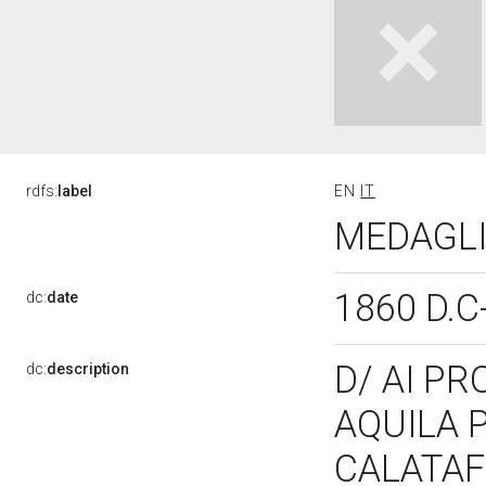
rdfs:
label
EN
IT
MEDAGLIA
1860 D.C
dc:
date
D/ AI PR
dc:
description
AQUILA 
CALATAFI