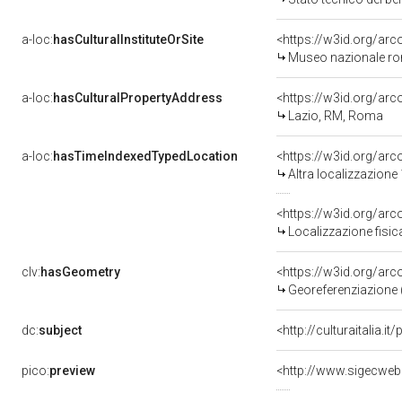
a-loc:
hasCulturalInstituteOrSite
<https://w3id.org/ar
Museo nazionale ro
a-loc:
hasCulturalPropertyAddress
<https://w3id.org/a
Lazio, RM, Roma
a-loc:
hasTimeIndexedTypedLocation
<https://w3id.org/ar
Altra localizzazione
<https://w3id.org/ar
Localizzazione fisic
clv:
hasGeometry
<https://w3id.org/ar
Georeferenziazione 
dc:
subject
<http://culturaitalia.
pico:
preview
<http://www.sigecweb