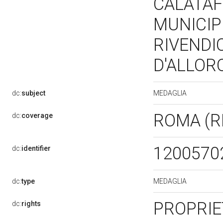
CALATAFI
MUNICIP
RIVENDI
D'ALLOR
MEDAGLIA
dc:
subject
ROMA (
dc:
coverage
1200570
dc:
identifier
MEDAGLIA
dc:
type
PROPRIE
dc:
rights