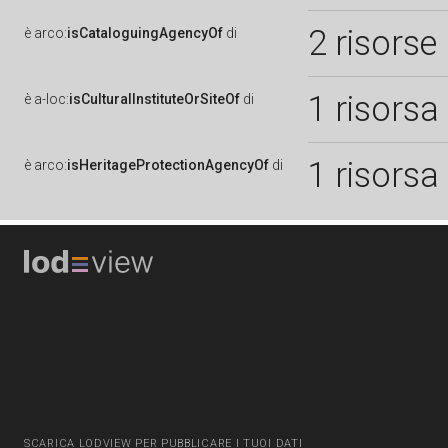
2 risorse
è
arco:
isCataloguingAgencyOf
di
1 risorsa
è
a-loc:
isCulturalInstituteOrSiteOf
di
1 risorsa
è
arco:
isHeritageProtectionAgencyOf
di
SCARICA LODVIEW PER PUBBLICARE I TUOI DATI