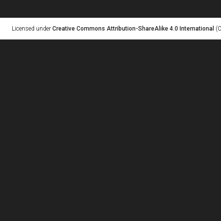
Licensed under
Creative Commons Attribution-ShareAlike 4.0 International
(C