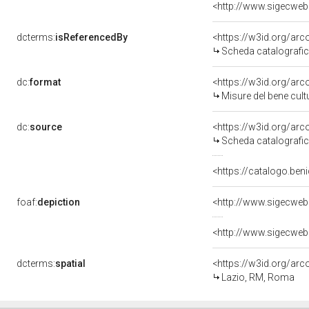
<http://www.sigecweb
dcterms:
isReferencedBy
<https://w3id.org/a
Scheda catalografi
dc:
format
<https://w3id.org/ar
Misure del bene cul
dc:
source
<https://w3id.org/a
Scheda catalografi
<https://catalogo.ben
foaf:
depiction
<http://www.sigecweb
<http://www.sigecweb
dcterms:
spatial
<https://w3id.org/a
Lazio, RM, Roma