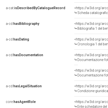
a-cat:
isDescribedByCatalogueRecord
<https://w3id.org/a
Scheda catalografi
a-cd:
hasBibliography
<https://w3id.org/ar
Bibliografia 1 del b
a-cd:
hasDating
<https://w3id.org/ar
Cronologia 1 del b
a-cd:
hasDocumentation
Documentazione foto
Documentazione foto
a-cd:
hasLegalSituation
<https://w3id.org/arc
Condizione giuridic
core:
hasAgentRole
<https://w3id.org/ar
Ente schedatore del