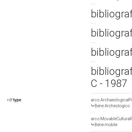
bibliogra
bibliogra
bibliogra
bibliogra
C - 1987
rdf:
type
arco:ArchaeologicalP
Bene Archeologico
arco:MovableCultural
Bene mobile