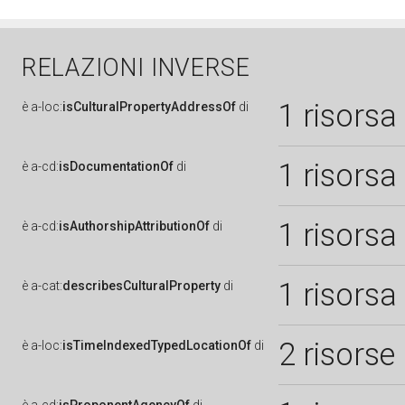
RELAZIONI INVERSE
1 risorsa
è
a-loc:
isCulturalPropertyAddressOf
di
1 risorsa
è
a-cd:
isDocumentationOf
di
1 risorsa
è
a-cd:
isAuthorshipAttributionOf
di
1 risorsa
è
a-cat:
describesCulturalProperty
di
2 risorse
è
a-loc:
isTimeIndexedTypedLocationOf
di