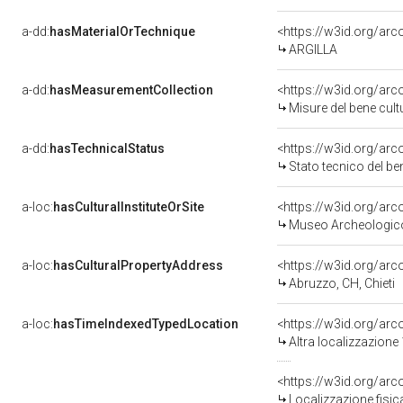
a-dd:
hasMaterialOrTechnique
<https://w3id.org/arc
ARGILLA
a-dd:
hasMeasurementCollection
<https://w3id.org/ar
Misure del bene cul
a-dd:
hasTechnicalStatus
<https://w3id.org/ar
Stato tecnico del b
a-loc:
hasCulturalInstituteOrSite
<https://w3id.org/ar
Museo Archeologic
a-loc:
hasCulturalPropertyAddress
<https://w3id.org/a
Abruzzo, CH, Chieti
a-loc:
hasTimeIndexedTypedLocation
<https://w3id.org/ar
Altra localizzazione
<https://w3id.org/ar
Localizzazione fisic