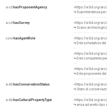
a-cd:
hasProponentAgency
<https://w3id.org/a
Soprintendenza per i
a-cd:
hasSurvey
<https://w3id.org/ar
Scavo archeologico
core:
hasAgentRole
<https://w3id.org/ar
Ente schedatore del
<https://w3id.org/ar
Ente competente per 
<https://w3id.org/ar
Ente proponente de
a-dd:
hasConservationStatus
<https://w3id.org/ar
Stato di conservazi
a-dd:
hasCulturalPropertyType
<https://w3id.org/ar
ansa ad anello tipo