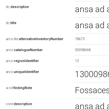
ansa ad 
dc:
description
ansa ad a
dc:
title
78673
arco-lite:
alternativeInventoryNumber
00098668
arco:
catalogueNumber
13
arco:
regionIdentifier
1300098
arco:
uniqueIdentifier
Fossace
a-cd:
findingNote
ansa ad 
core:
description