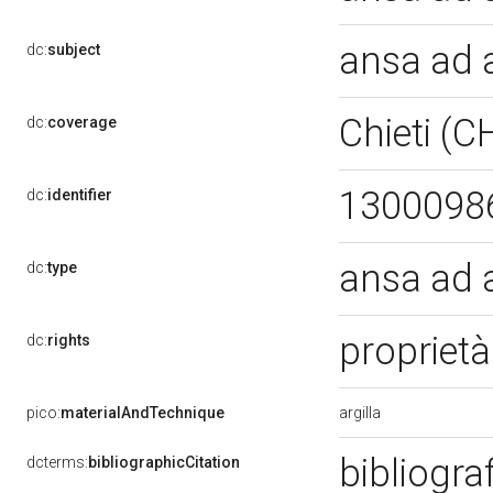
ansa ad 
dc:
subject
Chieti (C
dc:
coverage
1300098
dc:
identifier
ansa ad a
dc:
type
propriet
dc:
rights
argilla
pico:
materialAndTechnique
bibliogra
dcterms:
bibliographicCitation