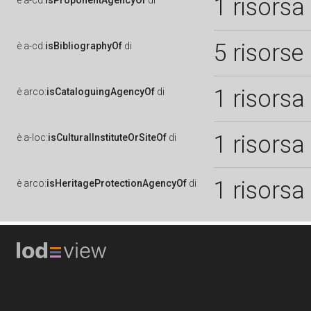
1 risorsa
è
a-cd:
isProponentAgencyOf
di
5 risorse
è
a-cd:
isBibliographyOf
di
1 risorsa
è
arco:
isCataloguingAgencyOf
di
1 risorsa
è
a-loc:
isCulturalInstituteOrSiteOf
di
1 risorsa
è
arco:
isHeritageProtectionAgencyOf
di