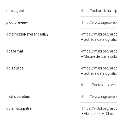
dc:
subject
<http://culturaitalia.
pico:
preview
<http://www.sigecweb
dcterms:
isReferencedBy
<https://w3id.org/a
Scheda catalografi
dc:
format
<https://w3id.org/ar
Misure del bene cul
dc:
source
<https://w3id.org/a
Scheda catalografi
<https://catalogo.ben
foaf:
depiction
<http://www.sigecweb
dcterms:
spatial
<https://w3id.org/a
Abruzzo, CH, Chieti