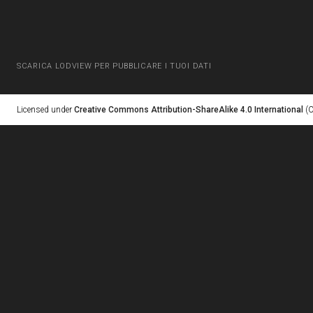
SCARICA LODVIEW PER PUBBLICARE I TUOI DATI
Licensed under
Creative Commons Attribution-ShareAlike 4.0 International
(C