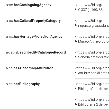
arco:
hasCataloguingAgency
<https://w3id.org/a
C 337 (L.160/88)
arco:
hasCulturalPropertyCategory
<https://w3id.org/ar
impasto grossolan
arco:
hasHeritageProtectionAgency
<https://w3id.org/a
Museo Archeologico 
a-cat:
isDescribedByCatalogueRecord
<https://w3id.org/a
Scheda catalografi
a-cd:
hasAuthorshipAttribution
<https://w3id.org/arc
Attribuzione di ambi
a-cd:
hasBibliography
<https://w3id.org/ar
Bibliografia 1 del b
<https://w3id.org/ar
Bibliografia 2 del b