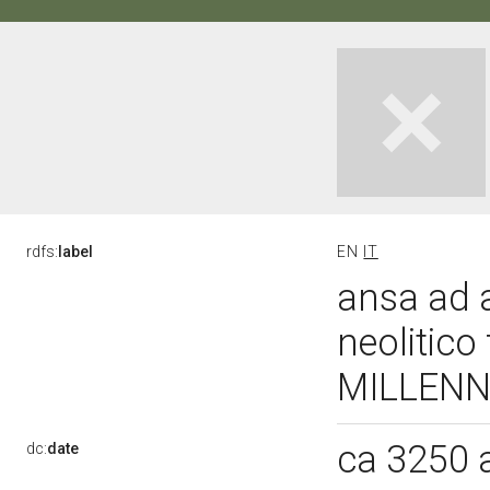
rdfs:
label
EN
IT
ansa ad a
neolitico
MILLENN
ca 3250 
dc:
date