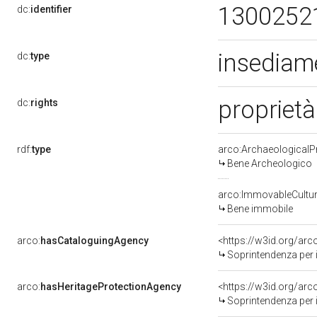
1300252
dc:
identifier
insediam
dc:
type
proprietà
dc:
rights
rdf:
type
arco:ArchaeologicalP
Bene Archeologico
arco:ImmovableCultur
Bene immobile
arco:
hasCataloguingAgency
<https://w3id.org/a
Soprintendenza per i
arco:
hasHeritageProtectionAgency
<https://w3id.org/a
Soprintendenza per i