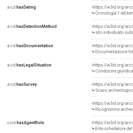
a-cd:
hasDating
<https://w3id.org/ar
Cronologia 1 del b
a-cd:
hasDetectionMethod
<https://w3id.org/arc
sito individuato sul
a-cd:
hasDocumentation
Documentazione foto
a-cd:
hasLegalSituation
Condizione giuridica
a-cd:
hasSurvey
<https://w3id.org/ar
Scavo archeologico
<https://w3id.org/ar
Ricognizione arche
core:
hasAgentRole
<https://w3id.org/ar
Ente schedatore del