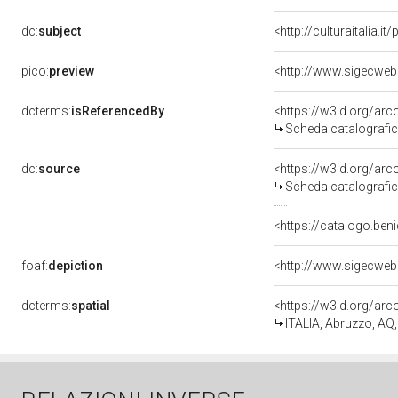
dc:
subject
<http://culturaitalia.
pico:
preview
<http://www.sigecweb
dcterms:
isReferencedBy
<https://w3id.org/a
Scheda catalografi
dc:
source
<https://w3id.org/a
Scheda catalografi
<https://catalogo.ben
foaf:
depiction
<http://www.sigecweb
dcterms:
spatial
<https://w3id.org/a
ITALIA, Abruzzo, AQ, 