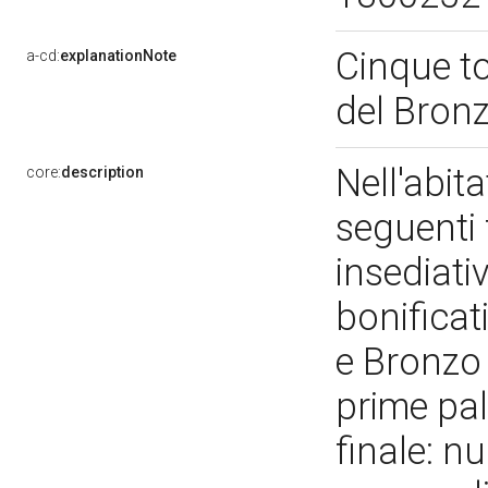
Cinque to
a-cd:
explanationNote
del Bronz
Nell'abit
core:
description
seguenti 
insediativ
bonificat
e Bronzo 
prime pal
finale: n