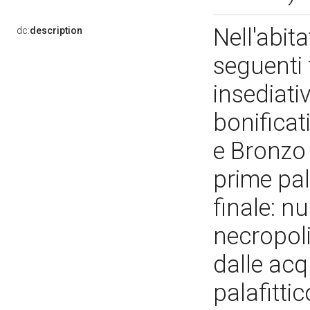
Nell'abit
dc:
description
seguenti 
insediativ
bonificat
e Bronzo 
prime pal
finale: n
necropoli
dalle acq
palafitti