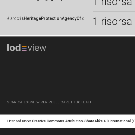
1 risorsa
1 risorsa
è
arco:
isHeritageProtectionAgencyOf
di
SCARICA LODVIEW PER PUBBLICARE I TUOI DATI
Licensed under
Creative Commons Attribution-ShareAlike 4.0 International
(C