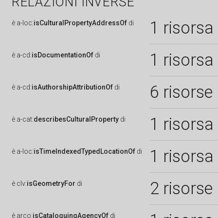
RELAZIONI INVERSE
1 risorsa
è
a-loc:
isCulturalPropertyAddressOf
di
1 risorsa
è
a-cd:
isDocumentationOf
di
6 risorse
è
a-cd:
isAuthorshipAttributionOf
di
1 risorsa
è
a-cat:
describesCulturalProperty
di
1 risorsa
è
a-loc:
isTimeIndexedTypedLocationOf
di
2 risorse
è
clv:
isGeometryFor
di
è
arco:
isCataloguingAgencyOf
di