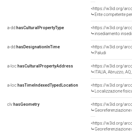
<https://w3id.org/ar
Ente competente per 
a-dd:
hasCulturalPropertyType
<https://w3id.org/a
insediamento insedi
a-dd:
hasDesignationInTime
<https://w3id.org/ar
Paludi
a-loc:
hasCulturalPropertyAddress
<https://w3id.org/a
ITALIA, Abruzzo, AQ, 
a-loc:
hasTimeIndexedTypedLocation
<https://w3id.org/ar
Localizzazione fisic
clv:
hasGeometry
<https://w3id.org/ar
Georeferenziazione 
<https://w3id.org/ar
Georeferenziazione 