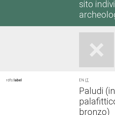
sito indi
archeolog
rdfs:
label
EN
IT
Paludi (
palafitti
bronzo)