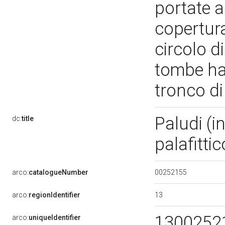
portate a
copertura 
circolo d
tombe ha
tronco d
Paludi (
dc:
title
palafitti
00252155
arco:
catalogueNumber
13
arco:
regionIdentifier
1300252
arco:
uniqueIdentifier