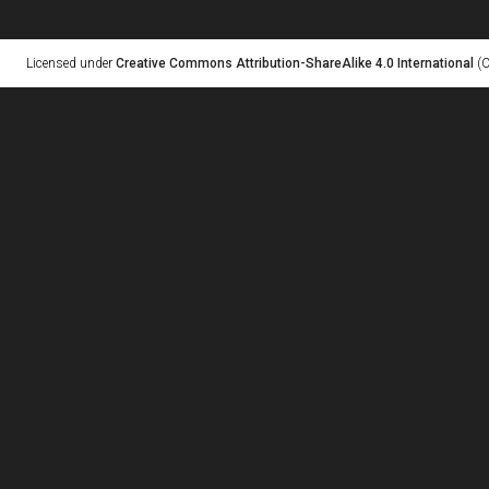
Licensed under
Creative Commons Attribution-ShareAlike 4.0 International
(C