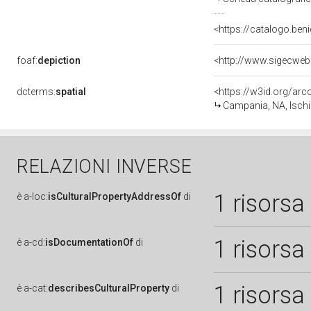
<https://catalogo.ben
foaf:
depiction
dcterms:
spatial
<https://w3id.org/a
Campania, NA, Isch
RELAZIONI INVERSE
1 risorsa
è
a-loc:
isCulturalPropertyAddressOf
di
1 risorsa
è
a-cd:
isDocumentationOf
di
1 risorsa
è
a-cat:
describesCulturalProperty
di