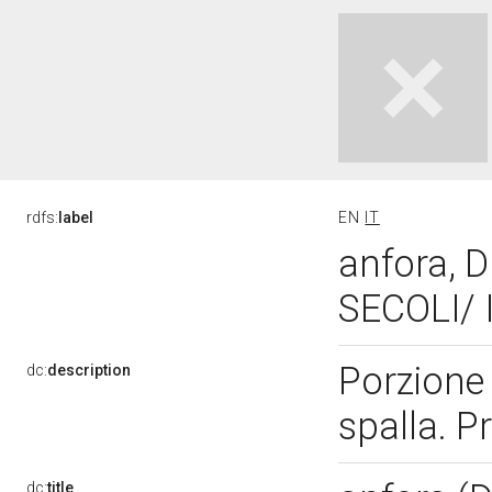
rdfs:
label
EN
IT
anfora, 
SECOLI/ I 
Porzione 
dc:
description
spalla. P
dc:
title