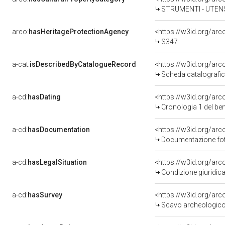
STRUMENTI - UTENSI
arco:
hasHeritageProtectionAgency
<https://w3id.org/a
S347
a-cat:
isDescribedByCatalogueRecord
<https://w3id.org/a
Scheda catalografi
a-cd:
hasDating
<https://w3id.org/ar
Cronologia 1 del b
a-cd:
hasDocumentation
Documentazione foto
a-cd:
hasLegalSituation
<https://w3id.org/arc
Condizione giuridica
a-cd:
hasSurvey
<https://w3id.org/ar
Scavo archeologico