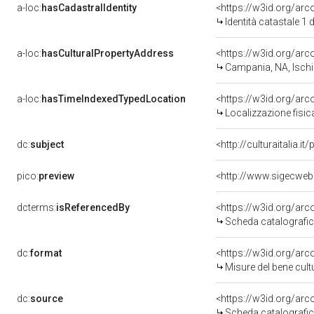
a-loc:
hasCadastralIdentity
<https://w3id.org/ar
Identità catastale 1
a-loc:
hasCulturalPropertyAddress
<https://w3id.org/a
Campania, NA, Isch
a-loc:
hasTimeIndexedTypedLocation
<https://w3id.org/ar
Localizzazione fisic
dc:
subject
<http://culturaitalia.
pico:
preview
dcterms:
isReferencedBy
<https://w3id.org/a
Scheda catalografi
dc:
format
<https://w3id.org/ar
Misure del bene cul
dc:
source
<https://w3id.org/a
Scheda catalografi