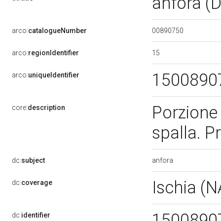
anfora (D
00890750
arco:
catalogueNumber
15
arco:
regionIdentifier
1500890
arco:
uniqueIdentifier
Porzione 
core:
description
spalla. P
anfora
dc:
subject
Ischia (
dc:
coverage
1500890
dc:
identifier