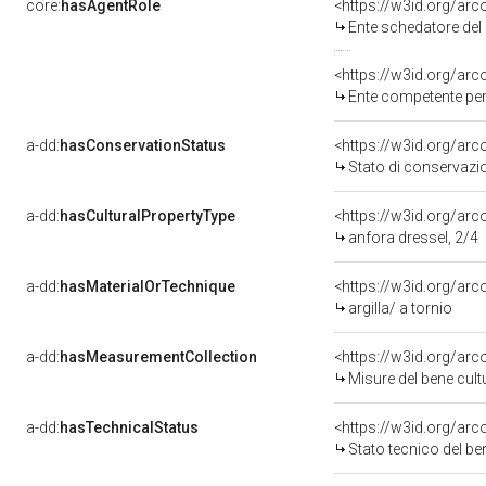
core:
hasAgentRole
<https://w3id.org/ar
Ente schedatore del bene
<https://w3id.org/ar
Ente competente per tutela 
a-dd:
hasConservationStatus
<https://w3id.org/ar
Stato di conservazi
a-dd:
hasCulturalPropertyType
<https://w3id.org/a
anfora dressel, 2/4
a-dd:
hasMaterialOrTechnique
<https://w3id.org/arc
argilla/ a tornio
a-dd:
hasMeasurementCollection
<https://w3id.org/ar
Misure del bene cul
a-dd:
hasTechnicalStatus
<https://w3id.org/ar
Stato tecnico del b