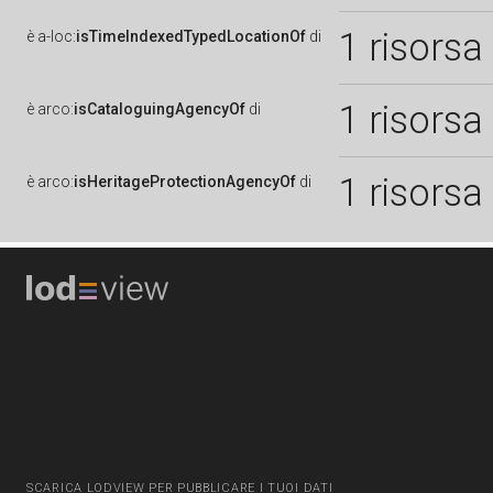
1 risorsa
è
a-loc:
isTimeIndexedTypedLocationOf
di
1 risorsa
è
arco:
isCataloguingAgencyOf
di
1 risorsa
è
arco:
isHeritageProtectionAgencyOf
di
SCARICA LODVIEW PER PUBBLICARE I TUOI DATI