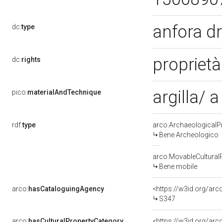
anfora d
dc:
type
propriet
dc:
rights
argilla/ 
pico:
materialAndTechnique
rdf:
type
arco:ArchaeologicalP
Bene Archeologico
arco:MovableCultural
Bene mobile
arco:
hasCataloguingAgency
<https://w3id.org/a
S347
arco:
hasCulturalPropertyCategory