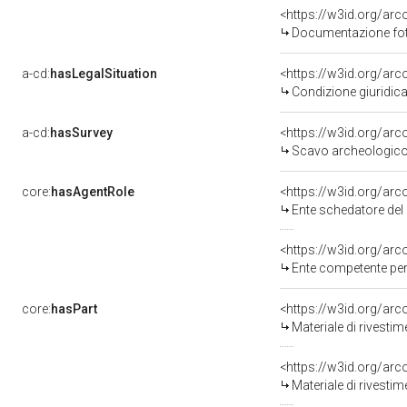
Documentazione foto
a-cd:
hasLegalSituation
<https://w3id.org/arc
Condizione giuridica
a-cd:
hasSurvey
<https://w3id.org/ar
Scavo archeologico 
core:
hasAgentRole
<https://w3id.org/ar
Ente schedatore del 
<https://w3id.org/ar
Ente competente per
core:
hasPart
Materiale di rivestime
Materiale di rivestime