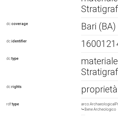
Stratigra
Bari (BA)
dc:
coverage
1600121
dc:
identifier
materiale
dc:
type
Stratigra
propriet
dc:
rights
rdf:
type
arco:ArchaeologicalP
Bene Archeologico