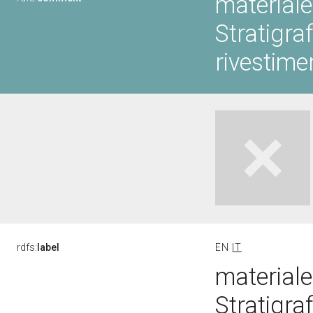
materiale
Stratigra
rivestime
rdfs:
label
EN
IT
materiale
Stratigra