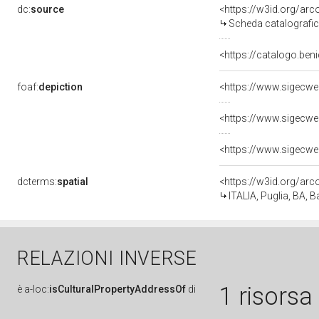
dc:
source
<https://w3id.org/a
Scheda catalografi
<https://catalogo.ben
foaf:
depiction
dcterms:
spatial
<https://w3id.org/a
ITALIA, Puglia, BA, B
RELAZIONI INVERSE
1 risorsa
è
a-loc:
isCulturalPropertyAddressOf
di