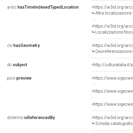
a-loc:
hasTimeIndexedTypedLocation
<https://w3id.org/ar
Altra localizzazione
<https://w3id.org/ar
Localizzazione fisic
clv:
hasGeometry
<https://w3id.org/ar
Georeferenziazione 
dc:
subject
<http://culturaitalia.
pico:
preview
dcterms:
isReferencedBy
<https://w3id.org/a
Scheda catalografi