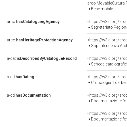
arco:MovableCultural
Bene mobile
arco:
hasCataloguingAgency
<https://w3id.org/a
Segretariato Regional
arco:
hasHeritageProtectionAgency
<https://w3id.org/a
Soprintendenza Arch
a-cat:
isDescribedByCatalogueRecord
<https://w3id.org/a
Scheda catalografi
a-cd:
hasDating
<https://w3id.org/ar
Cronologia 1 del b
a-cd:
hasDocumentation
Documentazione foto
Documentazione foto