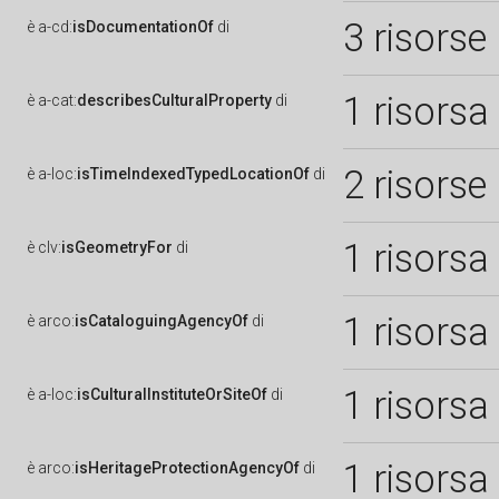
3 risorse
è
a-cd:
isDocumentationOf
di
1 risorsa
è
a-cat:
describesCulturalProperty
di
2 risorse
è
a-loc:
isTimeIndexedTypedLocationOf
di
1 risorsa
è
clv:
isGeometryFor
di
1 risorsa
è
arco:
isCataloguingAgencyOf
di
1 risorsa
è
a-loc:
isCulturalInstituteOrSiteOf
di
1 risorsa
è
arco:
isHeritageProtectionAgencyOf
di