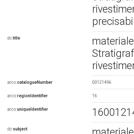
rivestime
precisabi
materiale
dc:
title
Stratigra
rivestime
00121496
arco:
catalogueNumber
16
arco:
regionIdentifier
1600121
arco:
uniqueIdentifier
materiale
dc:
subject