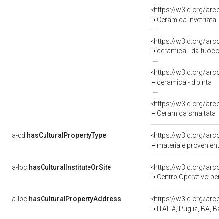
<https://w3id.org/ar
Ceramica invetriata
<https://w3id.org/ar
ceramica - da fuoc
<https://w3id.org/ar
ceramica - dipinta
<https://w3id.org/ar
Ceramica smaltata
a-dd:
hasCulturalPropertyType
<https://w3id.org/ar
materiale proveniente
a-loc:
hasCulturalInstituteOrSite
<https://w3id.org/ar
Centro Operativo per
a-loc:
hasCulturalPropertyAddress
<https://w3id.org/a
ITALIA, Puglia, BA, B