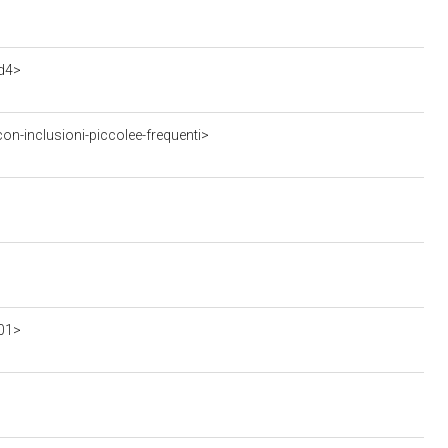
d4>
on-inclusioni-piccolee-frequenti>
001>