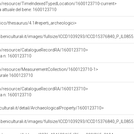
co/resource/TimeIndexedTypedLocation/1600123710-current>
a attuale del bene: 1600123710
it/pico/thesaurus/4.1#reperti_archeologici>
.beniculturali.it/images/fullsize/ICCD1039293/ICCD15376840_P_IL085
rco/resource/CatalogueRecordRA/1600123710>
ca n: 1600123710
co/resource/MeasurementCollection/1600123710-1>
turale 1600123710
rco/resource/CatalogueRecordRA/1600123710>
ca n: 1600123710
iculturali.it/detail/ArchaeologicalProperty/1600123710>
.beniculturali.it/images/fullsize/ICCD1039293/ICCD15376840_P_IL085