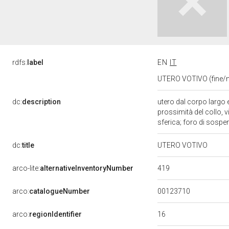
rdfs:
label
EN
IT
UTERO VOTIVO (fine/me
dc:
description
utero dal corpo largo e
prossimità del collo, v
sferica; foro di sospe
dc:
title
UTERO VOTIVO
419
arco-lite:
alternativeInventoryNumber
00123710
arco:
catalogueNumber
16
arco:
regionIdentifier