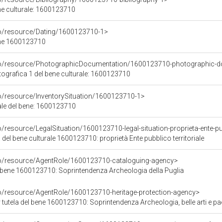
ene culturale: 1600123710
co/resource/Dating/1600123710-1>
ene 1600123710
rco/resource/PhotographicDocumentation/1600123710-photographic-d
grafica 1 del bene culturale: 1600123710
co/resource/InventorySituation/1600123710-1>
iale del bene: 1600123710
/resource/LegalSituation/1600123710-legal-situation-proprieta-ente-pub
 del bene culturale 1600123710: proprietà Ente pubblico territoriale
co/resource/AgentRole/1600123710-cataloguing-agency>
 bene 1600123710: Soprintendenza Archeologia della Puglia
co/resource/AgentRole/1600123710-heritage-protection-agency>
tutela del bene 1600123710: Soprintendenza Archeologia, belle arti e pae