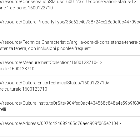
co/resource/ConservationStatus/1600123710-conservation-status-1>
one 1 del bene: 1600123710
rco/resource/CulturalPropertyType/33d62e40738724ee28c0cf0c44709c
o/resource/TechnicalCharacteristic/argilla-ocra-di-consistenza-tenera-c
istenza tenera, con inclusioni piccolee frequenti
co/resource/MeasurementCollection/1600123710-1>
turale 1600123710
co/resource/CulturalEntityTechnicalStatus/1600123710>
ene culturale 1600123710
co/resource/CulturalInstituteOrSite/904fed0ac4434568c848a4e59b9f8
elli
rco/resource/Address/097fc424682465d76aec999f065e2104>