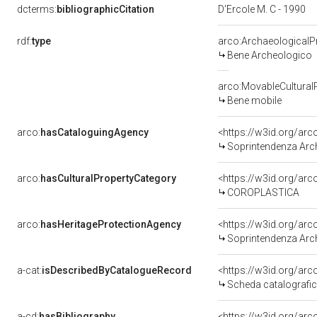
dcterms:
bibliographicCitation
D'Ercole M. C - 1990
rdf:
type
arco:ArchaeologicalP
Bene Archeologico
arco:MovableCultural
Bene mobile
arco:
hasCataloguingAgency
<https://w3id.org/a
Soprintendenza Arch
arco:
hasCulturalPropertyCategory
<https://w3id.org/arc
COROPLASTICA
arco:
hasHeritageProtectionAgency
<https://w3id.org/a
Soprintendenza Arche
a-cat:
isDescribedByCatalogueRecord
<https://w3id.org/a
Scheda catalografi
a-cd:
hasBibliography
<https://w3id.org/ar