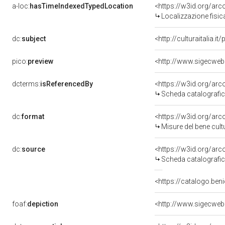
a-loc:
hasTimeIndexedTypedLocation
<https://w3id.org/ar
Localizzazione fisic
dc:
subject
<http://culturaitalia.
pico:
preview
<http://www.sigecweb
dcterms:
isReferencedBy
<https://w3id.org/a
Scheda catalografi
dc:
format
<https://w3id.org/ar
Misure del bene cul
dc:
source
<https://w3id.org/a
Scheda catalografi
<https://catalogo.ben
foaf:
depiction
<http://www.sigecweb