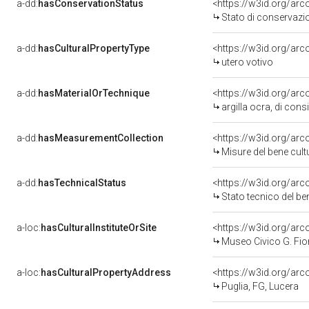
a-dd:
hasConservationStatus
<https://w3id.org/ar
Stato di conservazi
a-dd:
hasCulturalPropertyType
<https://w3id.org/a
utero votivo
a-dd:
hasMaterialOrTechnique
<https://w3id.org/arc
argilla ocra, di cons
a-dd:
hasMeasurementCollection
<https://w3id.org/ar
Misure del bene cul
a-dd:
hasTechnicalStatus
<https://w3id.org/ar
Stato tecnico del b
a-loc:
hasCulturalInstituteOrSite
<https://w3id.org/ar
Museo Civico G. Fior
a-loc:
hasCulturalPropertyAddress
<https://w3id.org/a
Puglia, FG, Lucera