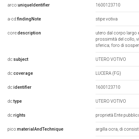
arco:
uniqueIdentifier
1600123710
a-cd:
findingNote
stipe votiva
core:
description
utero dal corpo largo e
prossimità del collo, v
sferica; foro di sospe
dc:
subject
UTERO VOTIVO
dc:
coverage
LUCERA (FG)
dc:
identifier
1600123710
dc:
type
UTERO VOTIVO
dc:
rights
proprietà Ente pubblico
pico:
materialAndTechnique
argilla ocra, di consis