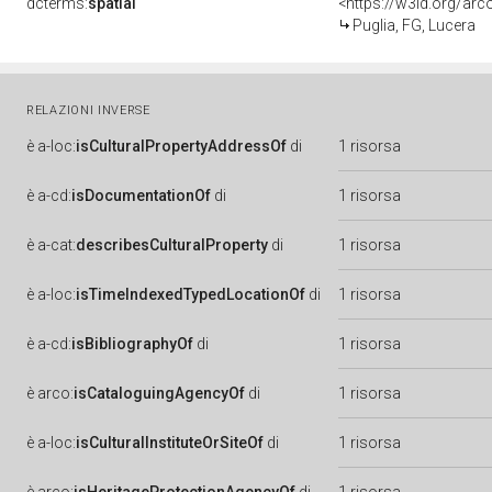
dcterms:
spatial
<https://w3id.org/a
Puglia, FG, Lucera
RELAZIONI INVERSE
è
a-loc:
isCulturalPropertyAddressOf
di
1 risorsa
è
a-cd:
isDocumentationOf
di
1 risorsa
è
a-cat:
describesCulturalProperty
di
1 risorsa
è
a-loc:
isTimeIndexedTypedLocationOf
di
1 risorsa
è
a-cd:
isBibliographyOf
di
1 risorsa
è
arco:
isCataloguingAgencyOf
di
1 risorsa
è
a-loc:
isCulturalInstituteOrSiteOf
di
1 risorsa