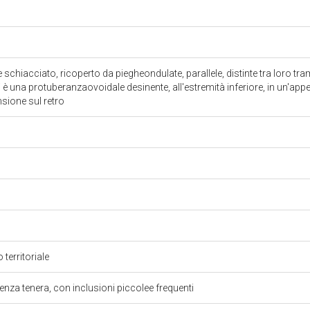
 schiacciato, ricoperto da piegheondulate, parallele, distinte tra loro tram
i è una protuberanzaovoidale desinente, all'estremità inferiore, in un'app
nsione sul retro
 territoriale
tenza tenera, con inclusioni piccolee frequenti