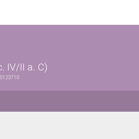
IV/II a. C)
600123710