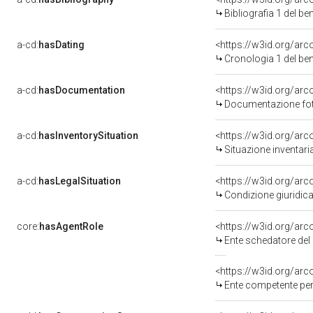
Bibliografia 1 del b
a-cd:
hasDating
<https://w3id.org/ar
Cronologia 1 del b
a-cd:
hasDocumentation
<https://w3id.org/a
Documentazione foto
a-cd:
hasInventorySituation
<https://w3id.org/ar
Situazione inventar
a-cd:
hasLegalSituation
<https://w3id.org/arco
Condizione giuridica
core:
hasAgentRole
<https://w3id.org/ar
Ente schedatore del
<https://w3id.org/ar
Ente competente per 