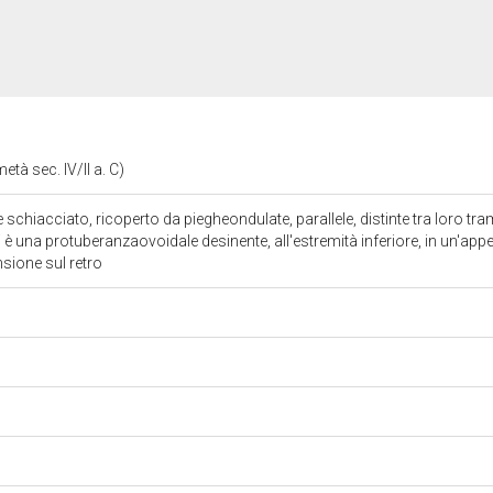
tà sec. IV/II a. C)
 schiacciato, ricoperto da piegheondulate, parallele, distinte tra loro tram
i è una protuberanzaovoidale desinente, all'estremità inferiore, in un'app
nsione sul retro