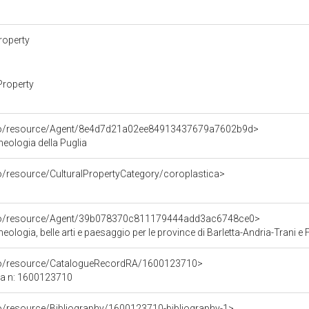
roperty
Property
rco/resource/Agent/8e4d7d21a02ee84913437679a7602b9d>
eologia della Puglia
o/resource/CulturalPropertyCategory/coroplastica>
rco/resource/Agent/39b078370c811179444add3ac6748ce0>
ologia, belle arti e paesaggio per le province di Barletta-Andria-Trani e
rco/resource/CatalogueRecordRA/1600123710>
ca n: 1600123710
co/resource/Bibliography/1600123710-bibliography-1>