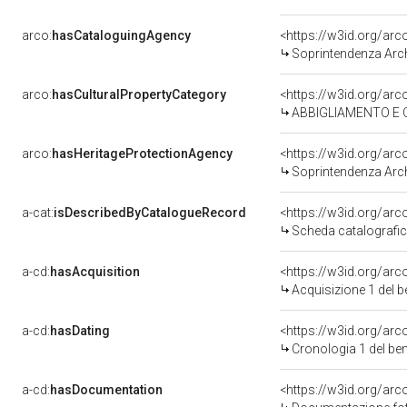
arco:
hasCataloguingAgency
<https://w3id.org/a
Soprintendenza Arch
arco:
hasCulturalPropertyCategory
ABBIGLIAMENTO E O
arco:
hasHeritageProtectionAgency
<https://w3id.org/a
Soprintendenza Arch
a-cat:
isDescribedByCatalogueRecord
<https://w3id.org/a
Scheda catalografi
a-cd:
hasAcquisition
<https://w3id.org/ar
Acquisizione 1 del 
a-cd:
hasDating
<https://w3id.org/ar
Cronologia 1 del b
a-cd:
hasDocumentation