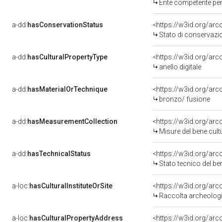
Ente competente per
a-dd:
hasConservationStatus
<https://w3id.org/ar
Stato di conservazi
a-dd:
hasCulturalPropertyType
<https://w3id.org/a
anello digitale
a-dd:
hasMaterialOrTechnique
<https://w3id.org/arc
bronzo/ fusione
a-dd:
hasMeasurementCollection
<https://w3id.org/ar
Misure del bene cul
a-dd:
hasTechnicalStatus
<https://w3id.org/ar
Stato tecnico del b
a-loc:
hasCulturalInstituteOrSite
<https://w3id.org/ar
Raccolta archeolog
a-loc:
hasCulturalPropertyAddress
<https://w3id.org/a