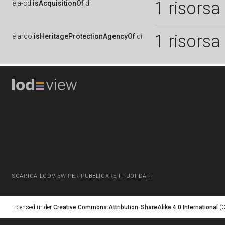
1 risorsa
è
a-cd:
isAcquisitionOf
di
1 risorsa
è
arco:
isHeritageProtectionAgencyOf
di
SCARICA LODVIEW PER PUBBLICARE I TUOI DATI
Licensed under
Creative Commons Attribution-ShareAlike 4.0 International
(C