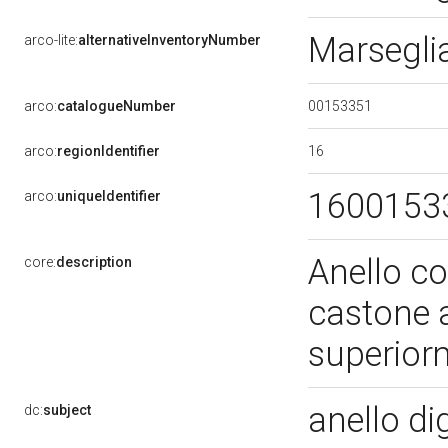
Marsegl
arco-lite:
alternativeInventoryNumber
00153351
arco:
catalogueNumber
16
arco:
regionIdentifier
1600153
arco:
uniqueIdentifier
Anello co
core:
description
castone a
superior
anello di
dc:
subject