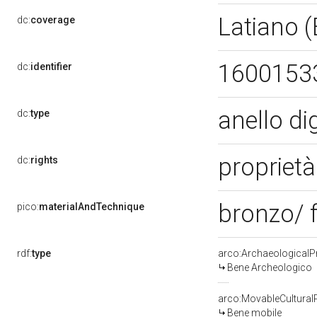
Latiano 
dc:
coverage
1600153
dc:
identifier
anello di
dc:
type
proprietà
dc:
rights
bronzo/ 
pico:
materialAndTechnique
rdf:
type
arco:ArchaeologicalP
Bene Archeologico
arco:MovableCultural
Bene mobile