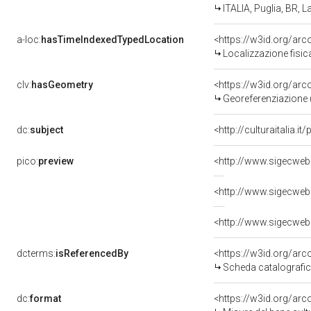
ITALIA, Puglia, BR, 
a-loc:
hasTimeIndexedTypedLocation
<https://w3id.org/ar
Localizzazione fisic
clv:
hasGeometry
<https://w3id.org/ar
Georeferenziazione 
dc:
subject
<http://culturaitalia.
pico:
preview
<http://www.sigecweb
dcterms:
isReferencedBy
<https://w3id.org/a
Scheda catalografi
dc:
format
<https://w3id.org/ar