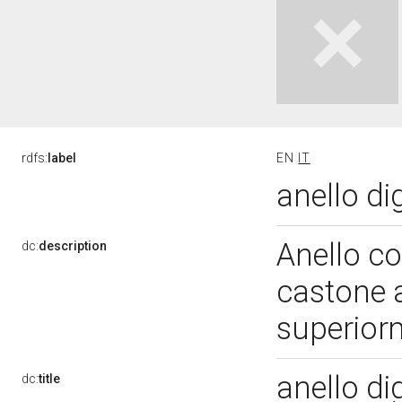
rdfs:
label
EN
IT
anello dig
Anello co
dc:
description
castone a
superior
anello di
dc:
title