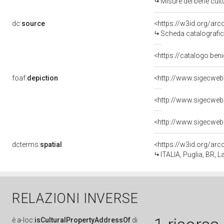
Misure del bene cul
dc:
source
<https://w3id.org/a
Scheda catalografi
<https://catalogo.ben
foaf:
depiction
<http://www.sigecweb
dcterms:
spatial
<https://w3id.org/a
ITALIA, Puglia, BR, 
RELAZIONI INVERSE
è
a-loc:
isCulturalPropertyAddressOf
di