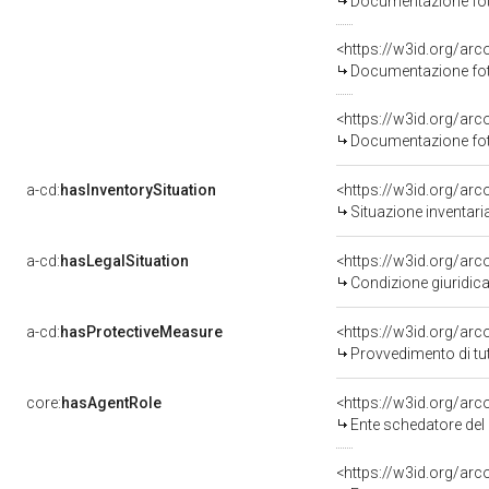
Documentazione foto
Documentazione foto
Documentazione foto
a-cd:
hasInventorySituation
<https://w3id.org/ar
Situazione inventar
a-cd:
hasLegalSituation
Condizione giuridica
a-cd:
hasProtectiveMeasure
<https://w3id.org/ar
Provvedimento di tut
core:
hasAgentRole
<https://w3id.org/ar
Ente schedatore del
<https://w3id.org/ar