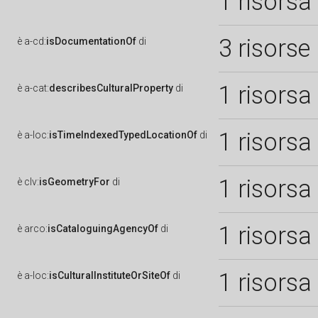
1 risorsa
3 risorse
è
a-cd:
isDocumentationOf
di
1 risorsa
è
a-cat:
describesCulturalProperty
di
1 risorsa
è
a-loc:
isTimeIndexedTypedLocationOf
di
1 risorsa
è
clv:
isGeometryFor
di
1 risorsa
è
arco:
isCataloguingAgencyOf
di
1 risorsa
è
a-loc:
isCulturalInstituteOrSiteOf
di