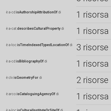
1 risorsa
è
a-cd:
isAuthorshipAttributionOf
di
1 risorsa
è
a-cat:
describesCulturalProperty
di
3 risorse
è
a-loc:
isTimeIndexedTypedLocationOf
di
1 risorsa
è
a-cd:
isBibliographyOf
di
2 risorse
è
clv:
isGeometryFor
di
1 risorsa
è
arco:
isCataloguingAgencyOf
di
è
a-loc:
isCulturalInstituteOrSiteOf
di