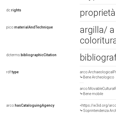
propriet
dc:
rights
argilla/ 
pico:
materialAndTechnique
coloritur
bibliogra
dcterms:
bibliographicCitation
rdf:
type
arco:ArchaeologicalP
Bene Archeologico
arco:MovableCultural
Bene mobile
arco:
hasCataloguingAgency
<https://w3id.org/a
Soprintendenza Arch