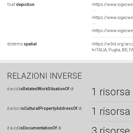
foaf:
depiction
<https://www.sigecwe
<https://www.sigecwe
<https://www.sigecwe
dcterms:
spatial
<https://w3id.org/a
ITALIA, Puglia, BR,
RELAZIONI INVERSE
1 risorsa
è
a-cd:
isRelatedWorkSituationOf
di
1 risorsa
è
a-loc:
isCulturalPropertyAddressOf
di
3 risorse
è
a-cd:
isDocumentationOf
di