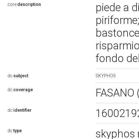
piede a 
core:
description
piriforme
bastoncel
risparmio
fondo del
SKYPHOS
dc:
subject
FASANO 
dc:
coverage
1600219
dc:
identifier
skyphos 
dc:
type