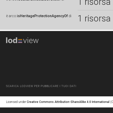
1 risorsa
1 risorsa
è
arco:
isHeritageProtectionAgencyOf
di
SCARICA LODVIEW PER PUBBLICARE I TUOI DATI
Licensed under
Creative Commons Attribution-ShareAlike 4.0 International
(C