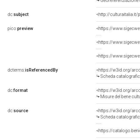
Georeferenziazione 
dc:
subject
<http://culturaitalia.
pico:
preview
<https://www.sigecwe
<https://www.sigecwe
<https://www.sigecwe
dcterms:
isReferencedBy
<https://w3id.org/a
Scheda catalografi
dc:
format
<https://w3id.org/ar
Misure del bene cul
dc:
source
<https://w3id.org/a
Scheda catalografi
<https://catalogo.ben