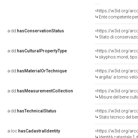
<https://w3id.org/ar
Ente competente per tutel
a-dd:
hasConservationStatus
<https://w3id.org/ar
Stato di conservazi
a-dd:
hasCulturalPropertyType
<https://w3id.org/a
skyphos morel, tip
a-dd:
hasMaterialOrTechnique
argilla/ a tornio vel
a-dd:
hasMeasurementCollection
<https://w3id.org/ar
Misure del bene cul
a-dd:
hasTechnicalStatus
<https://w3id.org/ar
Stato tecnico del b
a-loc:
hasCadastralIdentity
<https://w3id.org/ar
Identità catastale 1