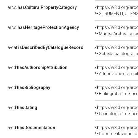
arco:
hasCulturalPropertyCategory
STRUMENTI, UTENSILI 
arco:
hasHeritageProtectionAgency
<https://w3id.org/a
Museo Archeologico 
a-cat:
isDescribedByCatalogueRecord
<https://w3id.org/a
Scheda catalografi
a-cd:
hasAuthorshipAttribution
<https://w3id.org/arc
Attribuzione di ambi
a-cd:
hasBibliography
<https://w3id.org/ar
Bibliografia 1 del b
a-cd:
hasDating
<https://w3id.org/ar
Cronologia 1 del b
a-cd:
hasDocumentation
Documentazione foto