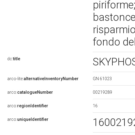
piriforme
bastoncel
risparmio
fondo del
SKYPHOS 
dc:
title
GN 61023
arco-lite:
alternativeInventoryNumber
00219289
arco:
catalogueNumber
16
arco:
regionIdentifier
1600219
arco:
uniqueIdentifier