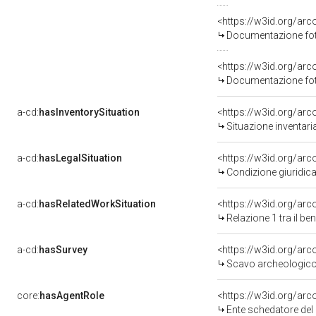
Documentazione foto
Documentazione foto
a-cd:
hasInventorySituation
<https://w3id.org/ar
Situazione inventar
a-cd:
hasLegalSituation
<https://w3id.org/arc
Condizione giuridica
a-cd:
hasRelatedWorkSituation
<https://w3id.org/arc
Relazione 1 tra il b
a-cd:
hasSurvey
<https://w3id.org/ar
Scavo archeologico
core:
hasAgentRole
<https://w3id.org/ar
Ente schedatore del