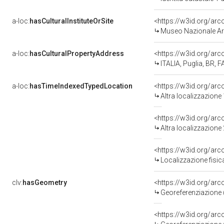
a-loc:
hasCulturalInstituteOrSite
<https://w3id.org/ar
Museo Nazionale Ar
a-loc:
hasCulturalPropertyAddress
<https://w3id.org/a
ITALIA, Puglia, BR,
a-loc:
hasTimeIndexedTypedLocation
<https://w3id.org/ar
Altra localizzazione
<https://w3id.org/ar
Altra localizzazione
<https://w3id.org/ar
Localizzazione fisic
clv:
hasGeometry
<https://w3id.org/ar
Georeferenziazione 
<https://w3id.org/ar