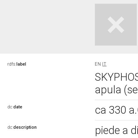
rdfs:
label
EN
IT
SKYPHOS,
apula (se
ca 330 a
dc:
date
piede a 
dc:
description