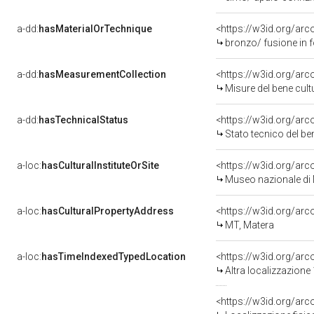
a-dd:
hasMaterialOrTechnique
<https://w3id.org/arc
bronzo/ fusione in f
a-dd:
hasMeasurementCollection
<https://w3id.org/ar
Misure del bene cul
a-dd:
hasTechnicalStatus
<https://w3id.org/ar
Stato tecnico del b
a-loc:
hasCulturalInstituteOrSite
<https://w3id.org/ar
Museo nazionale di
a-loc:
hasCulturalPropertyAddress
<https://w3id.org/a
MT, Matera
a-loc:
hasTimeIndexedTypedLocation
<https://w3id.org/ar
Altra localizzazione
<https://w3id.org/ar