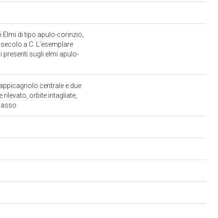
 Elmi di tipo apulo-corinzio,
 IV secolo a.C. L'esemplare
i presenti sugli elmi apulo-
 appicagnolo centrale e due
rilevato, orbite intagliate,
n basso