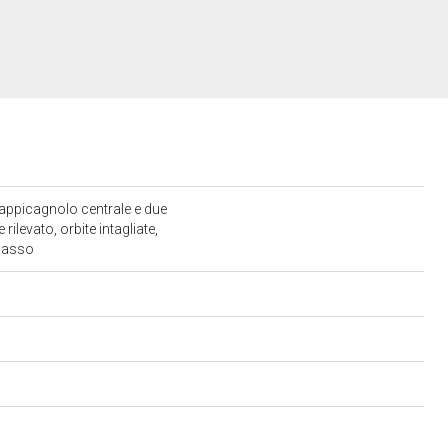
 appicagnolo centrale e due
rilevato, orbite intagliate,
n basso