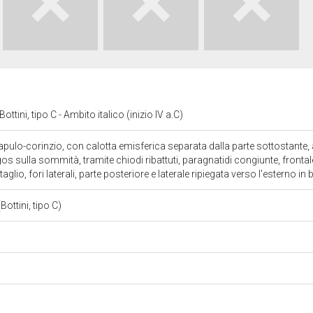
ttini, tipo C - Ambito italico (inizio IV a.C)
 apulo-corinzio, con calotta emisferica separata dalla parte sottostante,
logos sulla sommità, tramite chiodi ribattuti, paragnatidi congiunte, frontale 
aglio, fori laterali, parte posteriore e laterale ripiegata verso l'esterno i
ottini, tipo C)