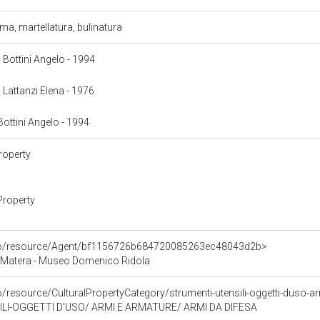
ma, martellatura, bulinatura
: Bottini Angelo - 1994
: Lattanzi Elena - 1976
 Bottini Angelo - 1994
roperty
Property
rco/resource/Agent/bf1156726b684720085263ec48043d2b>
 Matera - Museo Domenico Ridola
o/resource/CulturalPropertyCategory/strumenti-utensili-oggetti-duso-a
LI-OGGETTI D'USO/ ARMI E ARMATURE/ ARMI DA DIFESA