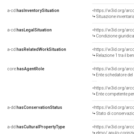
a-cd:
hasInventorySituation
<https://w3id.org/ar
Situazione inventar
a-cd:
hasLegalSituation
<https://w3id.org/arc
Condizione giuridica
a-cd:
hasRelatedWorkSituation
<https://w3id.org/arc
Relazione 1 tra il b
core:
hasAgentRole
<https://w3id.org/ar
Ente schedatore de
<https://w3id.org/ar
Ente competente per
a-dd:
hasConservationStatus
<https://w3id.org/ar
Stato di conservazi
a-dd:
hasCulturalPropertyType
<https://w3id.org/a
elmo/ apulo-corinzio 