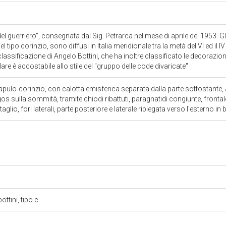
l guerriero", consegnata dal Sig. Petrarca nel mese di aprile del 1953. Gli
el tipo corinzio, sono diffusi in Italia meridionale tra la metà del VI ed il
 classificazione di Angelo Bottini, che ha inoltre classificato le decorazion
re è accostabile allo stile del "gruppo delle code divaricate"
 apulo-corinzio, con calotta emisferica separata dalla parte sottostante,
logos sulla sommità, tramite chiodi ribattuti, paragnatidi congiunte, frontale 
aglio, fori laterali, parte posteriore e laterale ripiegata verso l'esterno i
ttini, tipo c