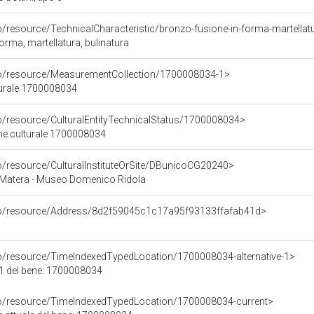
o/resource/TechnicalCharacteristic/bronzo-fusione-in-forma-martellatu
orma, martellatura, bulinatura
co/resource/MeasurementCollection/1700008034-1>
turale 1700008034
co/resource/CulturalEntityTechnicalStatus/1700008034>
ene culturale 1700008034
co/resource/CulturalInstituteOrSite/DBunicoCG20240>
 Matera - Museo Domenico Ridola
rco/resource/Address/8d2f59045c1c17a95f93133ffafab41d>
co/resource/TimeIndexedTypedLocation/1700008034-alternative-1>
 1 del bene: 1700008034
co/resource/TimeIndexedTypedLocation/1700008034-current>