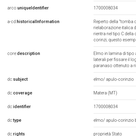
arco:
uniqueIdentifier
1700008034
a-cd:
historicalInformation
Reperto della "tomba de
rielaborazione italica d
rientra nel tipo C della
corinzi; questo esempla
core:
description
Elmo in lamina di tipo
laterali per fissare il 
paranaso ottenuto a rit
dc:
subject
elmo/ apulo-corinzio
dc:
coverage
Matera (MT)
dc:
identifier
1700008034
dc:
type
elmo/ apulo-corinzio bo
dc:
rights
proprietà Stato