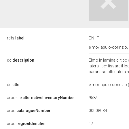
rdfs:
label
EN
IT
elmo/ apulo-corinzio, Bo
dc:
description
Elmo in lamina di tipo
laterali per fissare il 
paranaso ottenuto a rit
dc:
title
elmo/ apulo-corinzio (B
9584
arco-lite:
alternativeInventoryNumber
00008034
arco:
catalogueNumber
17
arco:
regionIdentifier