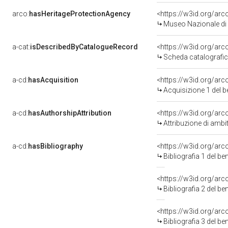
arco:
hasHeritageProtectionAgency
<https://w3id.org/a
Museo Nazionale di
a-cat:
isDescribedByCatalogueRecord
<https://w3id.org/a
Scheda catalografi
a-cd:
hasAcquisition
<https://w3id.org/ar
Acquisizione 1 del 
a-cd:
hasAuthorshipAttribution
<https://w3id.org/arc
Attribuzione di ambi
a-cd:
hasBibliography
<https://w3id.org/ar
Bibliografia 1 del b
<https://w3id.org/ar
Bibliografia 2 del b
<https://w3id.org/ar
Bibliografia 3 del b