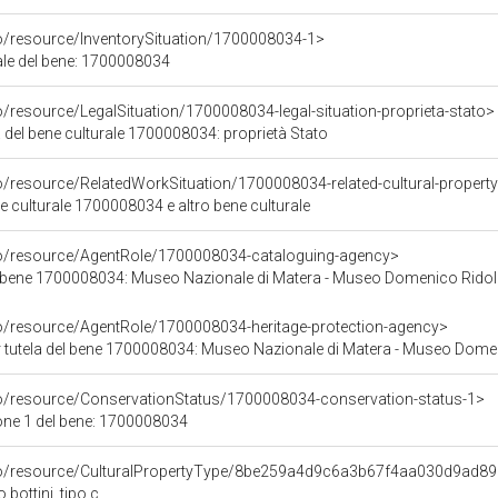
co/resource/InventorySituation/1700008034-1>
iale del bene: 1700008034
o/resource/LegalSituation/1700008034-legal-situation-proprieta-stato>
 del bene culturale 1700008034: proprietà Stato
o/resource/RelatedWorkSituation/1700008034-related-cultural-property
ene culturale 1700008034 e altro bene culturale
co/resource/AgentRole/1700008034-cataloguing-agency>
l bene 1700008034: Museo Nazionale di Matera - Museo Domenico Rido
co/resource/AgentRole/1700008034-heritage-protection-agency>
 tutela del bene 1700008034: Museo Nazionale di Matera - Museo Dome
co/resource/ConservationStatus/1700008034-conservation-status-1>
one 1 del bene: 1700008034
rco/resource/CulturalPropertyType/8be259a4d9c6a3b67f4aa030d9ad8
bottini, tipo c