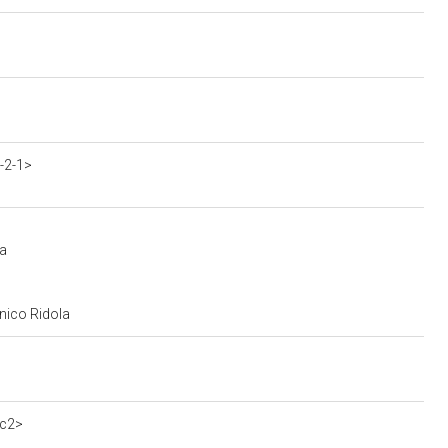
-2-1>
la
nico Ridola
9c2>