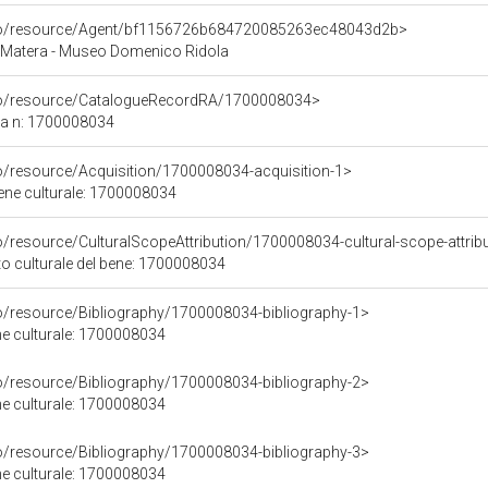
rco/resource/Agent/bf1156726b684720085263ec48043d2b>
 Matera - Museo Domenico Ridola
rco/resource/CatalogueRecordRA/1700008034>
ca n: 1700008034
co/resource/Acquisition/1700008034-acquisition-1>
bene culturale: 1700008034
o/resource/CulturalScopeAttribution/1700008034-cultural-scope-attrib
to culturale del bene: 1700008034
co/resource/Bibliography/1700008034-bibliography-1>
ene culturale: 1700008034
co/resource/Bibliography/1700008034-bibliography-2>
ene culturale: 1700008034
co/resource/Bibliography/1700008034-bibliography-3>
ene culturale: 1700008034