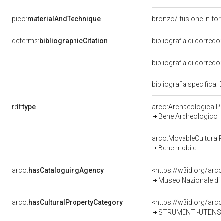
pico:
materialAndTechnique
bronzo/ fusione in for
dcterms:
bibliographicCitation
bibliografia di corredo
bibliografia di corredo
bibliografia specifica:
rdf:
type
arco:ArchaeologicalP
Bene Archeologico
arco:MovableCultural
Bene mobile
arco:
hasCataloguingAgency
<https://w3id.org/a
Museo Nazionale di
arco:
hasCulturalPropertyCategory
<https://w3id.org/arc
STRUMENTI-UTENSI