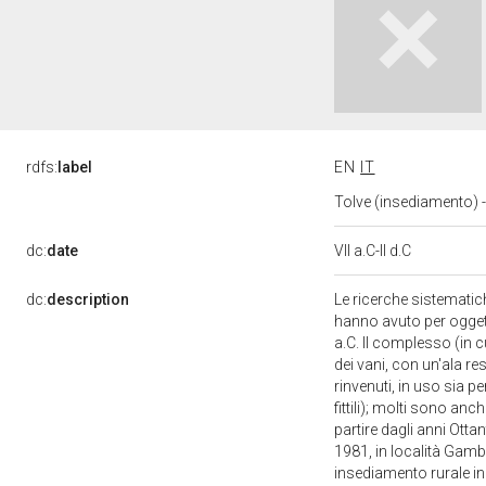
rdfs:
label
EN
IT
Tolve (insediamento) 
dc:
date
VII a.C-II d.C
dc:
description
Le ricerche sistematic
hanno avuto per oggetto 
a.C. Il complesso (in c
dei vani, con un'ala res
rinvenuti, in uso sia pe
fittili); molti sono anc
partire dagli anni Ott
1981, in località Gamb
insediamento rurale in 