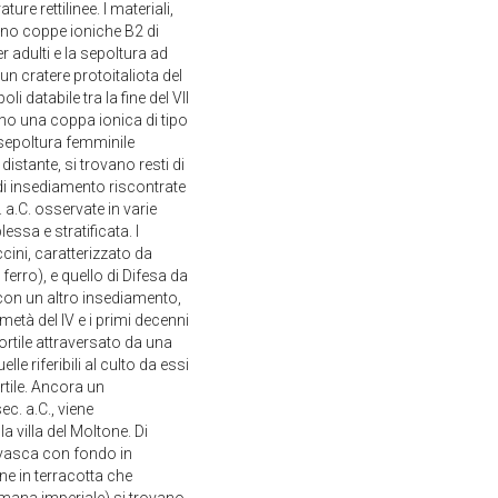
ure rettilinee. I materiali,
dono coppe ioniche B2 di
 adulti e la sepoltura ad
un cratere protoitaliota del
li databile tra la fine del VII
eno una coppa ionica di tipo
a sepoltura femminile
distante, si trovano resti di
 di insediamento riscontrate
. a.C. osservate in varie
essa e stratificata. I
ccini, caratterizzato da
 ferro), e quello di Difesa da
 con un altro insediamento,
 metà del IV e i primi decenni
cortile attraversato da una
lle riferibili al culto da essi
rtile. Ancora un
ec. a.C., viene
a villa del Moltone. Di
a vasca con fondo in
ne in terracotta che