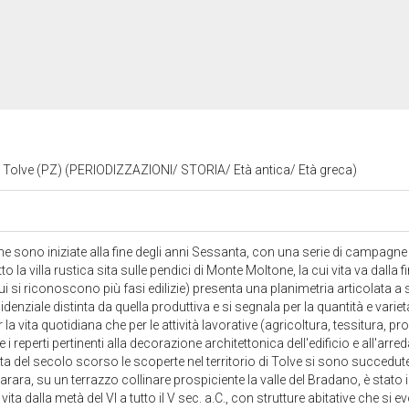
- Tolve (PZ) (PERIODIZZAZIONI/ STORIA/ Età antica/ Età greca)
he sono iniziate alla fine degli anni Sessanta, con una serie di campagn
la villa rustica sita sulle pendici di Monte Moltone, la cui vita va dalla fine
ui si riconoscono più fasi edilizie) presenta una planimetria articolata 
idenziale distinta da quella produttiva e si segnala per la quantità e variet
r la vita quotidiana che per le attività lavorative (agricoltura, tessitura, 
he i reperti pertinenti alla decorazione architettonica dell'edificio e all'ar
anta del secolo scorso le scoperte nel territorio di Tolve si sono succedu
arara, su un terrazzo collinare prospiciente la valle del Bradano, è stato
vita dalla metà del VI a tutto il V sec. a.C., con strutture abitative che si