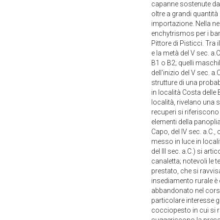
capanne sostenute da pal
oltre a grandi quantit
importazione. Nella ne
enchytrismos per i bamb
Pittore di Pisticci. Tra
e la metà del V sec. a
B1 o B2; quelli maschil
dell'inizio del V sec. 
strutture di una proba
in località Costa delle 
località, rivelano una 
recuperi si riferiscono 
elementi della panoplia 
Capo, del IV sec. a.C.
messo in luce in localit
del III sec. a.C.) si ar
canaletta; notevoli le t
prestato, che si ravvis
insediamento rurale è qu
abbandonato nel corso d
particolare interesse g
cocciopesto in cui si 