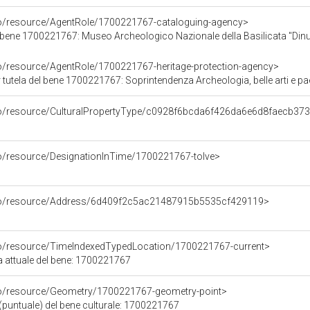
co/resource/AgentRole/1700221767-cataloguing-agency>
 bene 1700221767: Museo Archeologico Nazionale della Basilicata "Di
co/resource/AgentRole/1700221767-heritage-protection-agency>
tutela del bene 1700221767: Soprintendenza Archeologia, belle arti e pa
rco/resource/CulturalPropertyType/c0928f6bcda6f426da6e6d8faecb37
co/resource/DesignationInTime/1700221767-tolve>
rco/resource/Address/6d409f2c5ac21487915b5535cf429119>
co/resource/TimeIndexedTypedLocation/1700221767-current>
a attuale del bene: 1700221767
co/resource/Geometry/1700221767-geometry-point>
(puntuale) del bene culturale: 1700221767