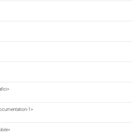
fici>
ocumentation-1>
ibile>