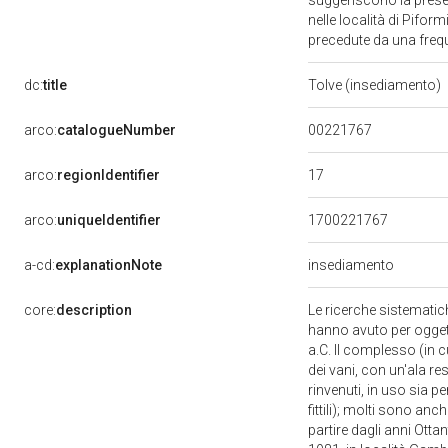
suggeriscono la presen
nelle località di Pifor
precedute da una frequen
dc:
title
Tolve (insediamento)
00221767
arco:
catalogueNumber
17
arco:
regionIdentifier
arco:
uniqueIdentifier
1700221767
a-cd:
explanationNote
insediamento
core:
description
Le ricerche sistematic
hanno avuto per oggetto 
a.C. Il complesso (in c
dei vani, con un'ala res
rinvenuti, in uso sia pe
fittili); molti sono anc
partire dagli anni Ott