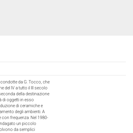
e condotte da G. Tocco, che
 del IV a tutto il III secolo
a seconda della destinazione
à di oggetti in esso
produzione di ceramiche e
redamento degli ambienti. A
te con frequenza. Nel 1980-
 indagato un piccolo
 evolvono da semplici