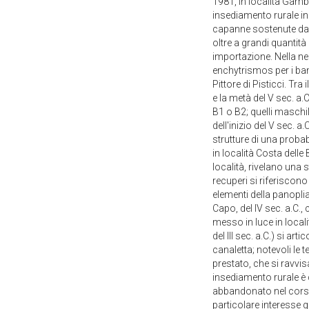
1981, in località Gamb
insediamento rurale in 
capanne sostenute da pal
oltre a grandi quantit
importazione. Nella ne
enchytrismos per i bamb
Pittore di Pisticci. Tra
e la metà del V sec. a
B1 o B2; quelli maschil
dell'inizio del V sec. 
strutture di una proba
in località Costa delle 
località, rivelano una 
recuperi si riferiscono 
elementi della panoplia 
Capo, del IV sec. a.C.
messo in luce in localit
del III sec. a.C.) si ar
canaletta; notevoli le t
prestato, che si ravvis
insediamento rurale è qu
abbandonato nel corso d
particolare interesse g