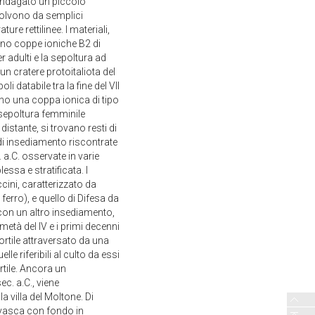
 indagato un piccolo
 evolvono da semplici
ure rettilinee. I materiali,
dono coppe ioniche B2 di
 adulti e la sepoltura ad
un cratere protoitaliota del
li databile tra la fine del VII
eno una coppa ionica di tipo
a sepoltura femminile
distante, si trovano resti di
 di insediamento riscontrate
. a.C. osservate in varie
essa e stratificata. I
ccini, caratterizzato da
 ferro), e quello di Difesa da
 con un altro insediamento,
 metà del IV e i primi decenni
cortile attraversato da una
lle riferibili al culto da essi
rtile. Ancora un
ec. a.C., viene
a villa del Moltone. Di
a vasca con fondo in