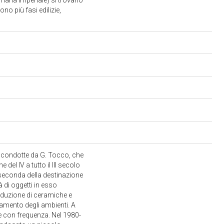
romana imperiale) si trovano
no più fasi edilizie,
e condotte da G. Tocco, che
 del IV a tutto il III secolo
a seconda della destinazione
à di oggetti in esso
produzione di ceramiche e
redamento degli ambienti. A
te con frequenza. Nel 1980-