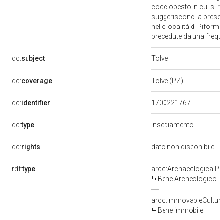
cocciopesto in cui si 
suggeriscono la presen
nelle località di Pifor
precedute da una frequen
Tolve
dc:
subject
dc:
coverage
Tolve (PZ)
dc:
identifier
1700221767
dc:
type
insediamento
dc:
rights
dato non disponibile
rdf:
type
arco:ArchaeologicalP
Bene Archeologico
arco:ImmovableCultur
Bene immobile