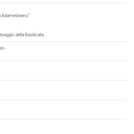
nu Adamesteanu"
esaggio della Basilicata
3d>