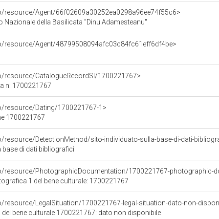
rco/resource/Agent/66f02609a30252ea0298a96ee74f55c6>
 Nazionale della Basilicata "Dinu Adamesteanu"
rco/resource/Agent/48799508094afc03c84fc61eff6df4be>
rco/resource/CatalogueRecordSI/1700221767>
ca n: 1700221767
co/resource/Dating/1700221767-1>
ene 1700221767
/resource/DetectionMethod/sito-individuato-sulla-base-di-dati-bibliogra
 base di dati bibliografici
rco/resource/PhotographicDocumentation/1700221767-photographic-d
grafica 1 del bene culturale: 1700221767
o/resource/LegalSituation/1700221767-legal-situation-dato-non-dispon
 del bene culturale 1700221767: dato non disponibile