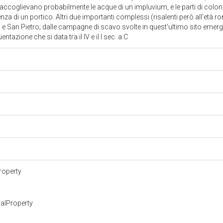
raccoglievano probabilmente le acque di un impluvium, e le parti di colon
za di un portico. Altri due importanti complessi (risalenti però all'età 
mi e San Pietro; dalle campagne di scavo svolte in quest'ultimo sito emergo
tazione che si data tra il IV e il I sec. a.C
roperty
alProperty