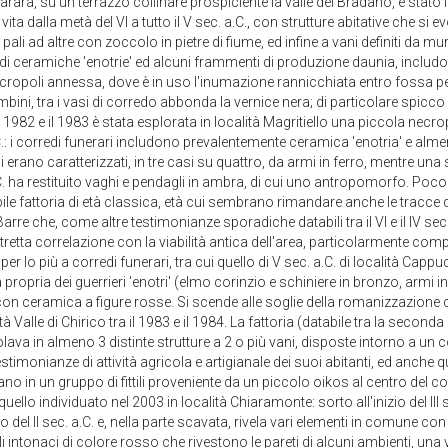
arara, su un terrazzo collinare prospiciente la valle del Bradano, è stato
vita dalla metà del VI a tutto il V sec. a.C., con strutture abitative che si
i ad altre con zoccolo in pietre di fiume, ed infine a vani definiti da murat
à di ceramiche 'enotrie' ed alcuni frammenti di produzione daunia, inclu
cropoli annessa, dove è in uso l'inumazione rannicchiata entro fossa per
ini, tra i vasi di corredo abbonda la vernice nera; di particolare spicco 
 il 1982 e il 1983 è stata esplorata in località Magritiello una piccola necropo
.C.: i corredi funerari includono prevalentemente ceramica 'enotria' e alm
i erano caratterizzati, in tre casi su quattro, da armi in ferro, mentre un
a.C. ha restituito vaghi e pendagli in ambra, di cui uno antropomorfo. Poco 
bile fattoria di età classica, età cui sembrano rimandare anche le tracce
Barre che, come altre testimonianze sporadiche databili tra il VI e il IV sec
stretta correlazione con la viabilità antica dell'area, particolarmente compl
per lo più a corredi funerari, tra cui quello di V sec. a.C. di località Cappu
propria dei guerrieri 'enotri' (elmo corinzio e schiniere in bronzo, armi in
, con ceramica a figure rosse. Si scende alle soglie della romanizzazione
à Valle di Chirico tra il 1983 e il 1984. La fattoria (databile tra la seconda
ticolava in almeno 3 distinte strutture a 2 o più vani, disposte intorno a un 
estimonianze di attività agricola e artigianale dei suoi abitanti, ed anche que
ano in un gruppo di fittili proveniente da un piccolo oikos al centro del co
ello individuato nel 2003 in località Chiaramonte: sorto all'inizio del III s
el II sec. a.C. e, nella parte scavata, rivela vari elementi in comune con l
li intonaci di colore rosso che rivestono le pareti di alcuni ambienti, un