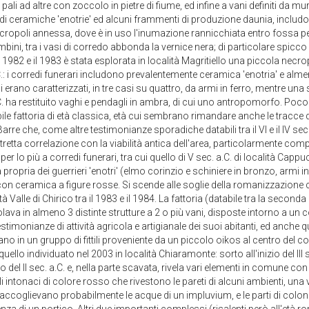
i ad altre con zoccolo in pietre di fiume, ed infine a vani definiti da murat
à di ceramiche 'enotrie' ed alcuni frammenti di produzione daunia, inclu
cropoli annessa, dove è in uso l'inumazione rannicchiata entro fossa per
ini, tra i vasi di corredo abbonda la vernice nera; di particolare spicco 
 il 1982 e il 1983 è stata esplorata in località Magritiello una piccola necropo
.C.: i corredi funerari includono prevalentemente ceramica 'enotria' e alm
i erano caratterizzati, in tre casi su quattro, da armi in ferro, mentre un
a.C. ha restituito vaghi e pendagli in ambra, di cui uno antropomorfo. Poco 
bile fattoria di età classica, età cui sembrano rimandare anche le tracce
Barre che, come altre testimonianze sporadiche databili tra il VI e il IV sec
stretta correlazione con la viabilità antica dell'area, particolarmente compl
per lo più a corredi funerari, tra cui quello di V sec. a.C. di località Cappu
propria dei guerrieri 'enotri' (elmo corinzio e schiniere in bronzo, armi in
, con ceramica a figure rosse. Si scende alle soglie della romanizzazione
à Valle di Chirico tra il 1983 e il 1984. La fattoria (databile tra la seconda
ticolava in almeno 3 distinte strutture a 2 o più vani, disposte intorno a un 
estimonianze di attività agricola e artigianale dei suoi abitanti, ed anche que
ano in un gruppo di fittili proveniente da un piccolo oikos al centro del co
ello individuato nel 2003 in località Chiaramonte: sorto all'inizio del III s
el II sec. a.C. e, nella parte scavata, rivela vari elementi in comune con l
li intonaci di colore rosso che rivestono le pareti di alcuni ambienti, un
raccoglievano probabilmente le acque di un impluvium, e le parti di colon