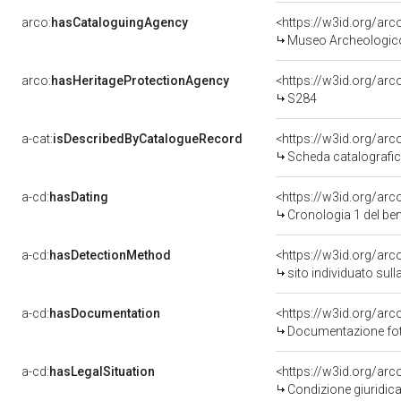
arco:
hasCataloguingAgency
<https://w3id.org/a
Museo Archeologico
arco:
hasHeritageProtectionAgency
<https://w3id.org/a
S284
a-cat:
isDescribedByCatalogueRecord
<https://w3id.org/a
Scheda catalografi
a-cd:
hasDating
<https://w3id.org/ar
Cronologia 1 del b
a-cd:
hasDetectionMethod
<https://w3id.org/arco
sito individuato sulla
a-cd:
hasDocumentation
<https://w3id.org/a
Documentazione foto
a-cd:
hasLegalSituation
<https://w3id.org/arc
Condizione giuridica