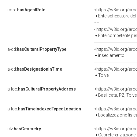
core:
hasAgentRole
<https://w3id.org/ar
Ente schedatore del
<https://w3id.org/ar
Ente competente per 
a-dd:
hasCulturalPropertyType
<https://w3id.org/a
insediamento
a-dd:
hasDesignationInTime
<https://w3id.org/ar
Tolve
a-loc:
hasCulturalPropertyAddress
<https://w3id.org/a
Basilicata, PZ, Tolve
a-loc:
hasTimeIndexedTypedLocation
<https://w3id.org/ar
Localizzazione fisic
clv:
hasGeometry
<https://w3id.org/ar
Georeferenziazione 