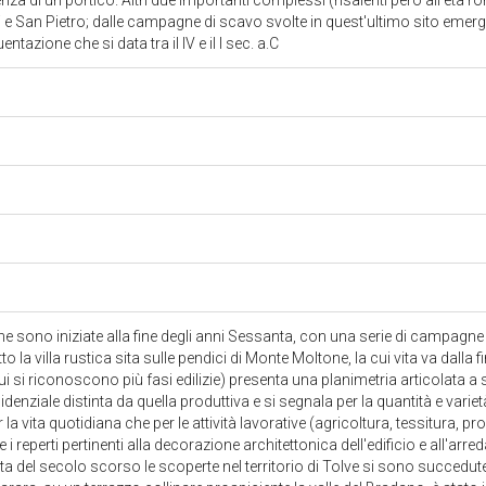
za di un portico. Altri due importanti complessi (risalenti però all'età 
mi e San Pietro; dalle campagne di scavo svolte in quest'ultimo sito emergo
tazione che si data tra il IV e il I sec. a.C
he sono iniziate alla fine degli anni Sessanta, con una serie di campagn
la villa rustica sita sulle pendici di Monte Moltone, la cui vita va dalla fine
ui si riconoscono più fasi edilizie) presenta una planimetria articolata 
idenziale distinta da quella produttiva e si segnala per la quantità e variet
r la vita quotidiana che per le attività lavorative (agricoltura, tessitura, 
he i reperti pertinenti alla decorazione architettonica dell'edificio e all'ar
anta del secolo scorso le scoperte nel territorio di Tolve si sono succedu