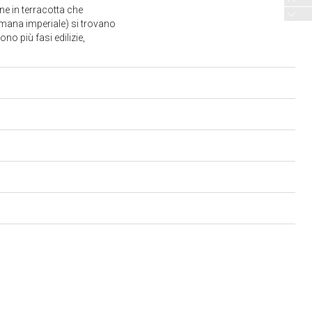
ne in terracotta che
romana imperiale) si trovano
no più fasi edilizie,