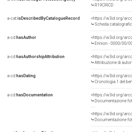
R19CRICD
a-cat:
isDescribedByCatalogueRecord
<https://w3id.org/a
Scheda catalografi
a-cd:
hasAuthor
<https://w3id.org/a
Ennion - 0000/00/0
a-cd:
hasAuthorshipAttribution
<https://w3id.org/ar
Attribuzione di aut
a-cd:
hasDating
<https://w3id.org/ar
Cronologia 1 del b
a-cd:
hasDocumentation
Documentazione foto
Documentazione foto