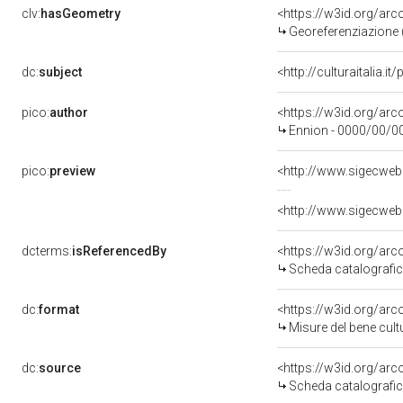
clv:
hasGeometry
<https://w3id.org/ar
Georeferenziazione 
dc:
subject
<http://culturaitalia.
pico:
author
<https://w3id.org/a
Ennion - 0000/00/0
pico:
preview
<http://www.sigecweb
<http://www.sigecweb
dcterms:
isReferencedBy
<https://w3id.org/a
Scheda catalografi
dc:
format
<https://w3id.org/ar
Misure del bene cul
dc:
source
<https://w3id.org/a
Scheda catalografi