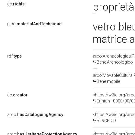
proprietà
dc:
rights
vetro ble
pico:
materialAndTechnique
matrice a
rdf:
type
arco:ArchaeologicalP
Bene Archeologico
arco:MovableCultural
Bene mobile
dc:
creator
<https://w3id.org/a
Ennion - 0000/00/0
arco:
hasCataloguingAgency
<https://w3id.org/a
R19CRICD
arco:
hasHeritageProtectionAgency
<https://w3id.org/a