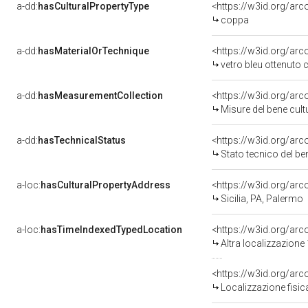
a-dd:
hasCulturalPropertyType
<https://w3id.org/a
coppa
a-dd:
hasMaterialOrTechnique
vetro bleu ottenuto 
a-dd:
hasMeasurementCollection
<https://w3id.org/ar
Misure del bene cul
a-dd:
hasTechnicalStatus
<https://w3id.org/ar
Stato tecnico del b
a-loc:
hasCulturalPropertyAddress
<https://w3id.org/a
Sicilia, PA, Palermo
a-loc:
hasTimeIndexedTypedLocation
<https://w3id.org/ar
Altra localizzazione
<https://w3id.org/ar
Localizzazione fisic