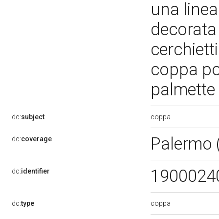
una linea
decorata 
cerchietti
coppa po
palmette 
coppa
dc:
subject
Palermo 
dc:
coverage
1900024
dc:
identifier
coppa
dc:
type