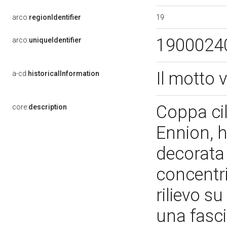
19
arco:
regionIdentifier
1900024
arco:
uniqueIdentifier
Il motto 
a-cd:
historicalInformation
Coppa cili
core:
description
Ennion, 
decorata 
concentri
rilievo su
una fasci