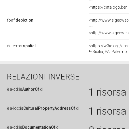
<https://catalogo.ben
foaf:
depiction
<http://www.sigecweb
<http://www.sigecweb
dcterms:
spatial
<https://w3id.org/a
Sicilia, PA, Palermo
RELAZIONI INVERSE
1 risorsa
è
a-cd:
isAuthorOf
di
1 risorsa
è
a-loc:
isCulturalPropertyAddressOf
di
è
a-cd:
isDocumentationOf
di