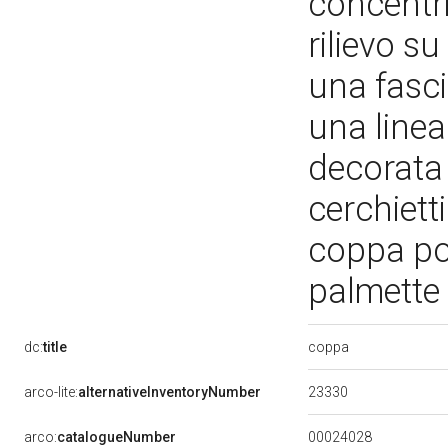
concentri
rilievo su
una fasci
una linea
decorata 
cerchietti
coppa po
palmette 
coppa
dc:
title
23330
arco-lite:
alternativeInventoryNumber
00024028
arco:
catalogueNumber