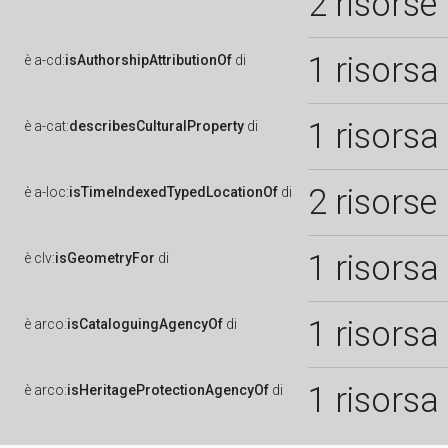
2 risorse
1 risorsa
è
a-cd:
isAuthorshipAttributionOf
di
1 risorsa
è
a-cat:
describesCulturalProperty
di
2 risorse
è
a-loc:
isTimeIndexedTypedLocationOf
di
1 risorsa
è
clv:
isGeometryFor
di
1 risorsa
è
arco:
isCataloguingAgencyOf
di
1 risorsa
è
arco:
isHeritageProtectionAgencyOf
di