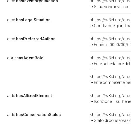
a-cd:
hasInventorySituation
<https://w3id.org/ar
Situazione inventar
a-cd:
hasLegalSituation
Condizione giuridica
a-cd:
hasPreferredAuthor
<https://w3id.org/a
Ennion - 0000/00/0
core:
hasAgentRole
<https://w3id.org/ar
Ente schedatore del 
<https://w3id.org/ar
Ente competente per 
a-dd:
hasAffixedElement
<https://w3id.org/arc
Iscrizione 1 sul be
a-dd:
hasConservationStatus
<https://w3id.org/ar
Stato di conservazi