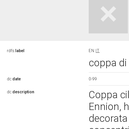
rdfs:
label
EN
IT
coppa di
0-99
dc:
date
Coppa cili
dc:
description
Ennion, 
decorata 