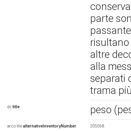
conserva 
parte som
passante 
risultano
altre dec
alla mess
separati d
trama più
peso (pes
dc:
title
205068
arco-lite:
alternativeInventoryNumber