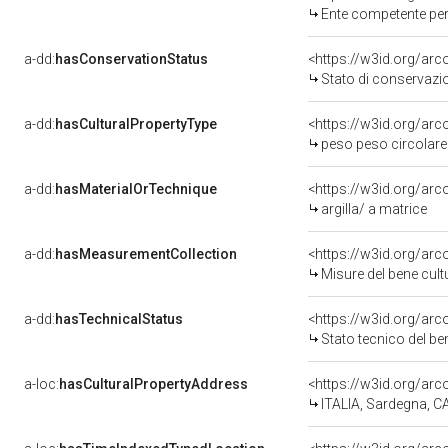
Ente competente per tutela del bene 
a-dd:
hasConservationStatus
<https://w3id.org/ar
Stato di conservazi
a-dd:
hasCulturalPropertyType
<https://w3id.org/a
peso peso circolare
a-dd:
hasMaterialOrTechnique
<https://w3id.org/arc
argilla/ a matrice
a-dd:
hasMeasurementCollection
<https://w3id.org/ar
Misure del bene cul
a-dd:
hasTechnicalStatus
<https://w3id.org/ar
Stato tecnico del b
a-loc:
hasCulturalPropertyAddress
<https://w3id.org/a
ITALIA, Sardegna, 