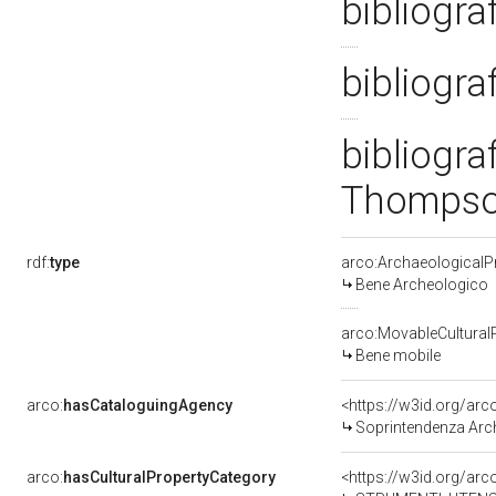
bibliogra
bibliogra
bibliogra
Thompso
rdf:
type
arco:ArchaeologicalP
Bene Archeologico
arco:MovableCultural
Bene mobile
arco:
hasCataloguingAgency
<https://w3id.org/a
Soprintendenza Arc
arco:
hasCulturalPropertyCategory