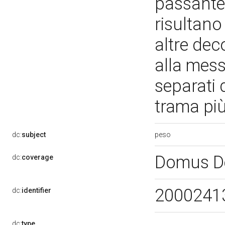
passante 
risultano
altre dec
alla mess
separati d
trama più
peso
dc:
subject
Domus De
dc:
coverage
2000241
dc:
identifier
dc:
type