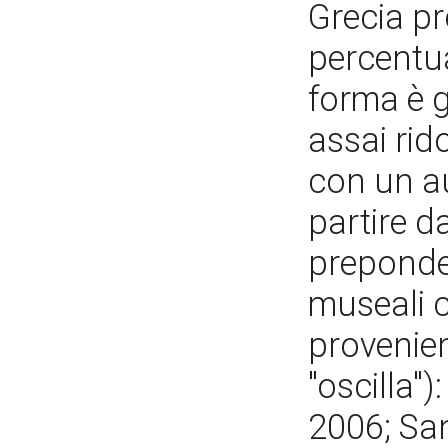
Grecia pr
percentua
forma è 
assai rid
con un a
partire da
preponder
museali c
provenien
"oscilla"
2006; Sa