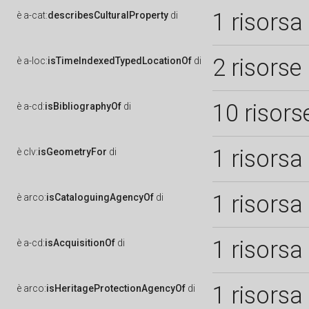
1 risorsa
è
a-cat:
describesCulturalProperty
di
2 risorse
è
a-loc:
isTimeIndexedTypedLocationOf
di
10 risors
è
a-cd:
isBibliographyOf
di
1 risorsa
è
clv:
isGeometryFor
di
1 risorsa
è
arco:
isCataloguingAgencyOf
di
1 risorsa
è
a-cd:
isAcquisitionOf
di
1 risorsa
è
arco:
isHeritageProtectionAgencyOf
di