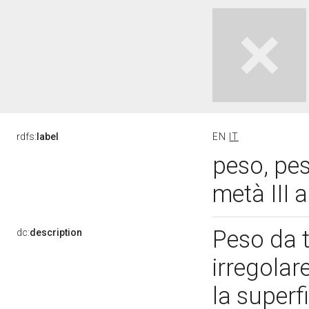
rdfs:
label
EN
IT
peso, pe
metà III 
Peso da t
dc:
description
irregolar
la superfi