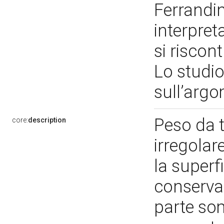
Ferrandin
interpreta
si riscon
Lo studio
sull’arg
Peso da t
core:
description
irregolar
la superfi
conserva 
parte som