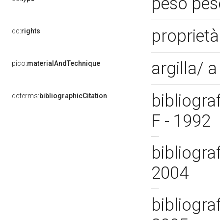
peso pes
propriet
dc:
rights
argilla/ 
pico:
materialAndTechnique
bibliograf
dcterms:
bibliographicCitation
F - 1992
bibliogra
2004
bibliograf