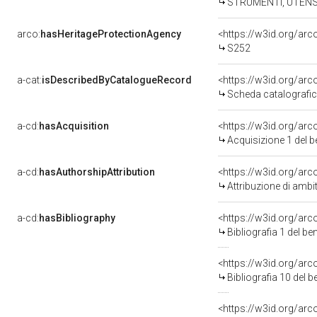
STRUMENTI, UTENSI
arco:
hasHeritageProtectionAgency
<https://w3id.org/a
S252
a-cat:
isDescribedByCatalogueRecord
<https://w3id.org/a
Scheda catalografi
a-cd:
hasAcquisition
<https://w3id.org/ar
Acquisizione 1 del 
a-cd:
hasAuthorshipAttribution
<https://w3id.org/arc
Attribuzione di ambi
a-cd:
hasBibliography
<https://w3id.org/ar
Bibliografia 1 del b
<https://w3id.org/ar
Bibliografia 10 del 
<https://w3id.org/ar