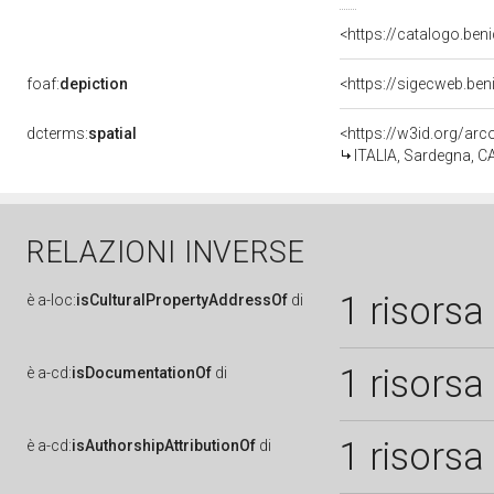
<https://catalogo.ben
foaf:
depiction
<https://sigecweb.be
dcterms:
spatial
<https://w3id.org/a
ITALIA, Sardegna, 
RELAZIONI INVERSE
1 risorsa
è
a-loc:
isCulturalPropertyAddressOf
di
1 risorsa
è
a-cd:
isDocumentationOf
di
1 risorsa
è
a-cd:
isAuthorshipAttributionOf
di