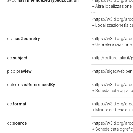
a-loc:
hasTimeIndexedTypedLocation
<https://w3id.org/ar
Altra localizzazione
<https://w3id.org/ar
Localizzazione fisic
clv:
hasGeometry
<https://w3id.org/ar
Georeferenziazione 
dc:
subject
<http://culturaitalia.
pico:
preview
<https://sigecweb.be
dcterms:
isReferencedBy
<https://w3id.org/a
Scheda catalografi
dc:
format
<https://w3id.org/ar
Misure del bene cul
dc:
source
<https://w3id.org/a
Scheda catalografi