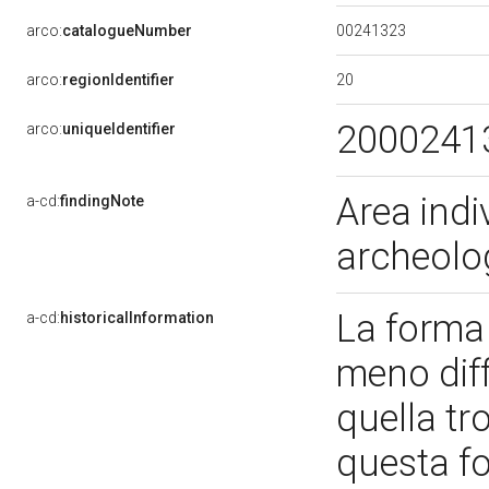
00241323
arco:
catalogueNumber
20
arco:
regionIdentifier
2000241
arco:
uniqueIdentifier
Area indi
a-cd:
findingNote
archeolo
La forma 
a-cd:
historicalInformation
meno diff
quella tr
questa fo