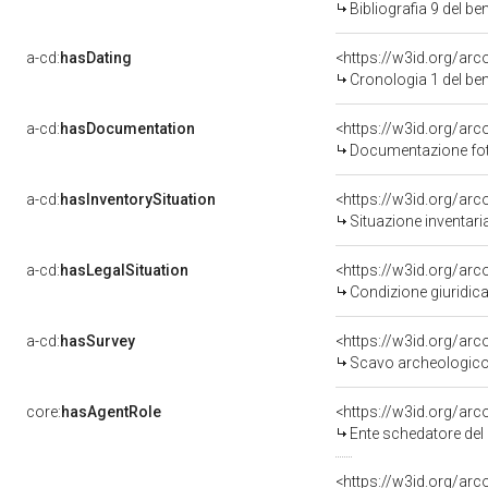
Bibliografia 9 del b
a-cd:
hasDating
<https://w3id.org/ar
Cronologia 1 del b
a-cd:
hasDocumentation
Documentazione foto
a-cd:
hasInventorySituation
<https://w3id.org/ar
Situazione inventar
a-cd:
hasLegalSituation
<https://w3id.org/arc
Condizione giuridica
a-cd:
hasSurvey
<https://w3id.org/ar
Scavo archeologico 
core:
hasAgentRole
<https://w3id.org/ar
Ente schedatore del
<https://w3id.org/ar