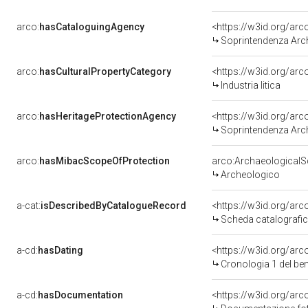
arco:
hasCataloguingAgency
<https://w3id.org/a
Soprintendenza Arche
arco:
hasCulturalPropertyCategory
<https://w3id.org/arc
Industria litica
arco:
hasHeritageProtectionAgency
<https://w3id.org/a
Soprintendenza Arche
arco:
hasMibacScopeOfProtection
arco:Archaeological
Archeologico
a-cat:
isDescribedByCatalogueRecord
<https://w3id.org/a
Scheda catalografi
a-cd:
hasDating
<https://w3id.org/ar
Cronologia 1 del b
a-cd:
hasDocumentation