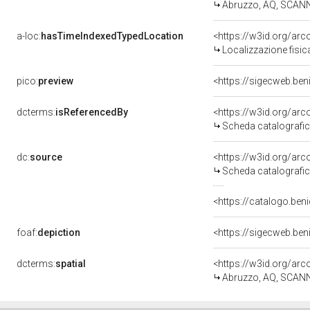
Abruzzo, AQ, SCAN
a-loc:
hasTimeIndexedTypedLocation
<https://w3id.org/a
Localizzazione fisi
pico:
preview
<https://sigecweb.be
dcterms:
isReferencedBy
<https://w3id.org/a
Scheda catalografi
dc:
source
<https://w3id.org/a
Scheda catalografi
<https://catalogo.ben
foaf:
depiction
<https://sigecweb.be
dcterms:
spatial
<https://w3id.org/a
Abruzzo, AQ, SCAN