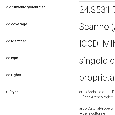
24.S531-
a-cd:
inventoryIdentifier
Scanno 
dc:
coverage
ICCD_MI
dc:
identifier
singolo 
dc:
type
propriet
dc:
rights
rdf:
type
arco:ArchaeologicalP
Bene Archeologico
arco:CulturalProperty
Bene culturale