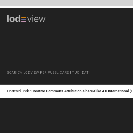
SCARICA LODVIEW PER PUBBLICARE I TUOI DATI
Licensed under
Creative Commons Attribution-ShareAlike 4.0 International
(C