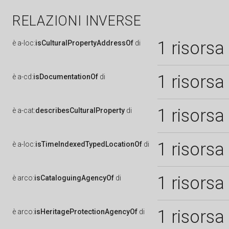
RELAZIONI INVERSE
1 risorsa
è
a-loc:
isCulturalPropertyAddressOf
di
1 risorsa
è
a-cd:
isDocumentationOf
di
1 risorsa
è
a-cat:
describesCulturalProperty
di
1 risorsa
è
a-loc:
isTimeIndexedTypedLocationOf
di
1 risorsa
è
arco:
isCataloguingAgencyOf
di
1 risorsa
è
arco:
isHeritageProtectionAgencyOf
di