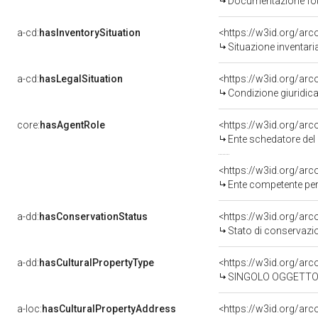
Documentazione fot
a-cd:
hasInventorySituation
<https://w3id.org/ar
Situazione inventar
a-cd:
hasLegalSituation
Condizione giuridic
core:
hasAgentRole
<https://w3id.org/ar
Ente schedatore del bene ic
<https://w3id.org/ar
Ente competente per tutela del
a-dd:
hasConservationStatus
Stato di conservaz
a-dd:
hasCulturalPropertyType
<https://w3id.org/a
SINGOLO OGGETTO/
a-loc:
hasCulturalPropertyAddress
<https://w3id.org/a