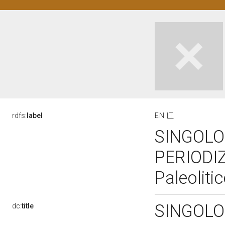
rdfs:
label
EN
IT
SINGOLO 
PERIODI
Paleoliti
SINGOLO
dc:
title