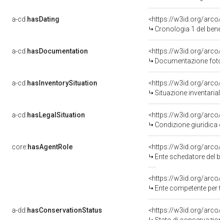
a-cd:
hasDating
<https://w3id.org/ar
Cronologia 1 del be
a-cd:
hasDocumentation
Documentazione foto
a-cd:
hasInventorySituation
<https://w3id.org/arc
Situazione inventari
a-cd:
hasLegalSituation
Condizione giuridica
core:
hasAgentRole
<https://w3id.org/ar
Ente schedatore de
<https://w3id.org/arc
Ente competente per tutela del b
a-dd:
hasConservationStatus