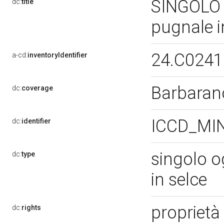
SINGOLO 
dc:
title
pugnale i
24.C0241
a-cd:
inventoryIdentifier
Barbaran
dc:
coverage
ICCD_MI
dc:
identifier
singolo o
dc:
type
in selce
proprietà
dc:
rights