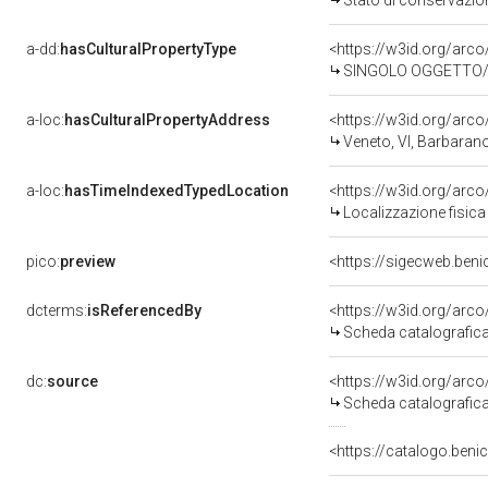
Stato di conservazi
a-dd:
hasCulturalPropertyType
<https://w3id.org/ar
SINGOLO OGGETTO/ pu
a-loc:
hasCulturalPropertyAddress
<https://w3id.org/a
Veneto, VI, Barbara
a-loc:
hasTimeIndexedTypedLocation
<https://w3id.org/ar
Localizzazione fisic
pico:
preview
<https://sigecweb.ben
dcterms:
isReferencedBy
<https://w3id.org/ar
Scheda catalografic
dc:
source
<https://w3id.org/ar
Scheda catalografic
<https://catalogo.beni