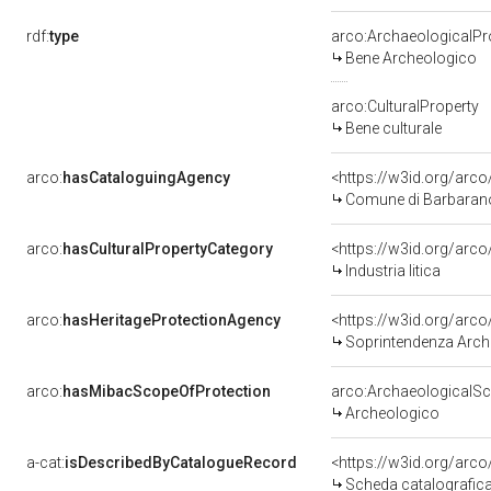
rdf:
type
arco:ArchaeologicalPr
Bene Archeologico
arco:CulturalProperty
Bene culturale
arco:
hasCataloguingAgency
<https://w3id.org/ar
Comune di Barbara
arco:
hasCulturalPropertyCategory
<https://w3id.org/arco
Industria litica
arco:
hasHeritageProtectionAgency
<https://w3id.org/ar
Soprintendenza Archeo
arco:
hasMibacScopeOfProtection
arco:ArchaeologicalS
Archeologico
a-cat:
isDescribedByCatalogueRecord
<https://w3id.org/ar
Scheda catalografic