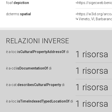
foaf:
depiction
<https://sigecweb.ben
dcterms:
spatial
<https://w3id.org/a
Veneto, VI, Barbara
RELAZIONI INVERSE
1 risorsa
è
a-loc:
isCulturalPropertyAddressOf
di
1 risorsa
è
a-cd:
isDocumentationOf
di
1 risorsa
è
a-cat:
describesCulturalProperty
di
1 risorsa
è
a-loc:
isTimeIndexedTypedLocationOf
di