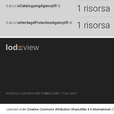
1 risorsa
è
arco:
isCataloguingAgencyOf
di
1 risorsa
è
arco:
isHeritageProtectionAgencyOf
di
SCARICA LODVIEW PER PUBBLICARE I TUOI DATI
Licensed under
Creative Commons Attribution-ShareAlike 4.0 International
(C