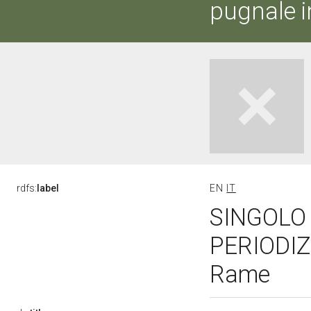
pugnale i
rdfs:
label
EN
IT
SINGOLO 
PERIODIZ
Rame