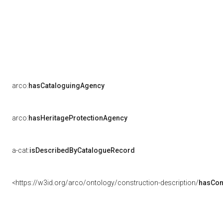
arco:
hasCataloguingAgency
arco:
hasHeritageProtectionAgency
a-cat:
isDescribedByCatalogueRecord
<https://w3id.org/arco/ontology/construction-description/
hasCon