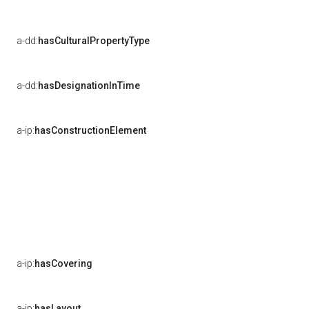
a-dd:
hasCulturalPropertyType
a-dd:
hasDesignationInTime
a-ip:
hasConstructionElement
a-ip:
hasCovering
a-ip:
hasLayout