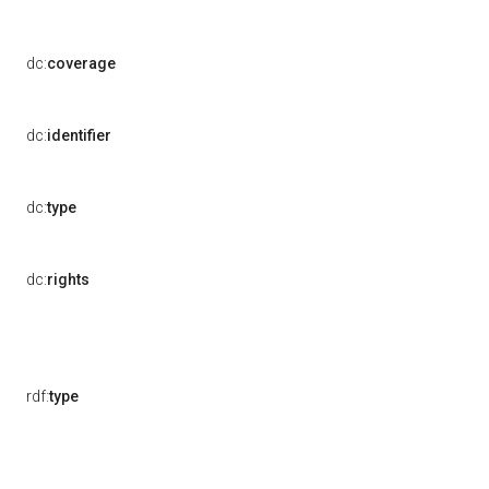
dc:
coverage
dc:
identifier
dc:
type
dc:
rights
rdf:
type