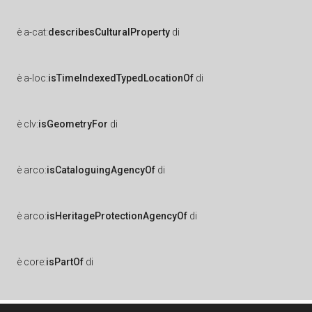
è
a-cat:
describesCulturalProperty
di
è
a-loc:
isTimeIndexedTypedLocationOf
di
è
clv:
isGeometryFor
di
è
arco:
isCataloguingAgencyOf
di
è
arco:
isHeritageProtectionAgencyOf
di
è
core:
isPartOf
di