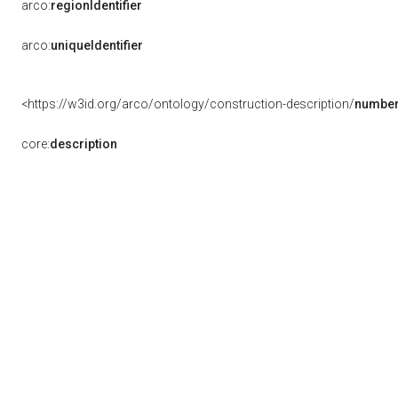
arco:
regionIdentifier
arco:
uniqueIdentifier
<https://w3id.org/arco/ontology/construction-description/
number
core:
description