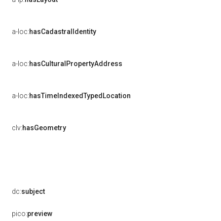
a-loc:
hasCadastralIdentity
a-loc:
hasCulturalPropertyAddress
a-loc:
hasTimeIndexedTypedLocation
clv:
hasGeometry
dc:
subject
pico:
preview