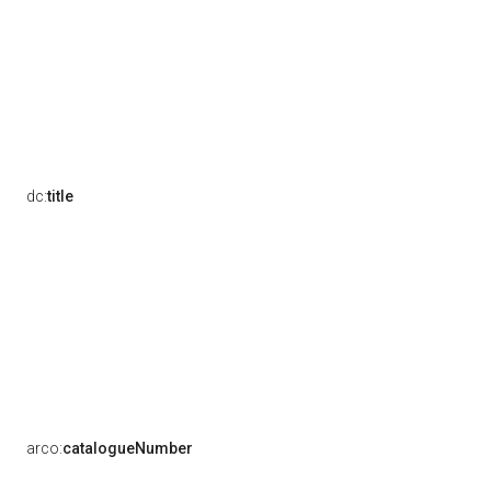
dc:
title
arco:
catalogueNumber