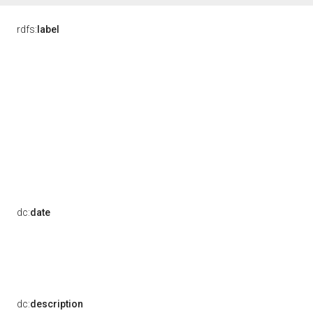
rdfs:
label
dc:
date
dc:
description