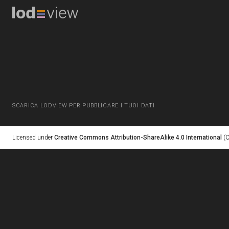
SCARICA LODVIEW PER PUBBLICARE I TUOI DATI
Licensed under
Creative Commons Attribution-ShareAlike 4.0 International
(C