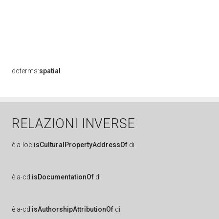
dcterms:
spatial
RELAZIONI INVERSE
è
a-loc:
isCulturalPropertyAddressOf
di
è
a-cd:
isDocumentationOf
di
è
a-cd:
isAuthorshipAttributionOf
di