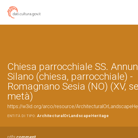
Chiesa parrocchiale SS. Annun
Silano (chiesa, parrocchiale) -
Romagnano Sesia (NO) (XV, s
metà)
https://w3id.org/arco/resource/ArchitecturalOrLandscapeH
ArchitecturalOrLandscapeHeritage
ENTITÀ DI TIPO:
rdfs:
comment