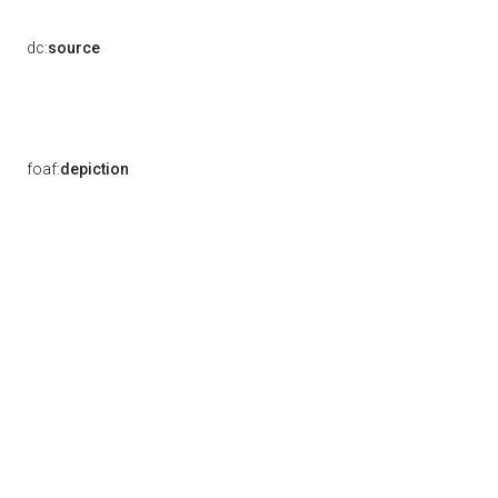
dc:
source
foaf:
depiction