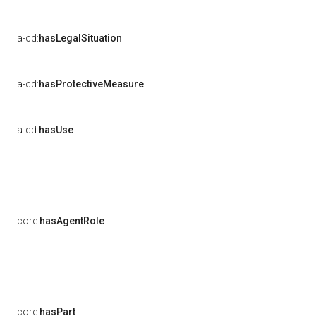
a-cd:
hasLegalSituation
a-cd:
hasProtectiveMeasure
a-cd:
hasUse
core:
hasAgentRole
core:
hasPart