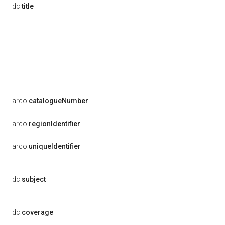
dc:
title
arco:
catalogueNumber
arco:
regionIdentifier
arco:
uniqueIdentifier
dc:
subject
dc:
coverage