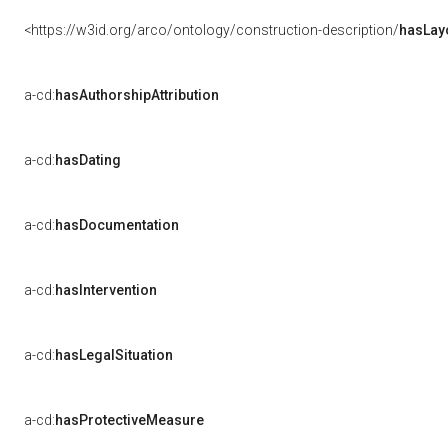
<https://w3id.org/arco/ontology/construction-description/
hasLay
a-cd:
hasAuthorshipAttribution
a-cd:
hasDating
a-cd:
hasDocumentation
a-cd:
hasIntervention
a-cd:
hasLegalSituation
a-cd:
hasProtectiveMeasure