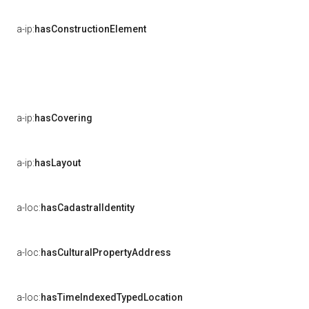
a-ip:
hasConstructionElement
a-ip:
hasCovering
a-ip:
hasLayout
a-loc:
hasCadastralIdentity
a-loc:
hasCulturalPropertyAddress
a-loc:
hasTimeIndexedTypedLocation