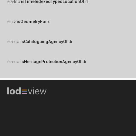
è
a-loc:
isTimeIndexedTypedLocationOf
di
è
clv:
isGeometryFor
di
è
arco:
isCataloguingAgencyOf
di
è
arco:
isHeritageProtectionAgencyOf
di