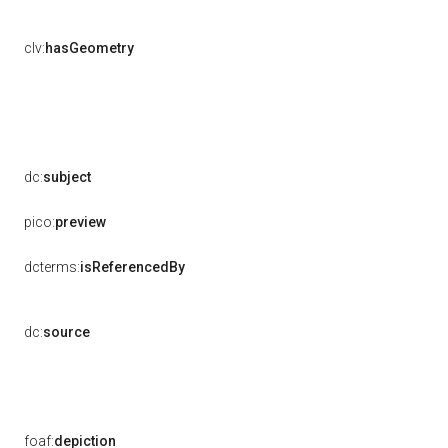
clv:
hasGeometry
dc:
subject
pico:
preview
dcterms:
isReferencedBy
dc:
source
foaf:
depiction