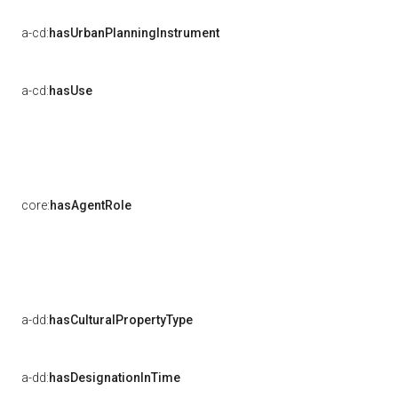
a-cd:
hasUrbanPlanningInstrument
a-cd:
hasUse
core:
hasAgentRole
a-dd:
hasCulturalPropertyType
a-dd:
hasDesignationInTime