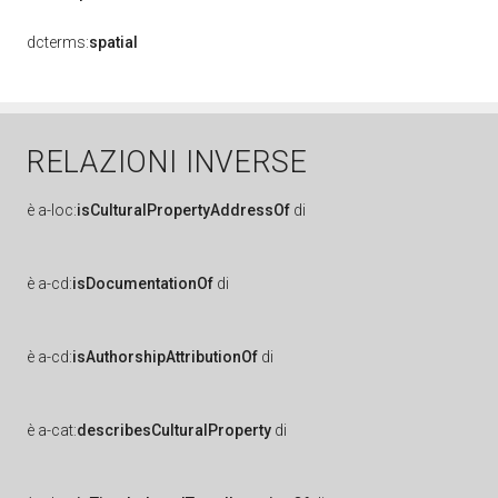
dcterms:
spatial
RELAZIONI INVERSE
è
a-loc:
isCulturalPropertyAddressOf
di
è
a-cd:
isDocumentationOf
di
è
a-cd:
isAuthorshipAttributionOf
di
è
a-cat:
describesCulturalProperty
di