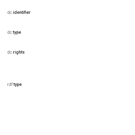
dc:
identifier
dc:
type
dc:
rights
rdf:
type