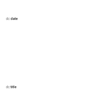
dc:
date
dc:
title