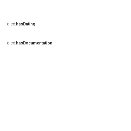
a-cd:
hasDating
a-cd:
hasDocumentation