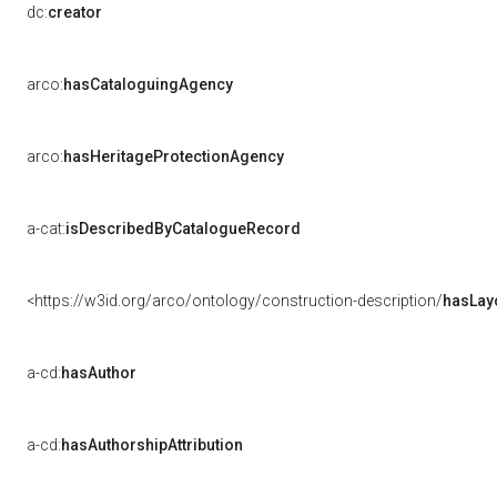
dc:
creator
arco:
hasCataloguingAgency
arco:
hasHeritageProtectionAgency
a-cat:
isDescribedByCatalogueRecord
<https://w3id.org/arco/ontology/construction-description/
hasLay
a-cd:
hasAuthor
a-cd:
hasAuthorshipAttribution