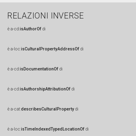
RELAZIONI INVERSE
è
a-cd:
isAuthorOf
di
è
a-loc:
isCulturalPropertyAddressOf
di
è
a-cd:
isDocumentationOf
di
è
a-cd:
isAuthorshipAttributionOf
di
è
a-cat:
describesCulturalProperty
di
è
a-loc:
isTimeIndexedTypedLocationOf
di