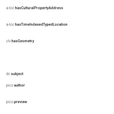
a-loc:
hasCulturalPropertyAddress
a-loc:
hasTimeIndexedTypedLocation
clv:
hasGeometry
dc:
subject
pico:
author
pico:
preview