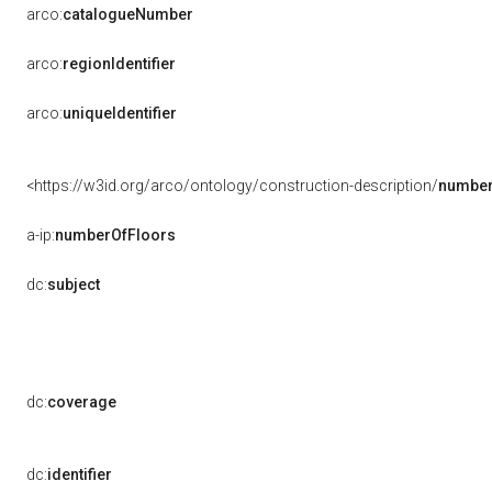
arco:
catalogueNumber
arco:
regionIdentifier
arco:
uniqueIdentifier
<https://w3id.org/arco/ontology/construction-description/
number
a-ip:
numberOfFloors
dc:
subject
dc:
coverage
dc:
identifier