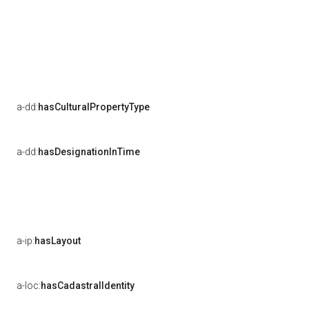
a-dd:
hasCulturalPropertyType
a-dd:
hasDesignationInTime
a-ip:
hasLayout
a-loc:
hasCadastralIdentity