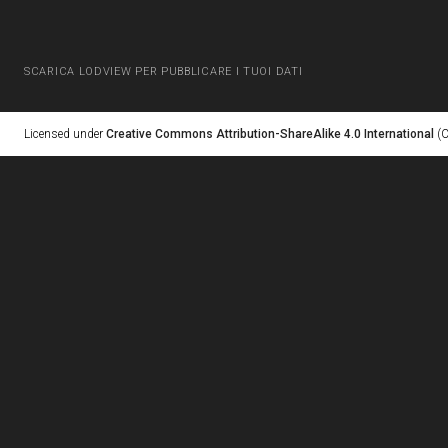
SCARICA LODVIEW PER PUBBLICARE I TUOI DATI
Licensed under
Creative Commons Attribution-ShareAlike 4.0 International
(C