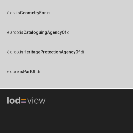
è
clv:
isGeometryFor
di
è
arco:
isCataloguingAgencyOf
di
è
arco:
isHeritageProtectionAgencyOf
di
è
core:
isPartOf
di