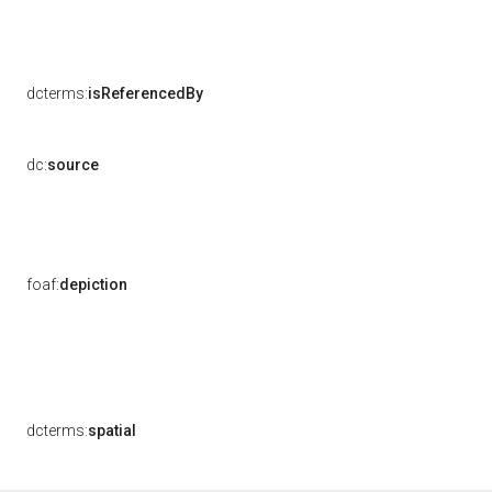
dcterms:
isReferencedBy
dc:
source
foaf:
depiction
dcterms:
spatial