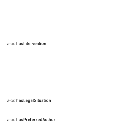
a-cd:
hasIntervention
a-cd:
hasLegalSituation
a-cd:
hasPreferredAuthor