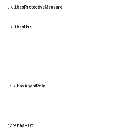
a-cd:
hasProtectiveMeasure
a-cd:
hasUse
core:
hasAgentRole
core:
hasPart