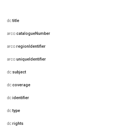
dc:
title
arco:
catalogueNumber
arco:
regionIdentifier
arco:
uniqueIdentifier
dc:
subject
dc:
coverage
dc:
identifier
dc:
type
dc:
rights