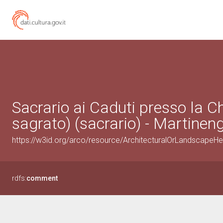
Sacrario ai Caduti presso la C
sagrato) (sacrario) - Martinen
https://w3id.org/arco/resource/ArchitecturalOrLandscapeH
rdfs:
comment