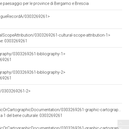
 e paesaggio per le province di Bergamo e Brescia
alogueRecordA/0303269261>
alScopeAttribution/0303269261-cultural-scope-attribution-1>
bene: 0303269261
ography/0303269261-bibliography-1>
3269261
ography/0303269261-bibliography-2>
3269261
ng/0303269261-2>
<https://w3id.org/arco/resource/GraphicOrCartographicDocumentation/0303269261-graphic-cartographic-documentation-1>
a 1 del bene culturale: 0303269261
<https://w3id.org/arco/resource/GraphicOrCartographicDocumentation/0303269261-graphic-cartographic-documentation-2>