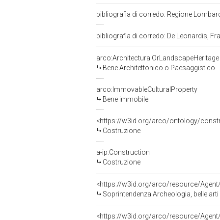
bibliografia di corredo: Regione Lombard
bibliografia di corredo: De Leonardis, F
arco:ArchitecturalOrLandscapeHeritage
Bene Architettonico o Paesaggistico
arco:ImmovableCulturalProperty
Bene immobile
<https://w3id.org/arco/ontology/const
Costruzione
a-ip:Construction
Costruzione
<https://w3id.org/arco/resource/Ag
Soprintendenza Archeologia, belle arti
<https://w3id.org/arco/resource/Ag