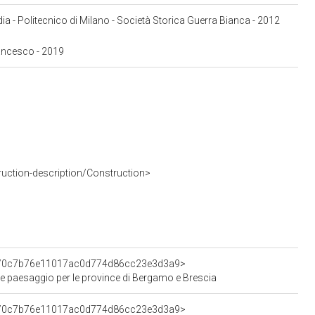
ia - Politecnico di Milano - Società Storica Guerra Bianca - 2012
rancesco - 2019
ruction-description/Construction>
ent/0c7b76e11017ac0d774d86cc23e3d3a9>
 e paesaggio per le province di Bergamo e Brescia
ent/0c7b76e11017ac0d774d86cc23e3d3a9>