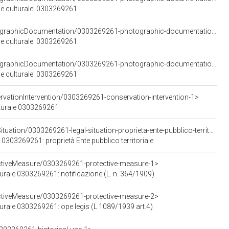
e culturale: 0303269261
<https://w3id.org/arco/resource/PhotographicDocumentation/0303269261-photographic-documentation-6>
e culturale: 0303269261
<https://w3id.org/arco/resource/PhotographicDocumentation/0303269261-photographic-documentation-7>
e culturale: 0303269261
rvationIntervention/0303269261-conservation-intervention-1>
lturale 0303269261
<https://w3id.org/arco/resource/LegalSituation/0303269261-legal-situation-proprieta-ente-pubblico-territoriale>
 0303269261: proprietà Ente pubblico territoriale
ectiveMeasure/0303269261-protective-measure-1>
turale 0303269261: notificazione (L. n. 364/1909)
ectiveMeasure/0303269261-protective-measure-2>
turale 0303269261: ope legis (L.1089/1939 art.4)