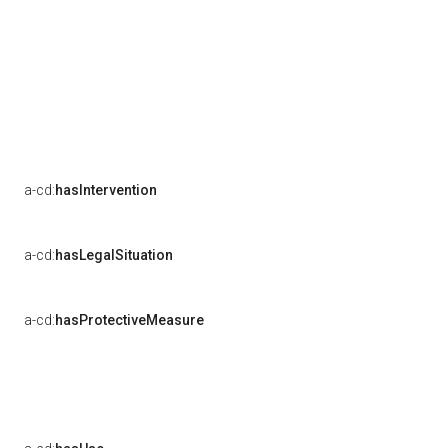
a-cd:
hasIntervention
a-cd:
hasLegalSituation
a-cd:
hasProtectiveMeasure