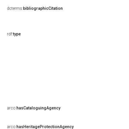
dcterms:
bibliographicCitation
rdf:
type
arco:
hasCataloguingAgency
arco:
hasHeritageProtectionAgency