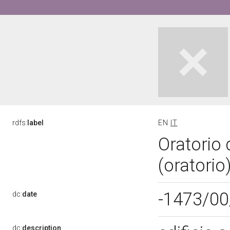
rdfs:
label
EN
IT
Oratorio 
(oratori
-1473/00
dc:
date
dc:
description