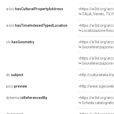
a-loc:
hasCulturalPropertyAddress
<https://w3id.org/a
ITALIA, Veneto, TV, 
a-loc:
hasTimeIndexedTypedLocation
<https://w3id.org/ar
Localizzazione fisic
clv:
hasGeometry
<https://w3id.org/ar
Georeferenziazione 
<https://w3id.org/ar
Georeferenziazione 
dc:
subject
<http://culturaitalia.i
pico:
preview
dcterms:
isReferencedBy
<https://w3id.org/a
Scheda catalografi