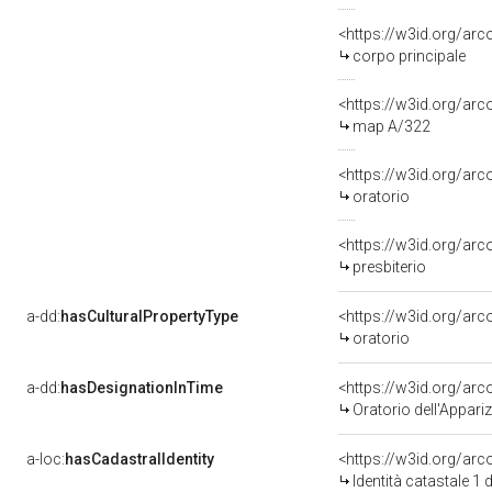
<https://w3id.org/arc
corpo principale
<https://w3id.org/ar
map A/322
<https://w3id.org/arc
oratorio
<https://w3id.org/arc
presbiterio
a-dd:
hasCulturalPropertyType
<https://w3id.org/a
oratorio
a-dd:
hasDesignationInTime
Oratorio dell'Appari
a-loc:
hasCadastralIdentity
<https://w3id.org/ar
Identità catastale 1