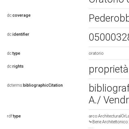
Pederob
dc:
coverage
0500032
dc:
identifier
oratorio
dc:
type
proprietà
dc:
rights
bibliogra
dcterms:
bibliographicCitation
A./ Vend
rdf:
type
arco:ArchitecturalOr
Bene Architettonico