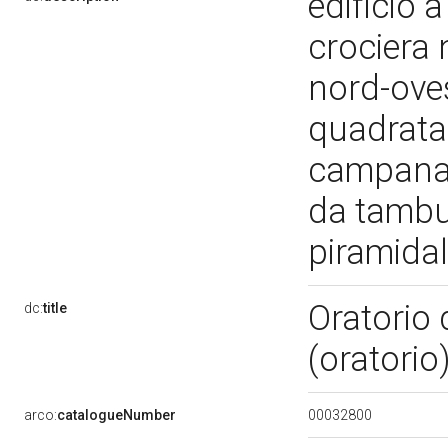
edificio 
crociera 
nord-oves
quadrata,
campanar
da tambu
piramida
Oratorio 
dc:
title
(oratorio
00032800
arco:
catalogueNumber