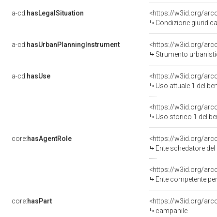
a-cd:
hasLegalSituation
Condizione giuridica
a-cd:
hasUrbanPlanningInstrument
Strumento urbanistic
a-cd:
hasUse
<https://w3id.org/ar
Uso attuale 1 del b
<https://w3id.org/ar
Uso storico 1 del b
core:
hasAgentRole
<https://w3id.org/ar
Ente schedatore del bene 0500
<https://w3id.org/ar
Ente competente per tutela del 
core:
hasPart
<https://w3id.org/ar
campanile