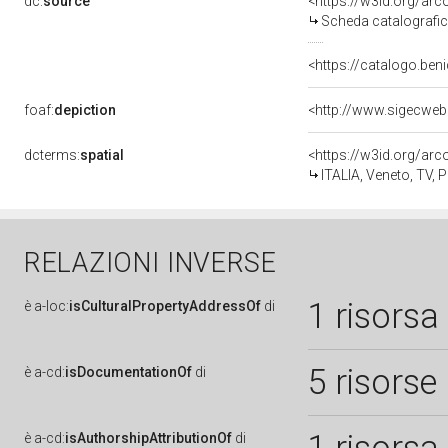
dc:
source
<https://w3id.org/a
Scheda catalografi
<https://catalogo.ben
foaf:
depiction
dcterms:
spatial
<https://w3id.org/a
ITALIA, Veneto, TV, 
RELAZIONI INVERSE
1 risorsa
è
a-loc:
isCulturalPropertyAddressOf
di
5 risorse
è
a-cd:
isDocumentationOf
di
è
a-cd:
isAuthorshipAttributionOf
di