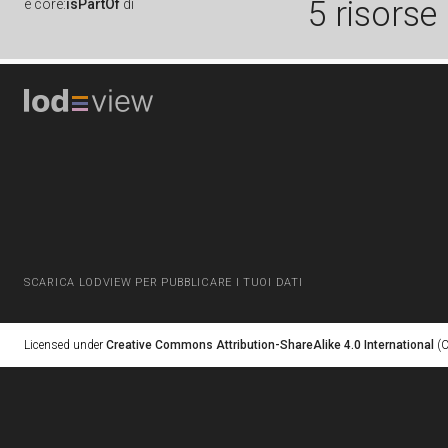
5 risorse
è
core:
isPartOf
di
SCARICA LODVIEW PER PUBBLICARE I TUOI DATI
Licensed under
Creative Commons Attribution-ShareAlike 4.0 International
(C