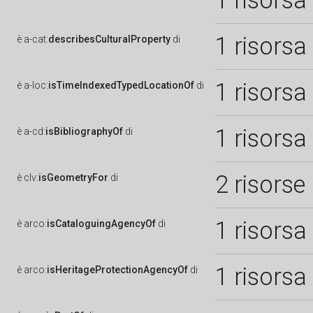
1 risorsa
1 risorsa
è
a-cat:
describesCulturalProperty
di
1 risorsa
è
a-loc:
isTimeIndexedTypedLocationOf
di
1 risorsa
è
a-cd:
isBibliographyOf
di
2 risorse
è
clv:
isGeometryFor
di
1 risorsa
è
arco:
isCataloguingAgencyOf
di
1 risorsa
è
arco:
isHeritageProtectionAgencyOf
di