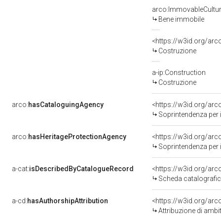
arco:ImmovableCultur
Bene immobile
<https://w3id.org/arc
Costruzione
a-ip:Construction
Costruzione
arco:
hasCataloguingAgency
<https://w3id.org/a
Soprintendenza per i 
arco:
hasHeritageProtectionAgency
<https://w3id.org/a
Soprintendenza per i 
a-cat:
isDescribedByCatalogueRecord
<https://w3id.org/a
Scheda catalografi
a-cd:
hasAuthorshipAttribution
<https://w3id.org/arc
Attribuzione di ambi