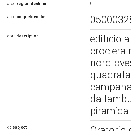
05
arco:
regionIdentifier
0500032
arco:
uniqueIdentifier
edificio 
core:
description
crociera 
nord-oves
quadrata,
campanar
da tambu
piramida
Oratorio 
dc:
subject