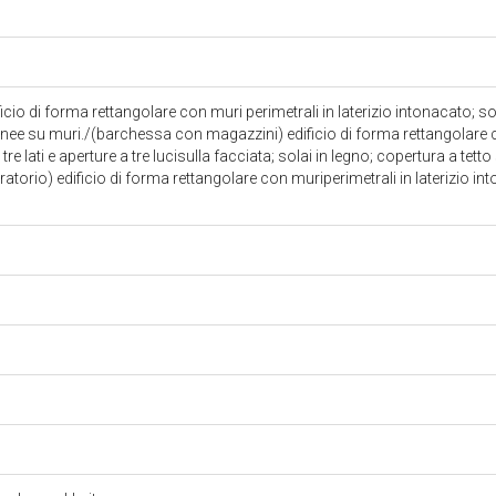
cio di forma rettangolare con muri perimetrali in laterizio intonacato; so
ignee su muri./(barchessa con magazzini) edificio di forma rettangolare c
tre lati e aperture a tre lucisulla facciata; solai in legno; copertura a tet
oratorio) edificio di forma rettangolare con muriperimetrali in laterizio i