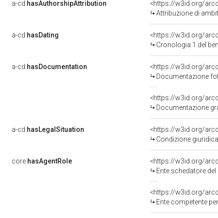
a-cd:
hasAuthorshipAttribution
<https://w3id.org/arc
Attribuzione di ambi
a-cd:
hasDating
<https://w3id.org/ar
Cronologia 1 del b
a-cd:
hasDocumentation
<https://w3id.org/a
Documentazione foto
<https://w3id.org/ar
Documentazione graf
a-cd:
hasLegalSituation
<https://w3id.org/arc
Condizione giuridica
core:
hasAgentRole
<https://w3id.org/ar
Ente schedatore del 
<https://w3id.org/ar
Ente competente per 