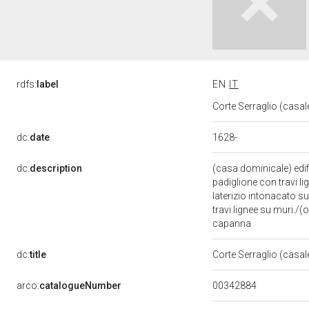
rdfs:
label
EN
IT
Corte Serraglio (casale
1628-
dc:
date
dc:
description
(casa dominicale) edifi
padiglione con travi l
laterizio intonacato su 
travi lignee su muri./(
capanna
dc:
title
Corte Serraglio (casale
00342884
arco:
catalogueNumber