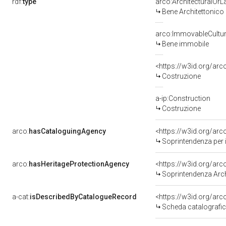
rdf:
type
arco:ArchitecturalOr
Bene Architettonico
arco:ImmovableCultur
Bene immobile
<https://w3id.org/arc
Costruzione
a-ip:Construction
Costruzione
arco:
hasCataloguingAgency
<https://w3id.org/a
Soprintendenza per i
arco:
hasHeritageProtectionAgency
<https://w3id.org/a
Soprintendenza Arche
a-cat:
isDescribedByCatalogueRecord
<https://w3id.org/a
Scheda catalografi