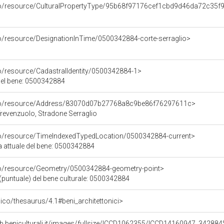
rco/resource/CulturalPropertyType/95b68f97176cef1cbd9d46da72c35f
co/resource/DesignationInTime/0500342884-corte-serraglio>
co/resource/CadastralIdentity/0500342884-1>
 del bene: 0500342884
rco/resource/Address/83070d07b27768a8c9be86f76297611c>
Trevenzuolo, Stradone Serraglio
co/resource/TimeIndexedTypedLocation/0500342884-current>
a attuale del bene: 0500342884
co/resource/Geometry/0500342884-geometry-point>
(puntuale) del bene culturale: 0500342884
t/pico/thesaurus/4.1#beni_architettonici>