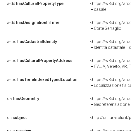
a-dd:
hasCulturalPropertyType
<https://w3id.org/a
casale
a-dd:
hasDesignationInTime
<https://w3id.org/ar
Corte Serraglio
a-loc:
hasCadastralIdentity
<https://w3id.org/ar
Identità catastale 1
a-loc:
hasCulturalPropertyAddress
<https://w3id.org/a
ITALIA, Veneto, VR, 
a-loc:
hasTimeIndexedTypedLocation
<https://w3id.org/ar
Localizzazione fisic
clv:
hasGeometry
<https://w3id.org/ar
Georeferenziazione 
dc:
subject
<http://culturaitalia.i
pico:
preview