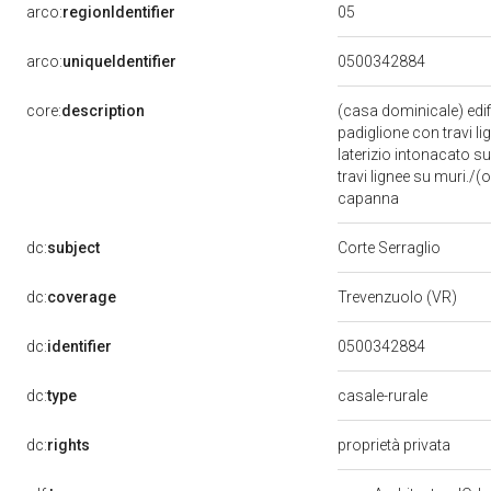
05
arco:
regionIdentifier
arco:
uniqueIdentifier
0500342884
core:
description
(casa dominicale) edifi
padiglione con travi l
laterizio intonacato su 
travi lignee su muri./(
capanna
dc:
subject
Corte Serraglio
dc:
coverage
Trevenzuolo (VR)
dc:
identifier
0500342884
dc:
type
casale-rurale
dc:
rights
proprietà privata