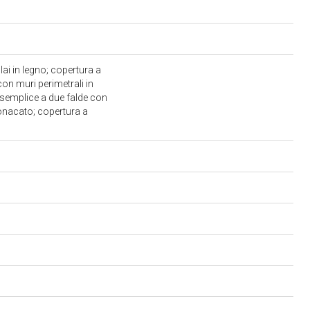
lai in legno; copertura a
on muri perimetrali in
to semplice a due falde con
ntonacato; copertura a