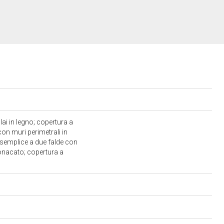
lai in legno; copertura a
on muri perimetrali in
to semplice a due falde con
ntonacato; copertura a