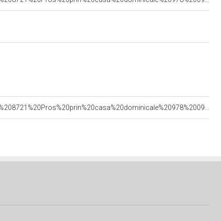
<https://www.sigecweb.beniculturali.it/images/fullsize/ICCD1062355/ICCD14160947_342884%208721%20Pros%20prin%20casa%20dominicale%20978%20096.jpg>