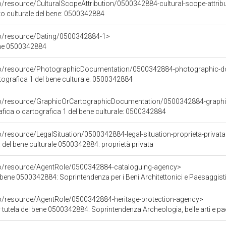
o/resource/CulturalScopeAttribution/0500342884-cultural-scope-attrib
to culturale del bene: 0500342884
co/resource/Dating/0500342884-1>
ene 0500342884
rco/resource/PhotographicDocumentation/0500342884-photographic-d
grafica 1 del bene culturale: 0500342884
co/resource/GraphicOrCartographicDocumentation/0500342884-graphi
ica o cartografica 1 del bene culturale: 0500342884
o/resource/LegalSituation/0500342884-legal-situation-proprieta-privat
 del bene culturale 0500342884: proprietà privata
co/resource/AgentRole/0500342884-cataloguing-agency>
bene 0500342884: Soprintendenza per i Beni Architettonici e Paesaggisti
co/resource/AgentRole/0500342884-heritage-protection-agency>
tutela del bene 0500342884: Soprintendenza Archeologia, belle arti e pa