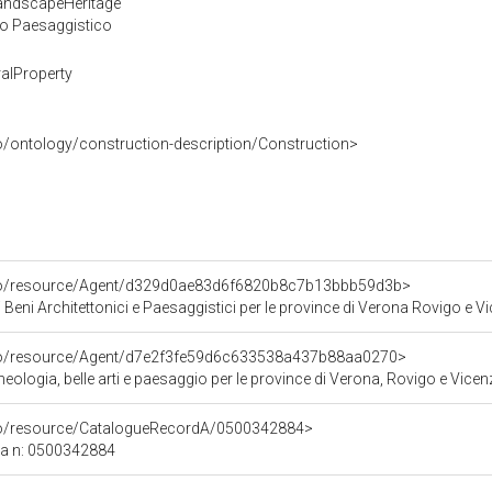
LandscapeHeritage
 o Paesaggistico
alProperty
o/ontology/construction-description/Construction>
rco/resource/Agent/d329d0ae83d6f6820b8c7b13bbb59d3b>
 Beni Architettonici e Paesaggistici per le province di Verona Rovigo e V
rco/resource/Agent/d7e2f3fe59d6c633538a437b88aa0270>
ologia, belle arti e paesaggio per le province di Verona, Rovigo e Vicen
rco/resource/CatalogueRecordA/0500342884>
ca n: 0500342884