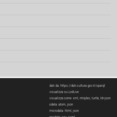
dati da:
https://dati.cultura.gov.it/sparql
visualizza su LodLive
visualizza come:
xml
,
ntriples
,
turtle
,
ld+json
odata:
atom
,
json
microdata:
html
,
json