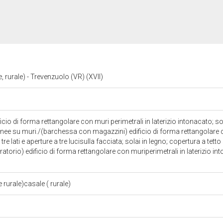
, rurale) - Trevenzuolo (VR) (XVII)
cio di forma rettangolare con muri perimetrali in laterizio intonacato; so
ignee su muri./(barchessa con magazzini) edificio di forma rettangolare c
tre lati e aperture a tre lucisulla facciata; solai in legno; copertura a tet
oratorio) edificio di forma rettangolare con muriperimetrali in laterizio i
 rurale)casale ( rurale)