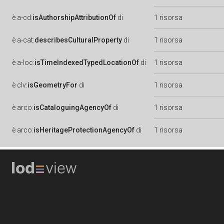
è
a-cd:
isAuthorshipAttributionOf
di
1 risorsa
è
a-cat:
describesCulturalProperty
di
1 risorsa
è
a-loc:
isTimeIndexedTypedLocationOf
di
1 risorsa
è
clv:
isGeometryFor
di
1 risorsa
è
arco:
isCataloguingAgencyOf
di
1 risorsa
è
arco:
isHeritageProtectionAgencyOf
di
1 risorsa