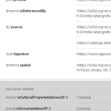
dcterms:
isReferencedBy
<https://w3id.org/a
Scheda catalografi
dc:
source
<https://w3id.org/a
Scheda catalografi
<https://catalogo.ben
foaf:
depiction
dcterms:
spatial
<https://w3id.org/a
ITALIA, Veneto, VR, 
RELAZIONI INVERSE
è
a-loc:
isCulturalPropertyAddressOf
di
1 risorsa
è
a-cd:
isDocumentationOf
di
2 risorse