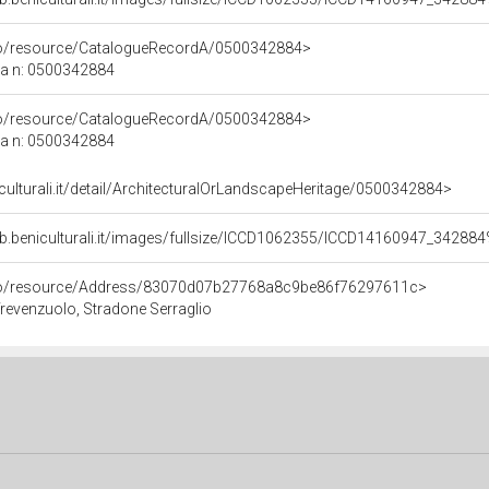
rco/resource/CatalogueRecordA/0500342884>
ca n: 0500342884
rco/resource/CatalogueRecordA/0500342884>
ca n: 0500342884
iculturali.it/detail/ArchitecturalOrLandscapeHeritage/0500342884>
rco/resource/Address/83070d07b27768a8c9be86f76297611c>
Trevenzuolo, Stradone Serraglio