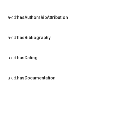
a-cd:
hasAuthorshipAttribution
a-cd:
hasBibliography
a-cd:
hasDating
a-cd:
hasDocumentation