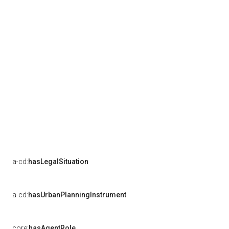
a-cd:
hasLegalSituation
a-cd:
hasUrbanPlanningInstrument
core:
hasAgentRole