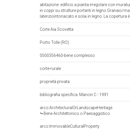
abitazione: edificio a pianta irregolare con muratu
in coppi su strutture portanti in legno.Granaio/ma
lateriziointonacato e solai in legno. La copertura 
Corte Aia Scovetta
Porto Tolle (RO)
0500356460-bene complesso
corte-rurale
proprietà privata
bibliografia specifica: Mancin C - 1991
arco:ArchitecturalOrLandscapeHeritage
Bene Architettonico o Paesaggistico
arco:ImmovableCulturalProperty