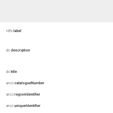
rdfs:
label
dc:
description
dc:
title
arco:
catalogueNumber
arco:
regionIdentifier
arco:
uniqueIdentifier