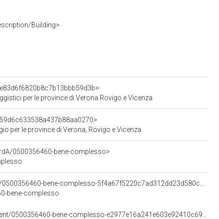
scription/Building>
d0ae83d6f6820b8c7b13bbb59d3b>
ggistici per le province di Verona Rovigo e Vicenza
3fe59d6c633538a437b88aa0270>
gio per le province di Verona, Rovigo e Vicenza
cordA/0500356460-bene-complesso>
mplesso
<https://w3id.org/arco/resource/VerticalElement/0500356460-bene-complesso-5f4a67f5220c7ad312dd23d580ca22d1>
6460-bene-complesso
<https://w3id.org/arco/resource/HorizontalElement/0500356460-bene-complesso-e2977e16a241e603e92410c69e23903e>