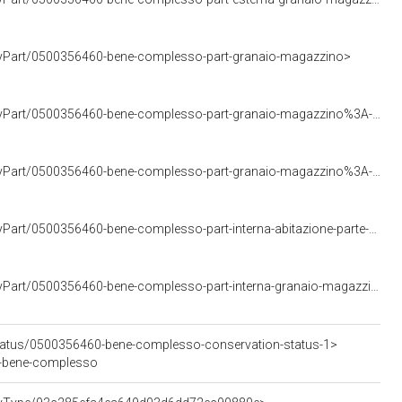
rtyPart/0500356460-bene-complesso-part-granaio-magazzino>
<https://w3id.org/arco/resource/CulturalPropertyPart/0500356460-bene-complesso-part-granaio-magazzino%3A-p-1>
<https://w3id.org/arco/resource/CulturalPropertyPart/0500356460-bene-complesso-part-granaio-magazzino%3A-p-t>
<https://w3id.org/arco/resource/CulturalPropertyPart/0500356460-bene-complesso-part-interna-abitazione-parte-centrale>
<https://w3id.org/arco/resource/CulturalPropertyPart/0500356460-bene-complesso-part-interna-granaio-magazzino>
Status/0500356460-bene-complesso-conservation-status-1>
60-bene-complesso