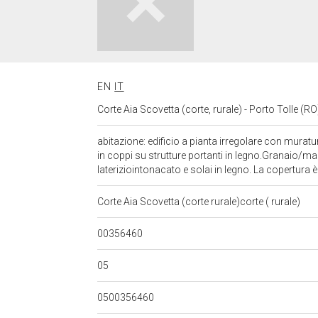
EN
IT
Corte Aia Scovetta (corte, rurale) - Porto Tolle (R
abitazione: edificio a pianta irregolare con muratu
in coppi su strutture portanti in legno.Granaio/ma
lateriziointonacato e solai in legno. La copertura 
Corte Aia Scovetta (corte rurale)corte ( rurale)
00356460
05
0500356460