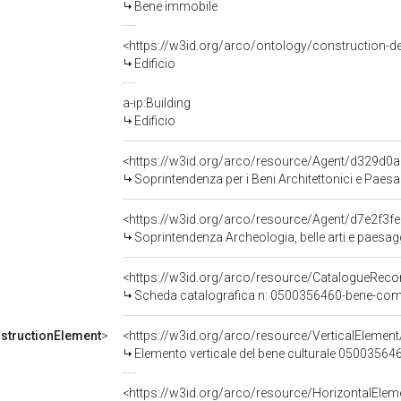
Bene immobile
<https://w3id.org/arco/ontology/construction-de
Edificio
a-ip:Building
Edificio
<https://w3id.org/arco/resource/Agent/d329
Soprintendenza per i Beni Architettonici e Paesa
<https://w3id.org/arco/resource/Agent/d7e2f
Soprintendenza Archeologia, belle arti e paesag
<https://w3id.org/arco/resource/CatalogueRe
Scheda catalografica n: 0500356460-bene-co
structionElement
>
Elemento verticale del bene culturale 050035