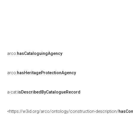
arco:
hasCataloguingAgency
arco:
hasHeritageProtectionAgency
a-cat:
isDescribedByCatalogueRecord
<https://w3id.org/arco/ontology/construction-description/
hasCon