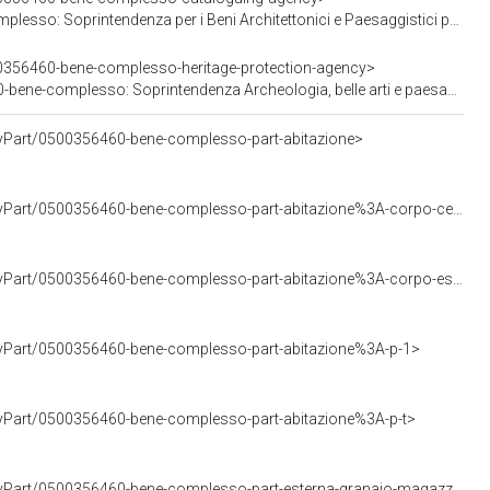
nza per i Beni Architettonici e Paesaggistici per le province di Verona Rovigo e Vicenza
0356460-bene-complesso-heritage-protection-agency>
rintendenza Archeologia, belle arti e paesaggio per le province di Verona, Rovigo e Vicenza
rtyPart/0500356460-bene-complesso-part-abitazione>
<https://w3id.org/arco/resource/CulturalPropertyPart/0500356460-bene-complesso-part-abitazione%3A-corpo-centrale>
<https://w3id.org/arco/resource/CulturalPropertyPart/0500356460-bene-complesso-part-abitazione%3A-corpo-est>
rtyPart/0500356460-bene-complesso-part-abitazione%3A-p-1>
rtyPart/0500356460-bene-complesso-part-abitazione%3A-p-t>
<https://w3id.org/arco/resource/CulturalPropertyPart/0500356460-bene-complesso-part-esterna-granaio-magazzino>