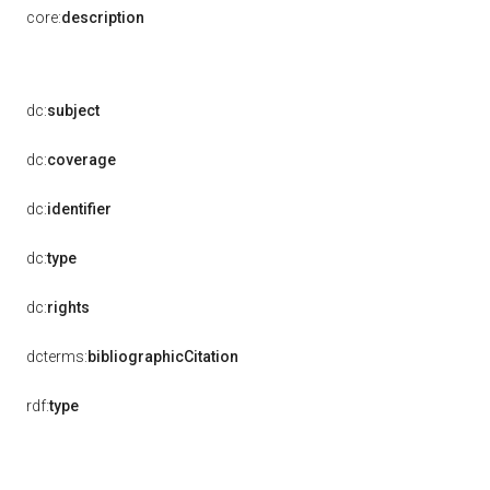
core:
description
dc:
subject
dc:
coverage
dc:
identifier
dc:
type
dc:
rights
dcterms:
bibliographicCitation
rdf:
type