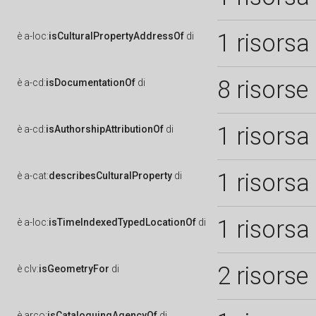
1 risorsa
è
a-loc:
isCulturalPropertyAddressOf
di
8 risorse
è
a-cd:
isDocumentationOf
di
1 risorsa
è
a-cd:
isAuthorshipAttributionOf
di
1 risorsa
è
a-cat:
describesCulturalProperty
di
1 risorsa
è
a-loc:
isTimeIndexedTypedLocationOf
di
2 risorse
è
clv:
isGeometryFor
di
è
arco:
isCataloguingAgencyOf
di