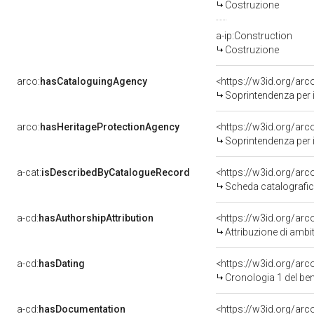
Costruzione
a-ip:Construction
Costruzione
arco:
hasCataloguingAgency
<https://w3id.org/a
Soprintendenza per i 
arco:
hasHeritageProtectionAgency
<https://w3id.org/a
Soprintendenza per i 
a-cat:
isDescribedByCatalogueRecord
<https://w3id.org/a
Scheda catalografi
a-cd:
hasAuthorshipAttribution
<https://w3id.org/arc
Attribuzione di ambi
a-cd:
hasDating
<https://w3id.org/ar
Cronologia 1 del b
a-cd:
hasDocumentation