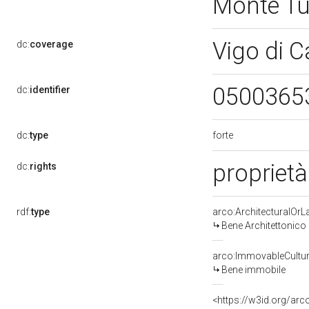
Monte T
Vigo di 
dc:
coverage
0500365
dc:
identifier
forte
dc:
type
proprietà
dc:
rights
rdf:
type
arco:ArchitecturalOr
Bene Architettonico
arco:ImmovableCultur
Bene immobile
<https://w3id.org/arc