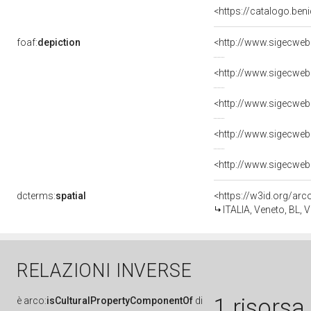
<https://catalogo.ben
foaf:
depiction
<http://www.sigecweb
<http://www.sigecweb
<http://www.sigecweb
<http://www.sigecweb
<http://www.sigecweb
dcterms:
spatial
<https://w3id.org/a
ITALIA, Veneto, BL, V
RELAZIONI INVERSE
1 risorsa
è
arco:
isCulturalPropertyComponentOf
di