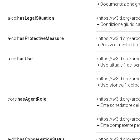
Documentazione graf
a-cd:
hasLegalSituation
Condizione giuridica
a-cd:
hasProtectiveMeasure
<https://w3id.org/ar
Provvedimento di tut
a-cd:
hasUse
<https://w3id.org/ar
Uso attuale 1 del b
<https://w3id.org/ar
Uso storico 1 del b
core:
hasAgentRole
<https://w3id.org/ar
Ente schedatore del bene 0500
<https://w3id.org/ar
Ente competente per tutela del b
a-dd:
hasConservationStatus
<https://w3id.org/ar