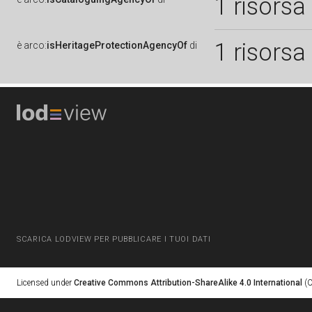
1 risorsa
1 risorsa
è
arco:
isHeritageProtectionAgencyOf
di
SCARICA LODVIEW PER PUBBLICARE I TUOI DATI
Licensed under
Creative Commons Attribution-ShareAlike 4.0 International
(C