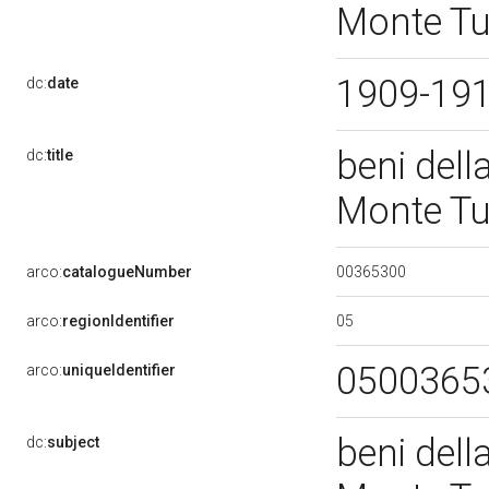
Monte Tud
1909-19
dc:
date
beni dell
dc:
title
Monte Tud
00365300
arco:
catalogueNumber
05
arco:
regionIdentifier
0500365
arco:
uniqueIdentifier
beni dell
dc:
subject