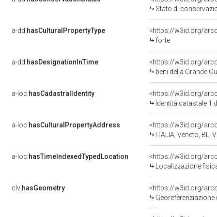
Stato di conservazi
a-dd:
hasCulturalPropertyType
<https://w3id.org/a
forte
a-dd:
hasDesignationInTime
beni della Grande Gu
a-loc:
hasCadastralIdentity
<https://w3id.org/ar
Identità catastale 1
a-loc:
hasCulturalPropertyAddress
<https://w3id.org/a
ITALIA, Veneto, BL, V
a-loc:
hasTimeIndexedTypedLocation
<https://w3id.org/ar
Localizzazione fisic
clv:
hasGeometry
<https://w3id.org/a
Georeferenziazione (