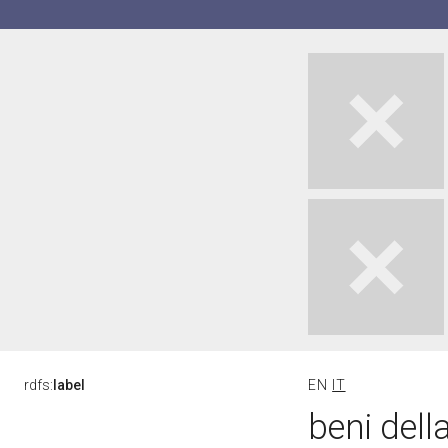
rdfs:
label
EN
IT
beni dell