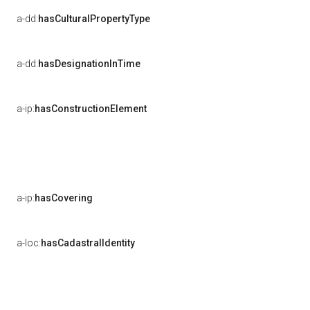
a-dd:
hasCulturalPropertyType
a-dd:
hasDesignationInTime
a-ip:
hasConstructionElement
a-ip:
hasCovering
a-loc:
hasCadastralIdentity