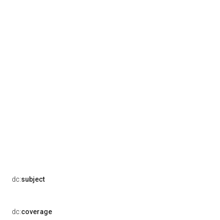
dc:
subject
dc:
coverage