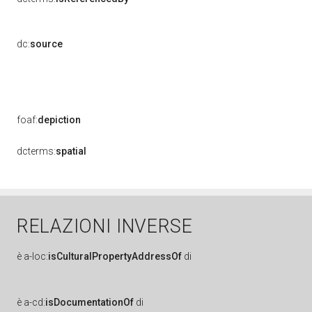
dc:
source
foaf:
depiction
dcterms:
spatial
RELAZIONI INVERSE
è
a-loc:
isCulturalPropertyAddressOf
di
è
a-cd:
isDocumentationOf
di