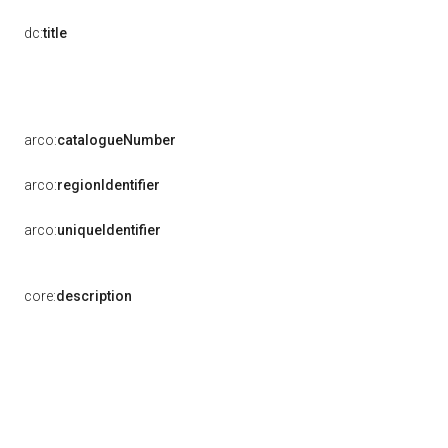
dc:
title
arco:
catalogueNumber
arco:
regionIdentifier
arco:
uniqueIdentifier
core:
description