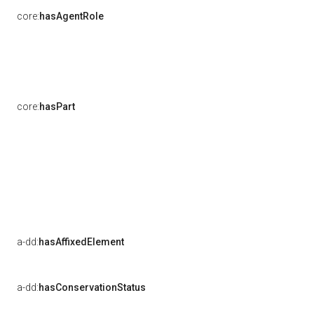
core:
hasAgentRole
core:
hasPart
a-dd:
hasAffixedElement
a-dd:
hasConservationStatus