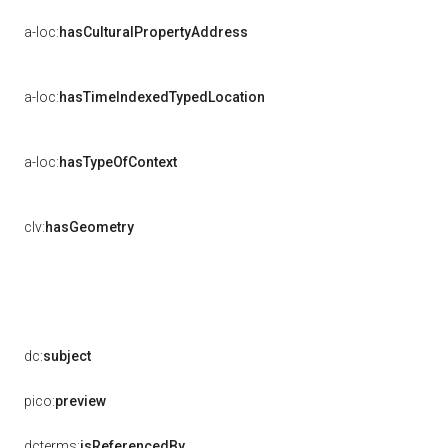
a-loc:
hasCulturalPropertyAddress
a-loc:
hasTimeIndexedTypedLocation
a-loc:
hasTypeOfContext
clv:
hasGeometry
dc:
subject
pico:
preview
dcterms:
isReferencedBy