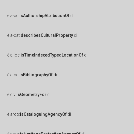
è
a-cd:
isAuthorshipAttributionOf
di
è
a-cat:
describesCulturalProperty
di
è
a-loc:
isTimeIndexedTypedLocationOf
di
è
a-cd:
isBibliographyOf
di
è
clv:
isGeometryFor
di
è
arco:
isCataloguingAgencyOf
di