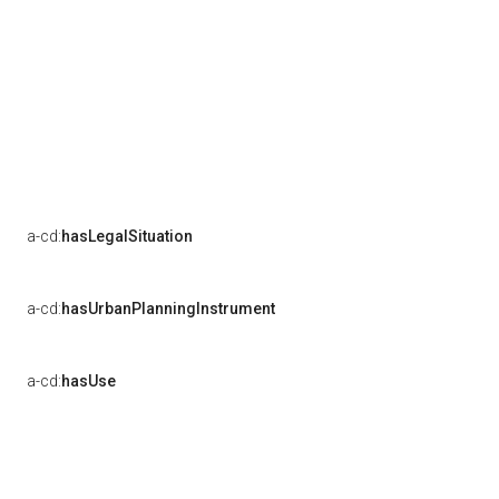
a-cd:
hasLegalSituation
a-cd:
hasUrbanPlanningInstrument
a-cd:
hasUse