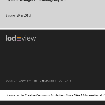
è
arco:
isHeritageProtectionAgencyOf
di
è
core:
isPartOf
di
SCARICA LODVIEW PER PUBBLICARE I TUOI DATI
Licensed under
Creative Commons Attribution-ShareAlike 4.0 International
(C