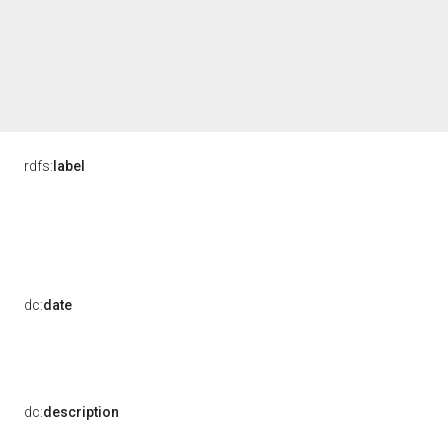
rdfs:
label
dc:
date
dc:
description