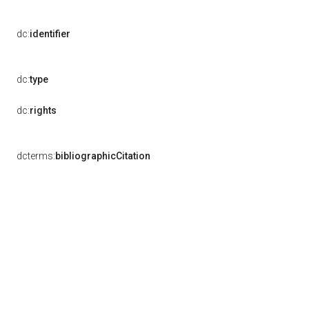
dc:
identifier
dc:
type
dc:
rights
dcterms:
bibliographicCitation