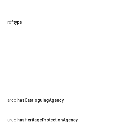
rdf:
type
arco:
hasCataloguingAgency
arco:
hasHeritageProtectionAgency