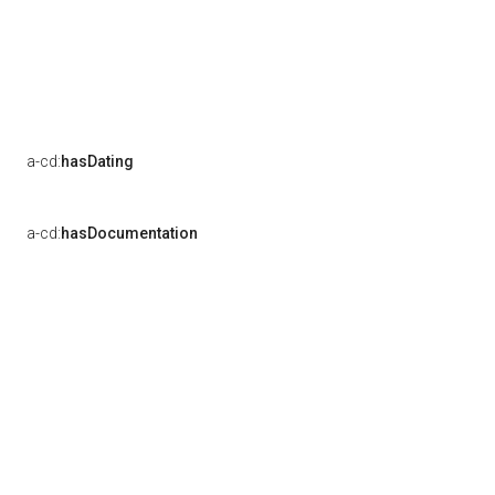
a-cd:
hasDating
a-cd:
hasDocumentation