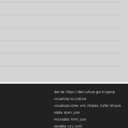
dati da:
https://dati.cultura.gov.it/sparql
visualizza su LodLive
visualizza come:
xml
,
ntriples
,
turtle
,
ld+json
odata:
atom
,
json
microdata:
html
,
json
rawdata:
csv
,
cxml