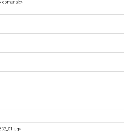
ro-comunale>
632_01.jpg>