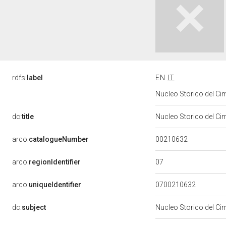
rdfs:
label
EN
IT
Nucleo Storico del Ci
dc:
title
Nucleo Storico del Ci
00210632
arco:
catalogueNumber
07
arco:
regionIdentifier
arco:
uniqueIdentifier
0700210632
dc:
subject
Nucleo Storico del C