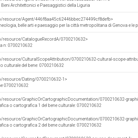
Beni Architettonici e Paesaggistici della Liguria
rco/resource/Agent/446f8aa45c62446bbec274499cf8defb>
ologia, belle arti e paesaggio per la città metropolitana di Genova e le 
rco/resource/CatalogueRecordA/0700210632>
ca n: 0700210632
o/resource/CulturalScopeAttribution/0700210632-cultural-scope-attrib
to culturale del bene: 0700210632
co/resource/Dating/0700210632-1>
ene 0700210632
co/resource/GraphicOrCartographicDocumentation/0700210632-graphi
ica o cartografica 1 del bene culturale: 0700210632
co/resource/GraphicOrCartographicDocumentation/0700210632-graphi
ica o cartografica 2 del bene culturale: 0700210632