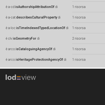
è
a-cd:
isAuthorshipAttributionOf
di
1 risorsa
è
a-cat:
describesCulturalProperty
di
1 risorsa
è
a-loc:
isTimeIndexedTypedLocationOf
di
1 risorsa
è
clv:
isGeometryFor
di
2 risorse
è
arco:
isCataloguingAgencyOf
di
1 risorsa
è
arco:
isHeritageProtectionAgencyOf
di
1 risorsa