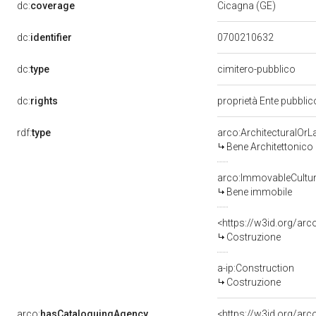
dc:
coverage
Cicagna (GE)
dc:
identifier
0700210632
dc:
type
cimitero-pubblico
dc:
rights
proprietà Ente pubblico
rdf:
type
arco:ArchitecturalOr
Bene Architettonico
arco:ImmovableCultur
Bene immobile
<https://w3id.org/arc
Costruzione
a-ip:Construction
Costruzione
arco:
hasCataloguingAgency
<https://w3id.org/a