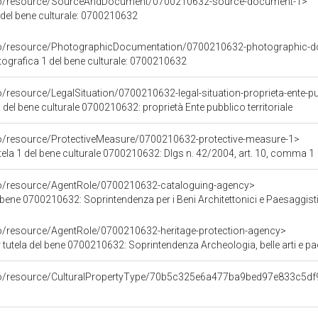
rco/resource/SourceAndDocument/0700210632-source-document-1>
 del bene culturale: 0700210632
rco/resource/PhotographicDocumentation/0700210632-photographic-d
grafica 1 del bene culturale: 0700210632
/resource/LegalSituation/0700210632-legal-situation-proprieta-ente-pub
 del bene culturale 0700210632: proprietà Ente pubblico territoriale
co/resource/ProtectiveMeasure/0700210632-protective-measure-1>
ela 1 del bene culturale 0700210632: Dlgs n. 42/2004, art. 10, comma 1
co/resource/AgentRole/0700210632-cataloguing-agency>
bene 0700210632: Soprintendenza per i Beni Architettonici e Paesaggistic
co/resource/AgentRole/0700210632-heritage-protection-agency>
tutela del bene 0700210632: Soprintendenza Archeologia, belle arti e paesa
rco/resource/CulturalPropertyType/70b5c325e6a477ba9bed97e833c5df