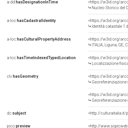
a-dd:
hasDesignationInTime
<https://w3id.org/ar
Nucleo Storico del 
a-loc:
hasCadastralIdentity
<https://w3id.org/ar
Identità catastale 1
a-loc:
hasCulturalPropertyAddress
<https://w3id.org/a
ITALIA, Liguria, GE, 
a-loc:
hasTimeIndexedTypedLocation
<https://w3id.org/ar
Localizzazione fisic
clv:
hasGeometry
<https://w3id.org/ar
Georeferenziazione 
<https://w3id.org/ar
Georeferenziazione 
dc:
subject
<http://culturaitalia.i
pico:
preview
<http://www.sigecweb