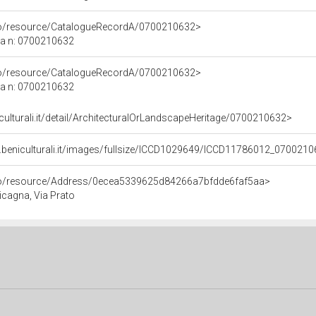
rco/resource/CatalogueRecordA/0700210632>
ca n: 0700210632
rco/resource/CatalogueRecordA/0700210632>
ca n: 0700210632
iculturali.it/detail/ArchitecturalOrLandscapeHeritage/0700210632>
.beniculturali.it/images/fullsize/ICCD1029649/ICCD11786012_0700210
rco/resource/Address/0ecea5339625d84266a7bfdde6faf5aa>
Cicagna, Via Prato