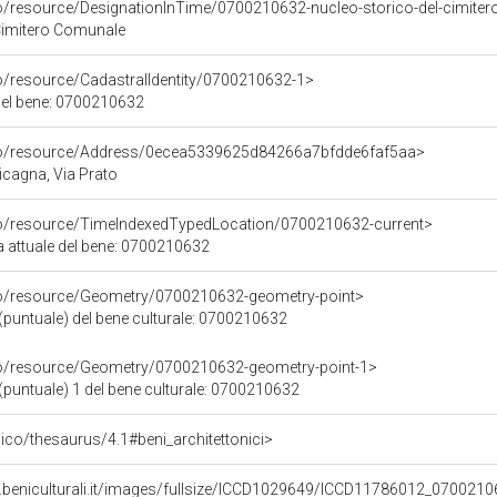
co/resource/DesignationInTime/0700210632-nucleo-storico-del-cimite
Cimitero Comunale
co/resource/CadastralIdentity/0700210632-1>
 del bene: 0700210632
rco/resource/Address/0ecea5339625d84266a7bfdde6faf5aa>
Cicagna, Via Prato
co/resource/TimeIndexedTypedLocation/0700210632-current>
a attuale del bene: 0700210632
co/resource/Geometry/0700210632-geometry-point>
(puntuale) del bene culturale: 0700210632
co/resource/Geometry/0700210632-geometry-point-1>
(puntuale) 1 del bene culturale: 0700210632
t/pico/thesaurus/4.1#beni_architettonici>
.beniculturali.it/images/fullsize/ICCD1029649/ICCD11786012_0700210