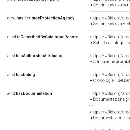
Soprintendenza per i 
arco:
hasHeritageProtectionAgency
<https://w3id.org/a
Soprintendenza Arche
a-cat:
isDescribedByCatalogueRecord
<https://w3id.org/a
Scheda catalografi
a-cd:
hasAuthorshipAttribution
<https://w3id.org/arc
Attribuzione di ambi
a-cd:
hasDating
<https://w3id.org/ar
Cronologia 1 del b
a-cd:
hasDocumentation
<https://w3id.org/ar
Documentazione graf
<https://w3id.org/ar
Documentazione graf