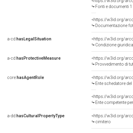
<https://w3id.org/a
Fonti e documenti 1
<https://w3id.org/a
Documentazione foto
a-cd:
hasLegalSituation
<https://w3id.org/arco
Condizione giuridica
a-cd:
hasProtectiveMeasure
<https://w3id.org/ar
Provvedimento di tut
core:
hasAgentRole
<https://w3id.org/ar
Ente schedatore del 
<https://w3id.org/ar
Ente competente per 
a-dd:
hasCulturalPropertyType
<https://w3id.org/a
cimitero