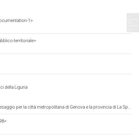
ocumentation-1>
blico-territoriale>
i della Liguria
ggio per la città metropolitana di Genova e la provincia di La Spezia
98>