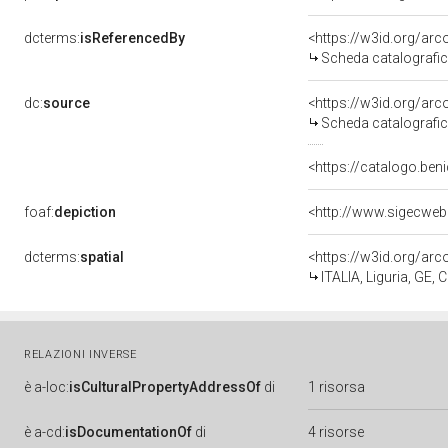
dcterms:
isReferencedBy
<https://w3id.org/a
Scheda catalografi
dc:
source
<https://w3id.org/a
Scheda catalografi
<https://catalogo.ben
foaf:
depiction
<http://www.sigecweb
dcterms:
spatial
<https://w3id.org/a
ITALIA, Liguria, GE, 
RELAZIONI INVERSE
è
a-loc:
isCulturalPropertyAddressOf
di
1 risorsa
è
a-cd:
isDocumentationOf
di
4 risorse