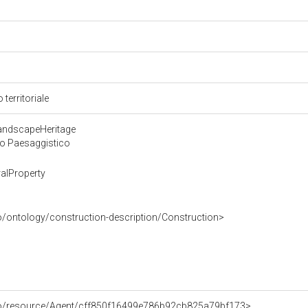
 territoriale
LandscapeHeritage
 o Paesaggistico
alProperty
o/ontology/construction-description/Construction>
rco/resource/Agent/cff850f16499e786b92cb825a79bf173>