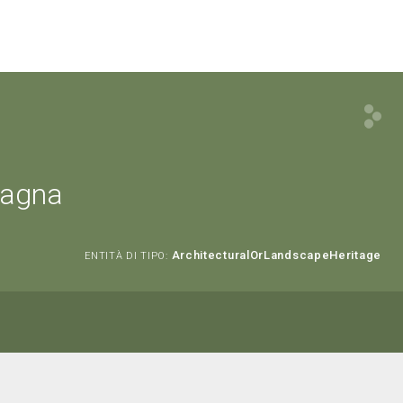
cagna
ArchitecturalOrLandscapeHeritage
ENTITÀ DI TIPO: