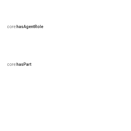
core:
hasAgentRole
core:
hasPart