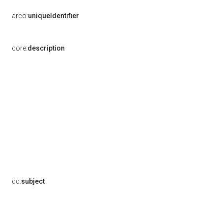
arco:
uniqueIdentifier
core:
description
dc:
subject