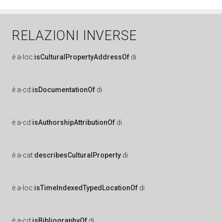
RELAZIONI INVERSE
è
a-loc:
isCulturalPropertyAddressOf
di
è
a-cd:
isDocumentationOf
di
è
a-cd:
isAuthorshipAttributionOf
di
è
a-cat:
describesCulturalProperty
di
è
a-loc:
isTimeIndexedTypedLocationOf
di
è
a-cd:
isBibliographyOf
di