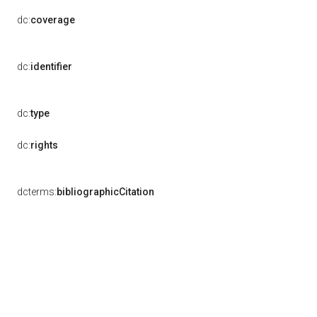
dc:
coverage
dc:
identifier
dc:
type
dc:
rights
dcterms:
bibliographicCitation