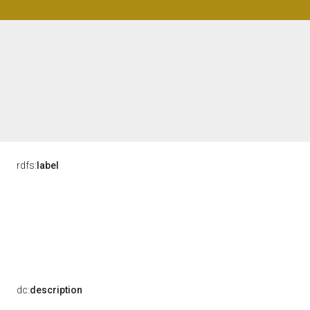
rdfs:
label
dc:
description