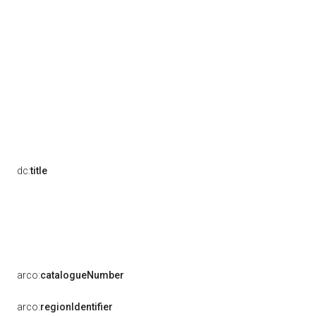
dc:
title
arco:
catalogueNumber
arco:
regionIdentifier