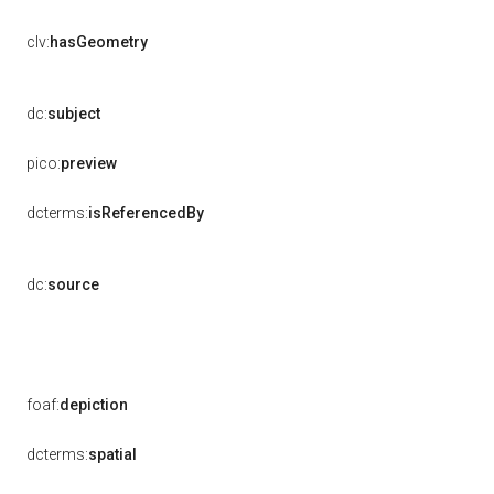
clv:
hasGeometry
dc:
subject
pico:
preview
dcterms:
isReferencedBy
dc:
source
foaf:
depiction
dcterms:
spatial