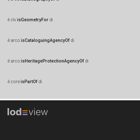
è
clv:
isGeometryFor
di
è
arco:
isCataloguingAgencyOf
di
è
arco:
isHeritageProtectionAgencyOf
di
è
core:
isPartOf
di