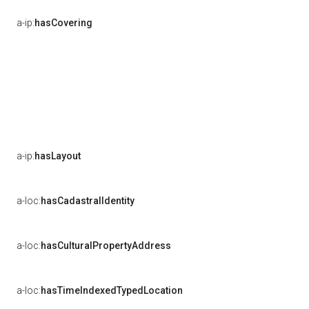
a-ip:
hasCovering
a-ip:
hasLayout
a-loc:
hasCadastralIdentity
a-loc:
hasCulturalPropertyAddress
a-loc:
hasTimeIndexedTypedLocation