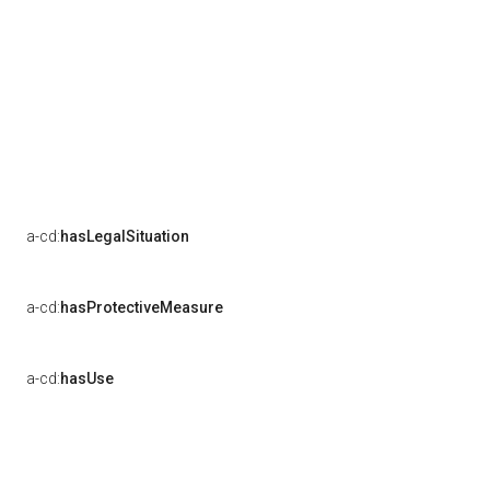
a-cd:
hasLegalSituation
a-cd:
hasProtectiveMeasure
a-cd:
hasUse