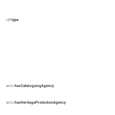
rdf:
type
arco:
hasCataloguingAgency
arco:
hasHeritageProtectionAgency