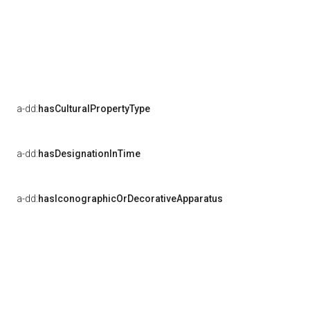
a-dd:
hasCulturalPropertyType
a-dd:
hasDesignationInTime
a-dd:
hasIconographicOrDecorativeApparatus