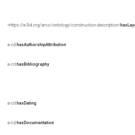
<https://w3id.org/arco/ontology/construction-description/
hasLay
a-cd:
hasAuthorshipAttribution
a-cd:
hasBibliography
a-cd:
hasDating
a-cd:
hasDocumentation