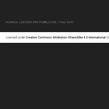
SCARICA LODVIEW PER PUBBLICARE I TUOI DATI
Licensed under
Creative Commons Attribution-ShareAlike 4.0 International
(C