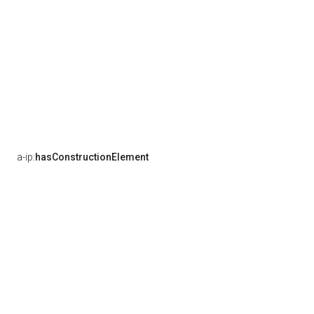
a-ip:
hasConstructionElement