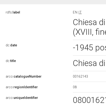
rdfs:
label
EN
IT
Chiesa di
(XVIII, fi
-1945 po
dc:
date
Chiesa di
dc:
title
00162143
arco:
catalogueNumber
08
arco:
regionIdentifier
0800162
arco:
uniqueIdentifier