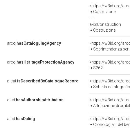
<https://w3id.org/arc
Costruzione
a-ip:Construction
Costruzione
arco:
hasCataloguingAgency
<https://w3id.org/a
Soprintendenza per i Be
arco:
hasHeritageProtectionAgency
<https://w3id.org/a
S262
a-cat:
isDescribedByCatalogueRecord
<https://w3id.org/a
Scheda catalografi
a-cd:
hasAuthorshipAttribution
<https://w3id.org/arc
Attribuzione di ambi
a-cd:
hasDating
<https://w3id.org/ar
Cronologia 1 del b