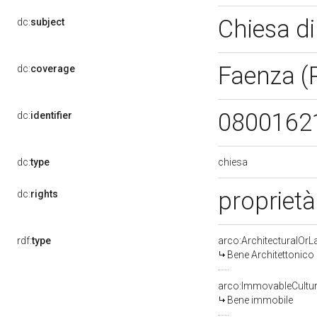
Chiesa di
dc:
subject
Faenza (
dc:
coverage
0800162
dc:
identifier
chiesa
dc:
type
proprietà
dc:
rights
rdf:
type
arco:ArchitecturalOr
Bene Architettonico
arco:ImmovableCultur
Bene immobile