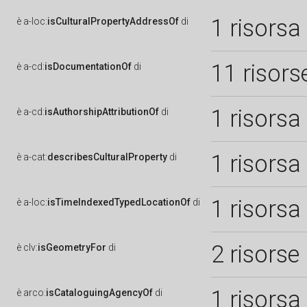
1 risorsa
è
a-loc:
isCulturalPropertyAddressOf
di
11 risors
è
a-cd:
isDocumentationOf
di
1 risorsa
è
a-cd:
isAuthorshipAttributionOf
di
1 risorsa
è
a-cat:
describesCulturalProperty
di
1 risorsa
è
a-loc:
isTimeIndexedTypedLocationOf
di
2 risorse
è
clv:
isGeometryFor
di
1 risorsa
è
arco:
isCataloguingAgencyOf
di