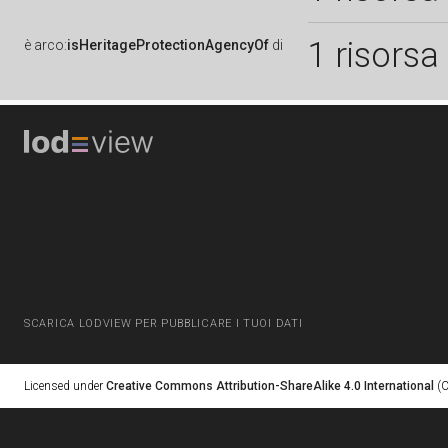
1 risorsa
è
arco:
isHeritageProtectionAgencyOf
di
SCARICA LODVIEW PER PUBBLICARE I TUOI DATI
Licensed under
Creative Commons Attribution-ShareAlike 4.0 International
(C