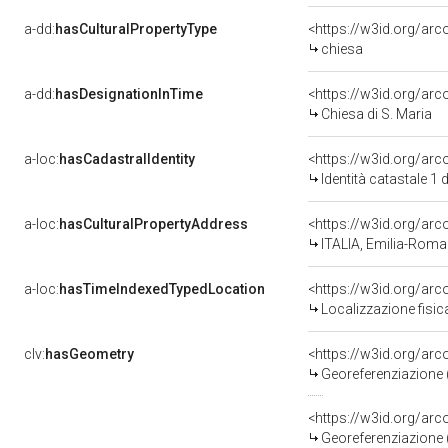
a-dd:
hasCulturalPropertyType
<https://w3id.org/a
chiesa
a-dd:
hasDesignationInTime
<https://w3id.org/ar
Chiesa di S. Maria
a-loc:
hasCadastralIdentity
<https://w3id.org/ar
Identità catastale 1
a-loc:
hasCulturalPropertyAddress
<https://w3id.org/a
ITALIA, Emilia-Roma
a-loc:
hasTimeIndexedTypedLocation
<https://w3id.org/ar
Localizzazione fisic
clv:
hasGeometry
<https://w3id.org/ar
Georeferenziazione 
<https://w3id.org/ar
Georeferenziazione 