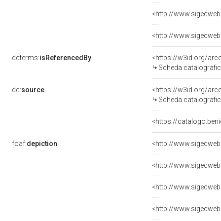
dcterms:
isReferencedBy
<https://w3id.org/a
Scheda catalografi
dc:
source
<https://w3id.org/a
Scheda catalografi
<https://catalogo.ben
foaf:
depiction
<http://www.sigecweb
<http://www.sigecweb