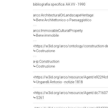
bibliografia specifica: AA.VV - 1990
arco:ArchitecturalOrLandscapeHeritage
Bene Architettonico o Paesaggistico
arco:ImmovableCulturalProperty
Bene immobile
<https://w3id.org/arco/ontology/construction-d
Costruzione
a-ip:Construction
Costruzione
<https://w3id.org/arco/resource/Agent/e922f
Ungarelli Antonio - notizie 1818
<https://w3id.org/arco/resource/Agent/dc71
S261