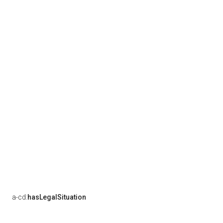
a-cd:
hasLegalSituation