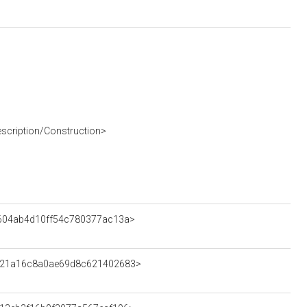
escription/Construction>
4c604ab4d10ff54c780377ac13a>
60721a16c8a0ae69d8c621402683>