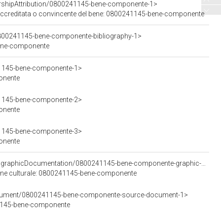
orshipAttribution/0800241145-bene-componente-1>
e accreditata o convincente del bene: 0800241145-bene-componente
0800241145-bene-componente-bibliography-1>
-bene-componente
41145-bene-componente-1>
onente
41145-bene-componente-2>
onente
41145-bene-componente-3>
onente
<https://w3id.org/arco/resource/GraphicOrCartographicDocumentation/0800241145-bene-componente-graphic-cartographic-documentation-1>
bene culturale: 0800241145-bene-componente
ocument/0800241145-bene-componente-source-document-1>
241145-bene-componente