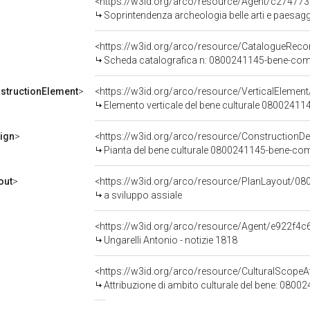
<https://w3id.org/arco/resource/Agent/c2747
Soprintendenza archeologia belle arti e paesagg
<https://w3id.org/arco/resource/CatalogueRe
Scheda catalografica n: 0800241145-bene-co
structionElement
>
Elemento verticale del bene culturale 080024
ign
>
Pianta del bene culturale 0800241145-bene-c
out
>
<https://w3id.org/arco/resource/PlanLayout/08
a sviluppo assiale
<https://w3id.org/arco/resource/Agent/e922f
Ungarelli Antonio - notizie 1818
Attribuzione di ambito culturale del bene: 08