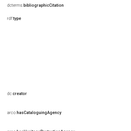
dcterms:
bibliographicCitation
rdf:
type
dc:
creator
arco:
hasCataloguingAgency