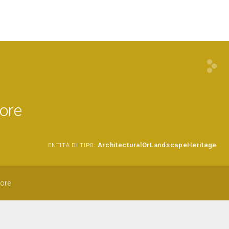
core
ArchitecturalOrLandscapeHeritage
ENTITÀ DI TIPO:
iore