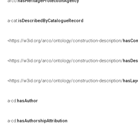
arco:
hasHeritageProtectionAgency
a-cat:
isDescribedByCatalogueRecord
<https://w3id.org/arco/ontology/construction-description/
hasCon
<https://w3id.org/arco/ontology/construction-description/
hasDes
<https://w3id.org/arco/ontology/construction-description/
hasLay
a-cd:
hasAuthor
a-cd:
hasAuthorshipAttribution