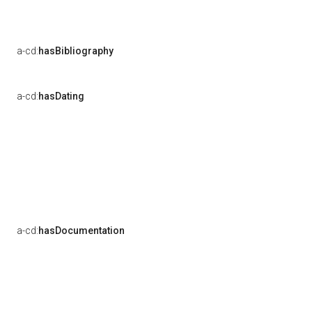
a-cd:
hasBibliography
a-cd:
hasDating
a-cd:
hasDocumentation