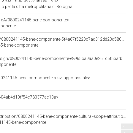
7313eb3f16b0f3977a567ecf196>
io per la città metropolitana di Bologna
cordA/0800241145-bene-componente>
mponente
<https://w3id.org/arco/resource/VerticalElement/0800241145-bene-componente-5f4a67f5220c7ad312dd23d580ca22d1>
1145-bene-componente
<https://w3id.org/arco/resource/ConstructionDesign/0800241145-bene-componente-e8965ca9aa0e261c6f5bafbb0abe9a49>
omponente
00241145-bene-componente-a-sviluppo-assiale>
4c604ab4d10ff54c780377ac13a>
<https://w3id.org/arco/resource/CulturalScopeAttribution/0800241145-bene-componente-cultural-scope-attribution-1>
00241145-bene-componente