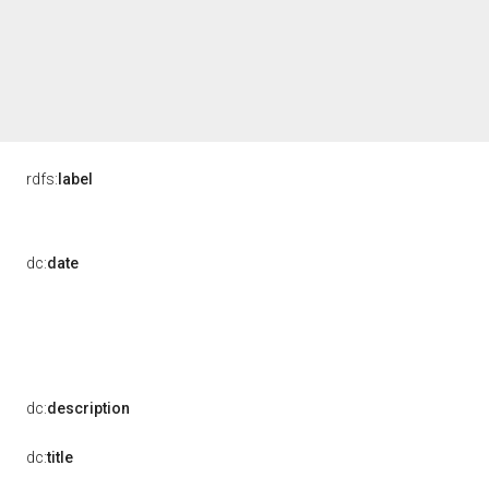
rdfs:
label
dc:
date
dc:
description
dc:
title