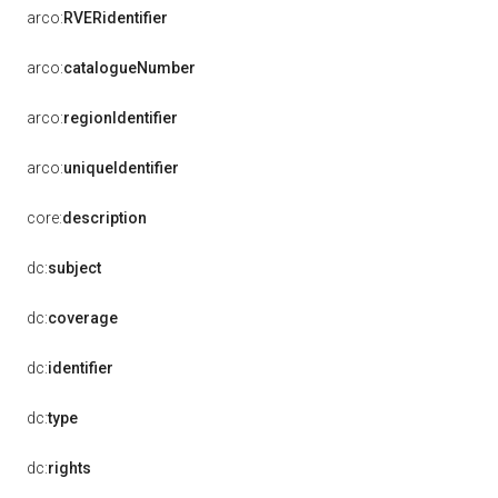
arco:
RVERidentifier
arco:
catalogueNumber
arco:
regionIdentifier
arco:
uniqueIdentifier
core:
description
dc:
subject
dc:
coverage
dc:
identifier
dc:
type
dc:
rights