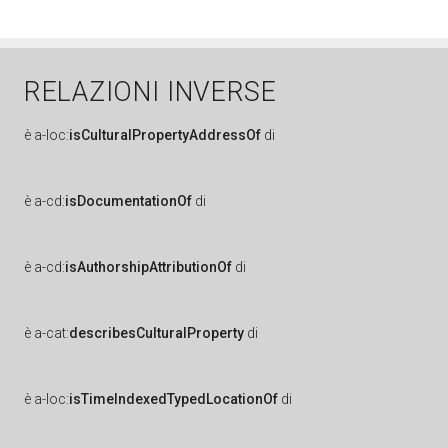
RELAZIONI INVERSE
è
a-loc:
isCulturalPropertyAddressOf
di
è
a-cd:
isDocumentationOf
di
è
a-cd:
isAuthorshipAttributionOf
di
è
a-cat:
describesCulturalProperty
di
è
a-loc:
isTimeIndexedTypedLocationOf
di