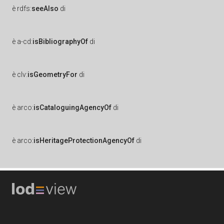
è
rdfs:
seeAlso
di
è
a-cd:
isBibliographyOf
di
è
clv:
isGeometryFor
di
è
arco:
isCataloguingAgencyOf
di
è
arco:
isHeritageProtectionAgencyOf
di