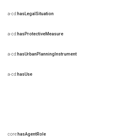
a-cd:
hasLegalSituation
a-cd:
hasProtectiveMeasure
a-cd:
hasUrbanPlanningInstrument
a-cd:
hasUse
core:
hasAgentRole