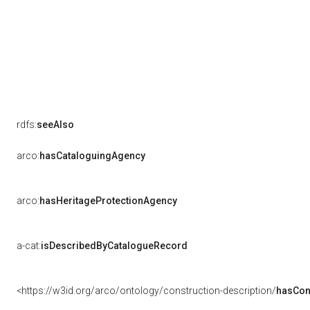
rdfs:
seeAlso
arco:
hasCataloguingAgency
arco:
hasHeritageProtectionAgency
a-cat:
isDescribedByCatalogueRecord
<https://w3id.org/arco/ontology/construction-description/
hasCon