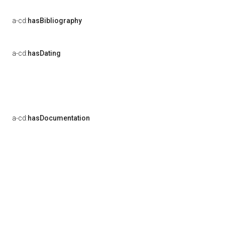
a-cd:
hasBibliography
a-cd:
hasDating
a-cd:
hasDocumentation