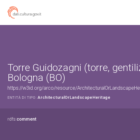
Torre Guidozagni (torre, gentiliz
Bologna (BO)
https://w3id.org/arco/resource/ArchitecturalOrLandscapeH
ArchitecturalOrLandscapeHeritage
ENTITÀ DI TIPO:
rdfs:
comment