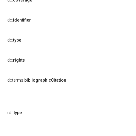
dc:
coverage
dc:
identifier
dc:
type
dc:
rights
dcterms:
bibliographicCitation
rdf:
type