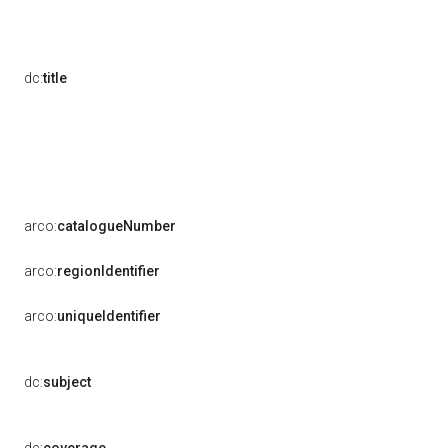
dc:
title
arco:
catalogueNumber
arco:
regionIdentifier
arco:
uniqueIdentifier
dc:
subject