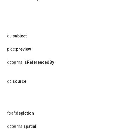
dc:
subject
pico:
preview
dcterms:
isReferencedBy
dc:
source
foaf:
depiction
dcterms:
spatial