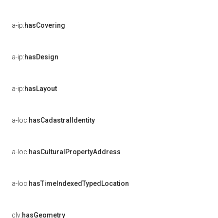
a-ip:
hasCovering
a-ip:
hasDesign
a-ip:
hasLayout
a-loc:
hasCadastralIdentity
a-loc:
hasCulturalPropertyAddress
a-loc:
hasTimeIndexedTypedLocation
clv:
hasGeometry