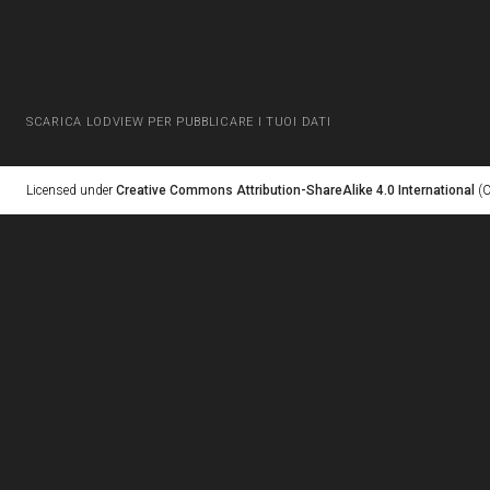
SCARICA LODVIEW PER PUBBLICARE I TUOI DATI
Licensed under
Creative Commons Attribution-ShareAlike 4.0 International
(C