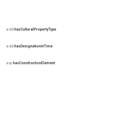
a-dd:
hasCulturalPropertyType
a-dd:
hasDesignationInTime
a-ip:
hasConstructionElement