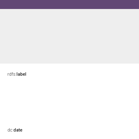
rdfs:
label
dc:
date