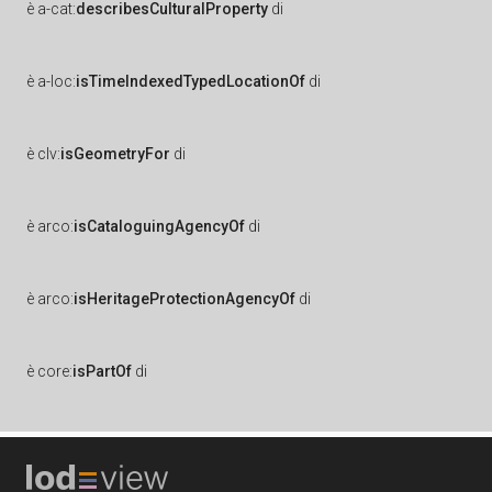
è
a-cat:
describesCulturalProperty
di
è
a-loc:
isTimeIndexedTypedLocationOf
di
è
clv:
isGeometryFor
di
è
arco:
isCataloguingAgencyOf
di
è
arco:
isHeritageProtectionAgencyOf
di
è
core:
isPartOf
di