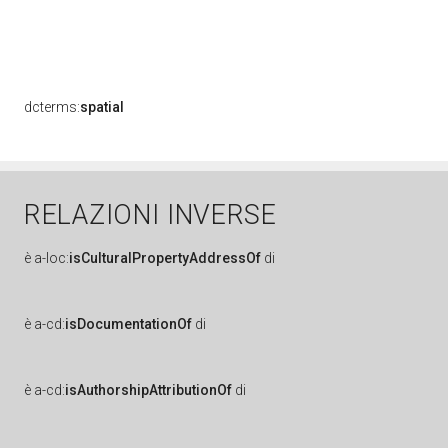
dcterms:
spatial
RELAZIONI INVERSE
è
a-loc:
isCulturalPropertyAddressOf
di
è
a-cd:
isDocumentationOf
di
è
a-cd:
isAuthorshipAttributionOf
di