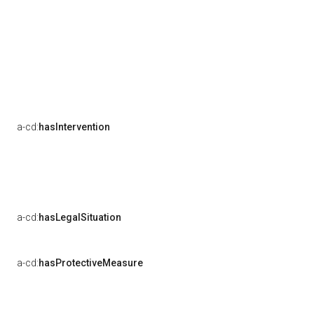
a-cd:
hasIntervention
a-cd:
hasLegalSituation
a-cd:
hasProtectiveMeasure