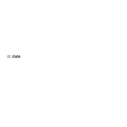
dc:
date