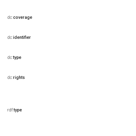
dc:
coverage
dc:
identifier
dc:
type
dc:
rights
rdf:
type