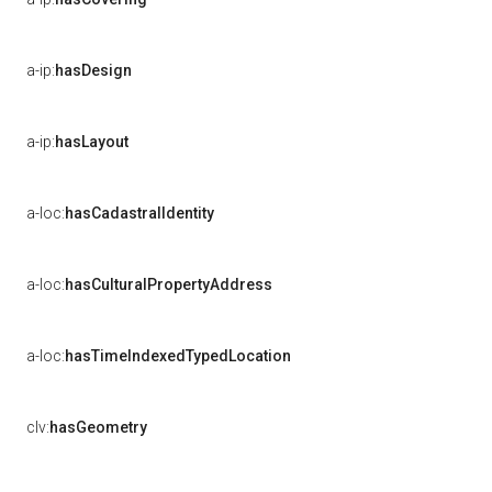
a-ip:
hasDesign
a-ip:
hasLayout
a-loc:
hasCadastralIdentity
a-loc:
hasCulturalPropertyAddress
a-loc:
hasTimeIndexedTypedLocation
clv:
hasGeometry