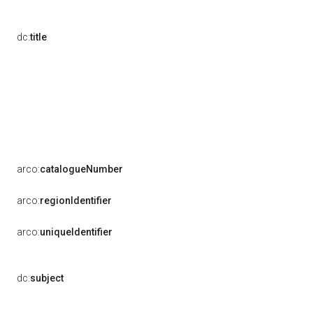
dc:
title
arco:
catalogueNumber
arco:
regionIdentifier
arco:
uniqueIdentifier
dc:
subject