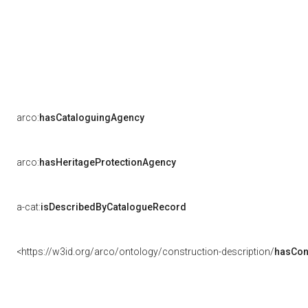
arco:
hasCataloguingAgency
arco:
hasHeritageProtectionAgency
a-cat:
isDescribedByCatalogueRecord
<https://w3id.org/arco/ontology/construction-description/
hasCon