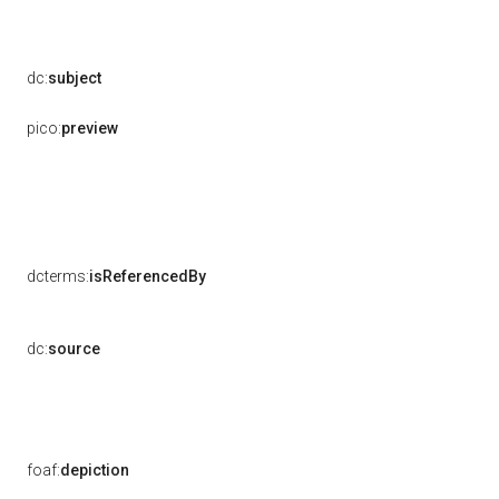
dc:
subject
pico:
preview
dcterms:
isReferencedBy
dc:
source
foaf:
depiction