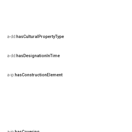
a-dd:
hasCulturalPropertyType
a-dd:
hasDesignationInTime
a-ip:
hasConstructionElement
a-ip:
hasCovering