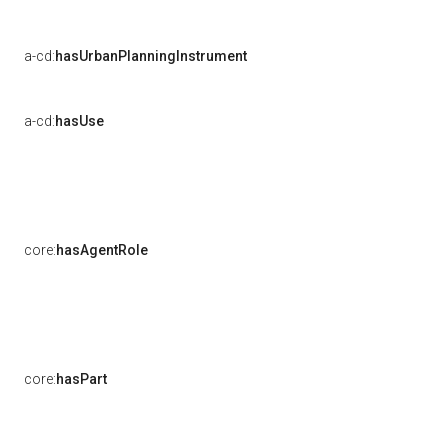
a-cd:
hasUrbanPlanningInstrument
a-cd:
hasUse
core:
hasAgentRole
core:
hasPart