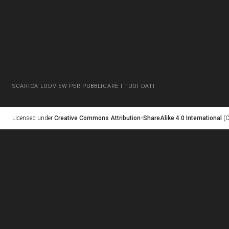
SCARICA LODVIEW PER PUBBLICARE I TUOI DATI
Licensed under
Creative Commons Attribution-ShareAlike 4.0 International
(C