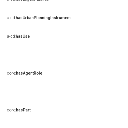
a-cd:
hasUrbanPlanningInstrument
a-cd:
hasUse
core:
hasAgentRole
core:
hasPart