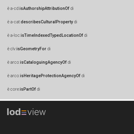
è
a-cd:
isAuthorshipAttributionOf
di
è
a-cat:
describesCulturalProperty
di
è
a-loc:
isTimeIndexedTypedLocationOf
di
è
clv:
isGeometryFor
di
è
arco:
isCataloguingAgencyOf
di
è
arco:
isHeritageProtectionAgencyOf
di
è
core:
isPartOf
di