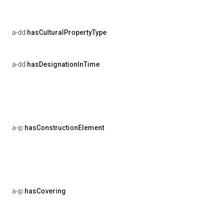
a-dd:
hasCulturalPropertyType
a-dd:
hasDesignationInTime
a-ip:
hasConstructionElement
a-ip:
hasCovering