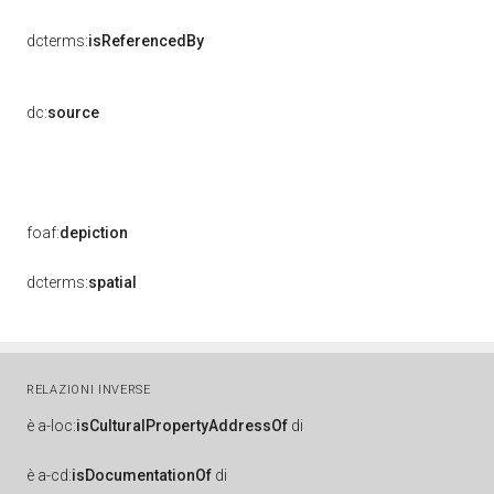
dcterms:
isReferencedBy
dc:
source
foaf:
depiction
dcterms:
spatial
RELAZIONI INVERSE
è
a-loc:
isCulturalPropertyAddressOf
di
è
a-cd:
isDocumentationOf
di