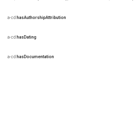
a-cd:
hasAuthorshipAttribution
a-cd:
hasDating
a-cd:
hasDocumentation