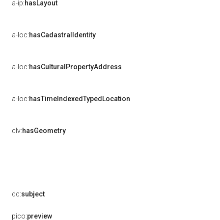
a-ip:
hasLayout
a-loc:
hasCadastralIdentity
a-loc:
hasCulturalPropertyAddress
a-loc:
hasTimeIndexedTypedLocation
clv:
hasGeometry
dc:
subject
pico:
preview