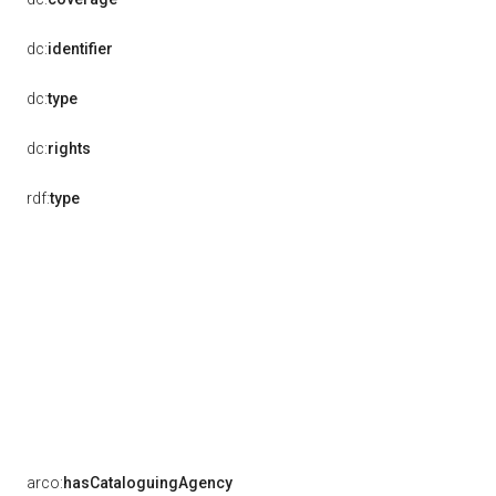
dc:
identifier
dc:
type
dc:
rights
rdf:
type
arco:
hasCataloguingAgency