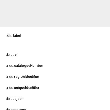
rdfs:
label
dc:
title
arco:
catalogueNumber
arco:
regionIdentifier
arco:
uniqueIdentifier
dc:
subject
dc:
coverage