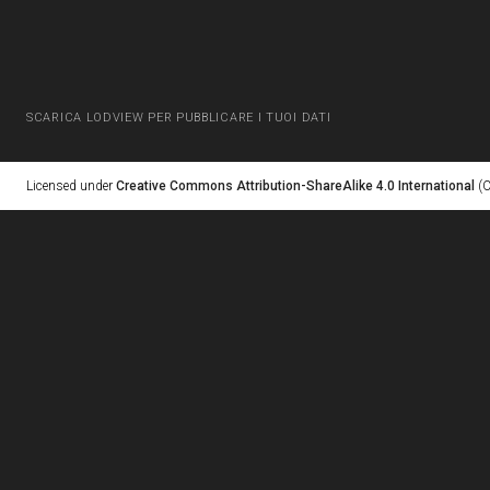
SCARICA LODVIEW PER PUBBLICARE I TUOI DATI
Licensed under
Creative Commons Attribution-ShareAlike 4.0 International
(C