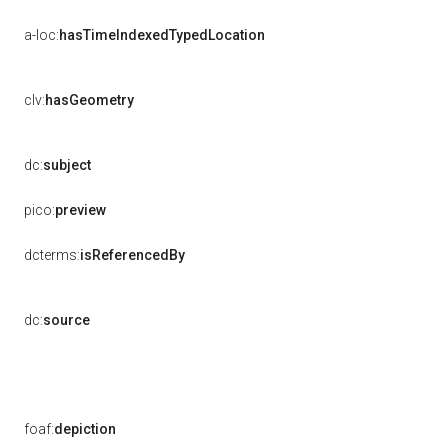
a-loc:
hasTimeIndexedTypedLocation
clv:
hasGeometry
dc:
subject
pico:
preview
dcterms:
isReferencedBy
dc:
source
foaf:
depiction