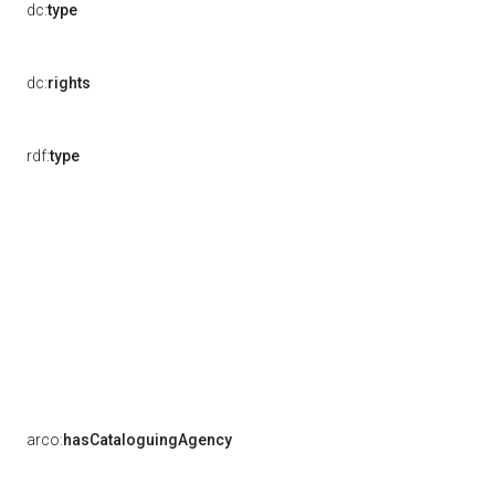
dc:
type
dc:
rights
rdf:
type
arco:
hasCataloguingAgency