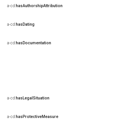
a-cd:
hasAuthorshipAttribution
a-cd:
hasDating
a-cd:
hasDocumentation
a-cd:
hasLegalSituation
a-cd:
hasProtectiveMeasure