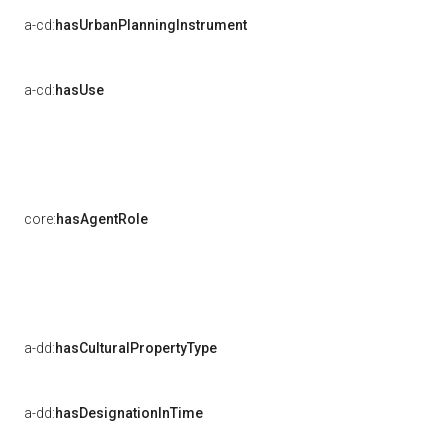
a-cd:
hasUrbanPlanningInstrument
a-cd:
hasUse
core:
hasAgentRole
a-dd:
hasCulturalPropertyType
a-dd:
hasDesignationInTime