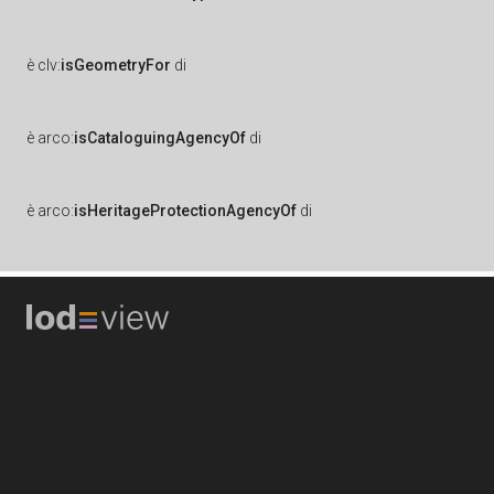
è
clv:
isGeometryFor
di
è
arco:
isCataloguingAgencyOf
di
è
arco:
isHeritageProtectionAgencyOf
di