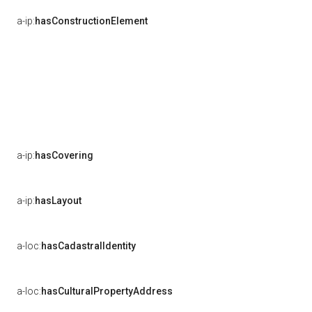
a-ip:
hasConstructionElement
a-ip:
hasCovering
a-ip:
hasLayout
a-loc:
hasCadastralIdentity
a-loc:
hasCulturalPropertyAddress