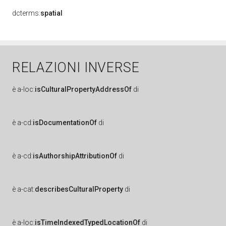
dcterms:
spatial
RELAZIONI INVERSE
è
a-loc:
isCulturalPropertyAddressOf
di
è
a-cd:
isDocumentationOf
di
è
a-cd:
isAuthorshipAttributionOf
di
è
a-cat:
describesCulturalProperty
di
è
a-loc:
isTimeIndexedTypedLocationOf
di