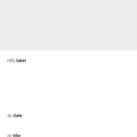
rdfs:
label
dc:
date
dc:
title