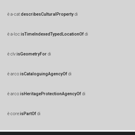
è
a-cat:
describesCulturalProperty
di
è
a-loc:
isTimeIndexedTypedLocationOf
di
è
clv:
isGeometryFor
di
è
arco:
isCataloguingAgencyOf
di
è
arco:
isHeritageProtectionAgencyOf
di
è
core:
isPartOf
di