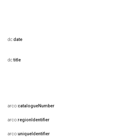
dc:
date
dc:
title
arco:
catalogueNumber
arco:
regionIdentifier
arco:
uniqueIdentifier