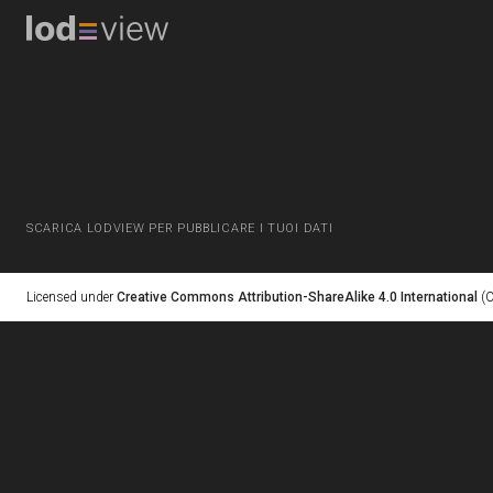
SCARICA LODVIEW PER PUBBLICARE I TUOI DATI
Licensed under
Creative Commons Attribution-ShareAlike 4.0 International
(C