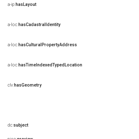
a-ip:
hasLayout
a-loc:
hasCadastralIdentity
a-loc:
hasCulturalPropertyAddress
a-loc:
hasTimeIndexedTypedLocation
clv:
hasGeometry
dc:
subject