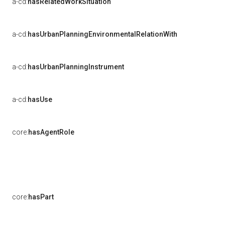
a-cd:
hasRelatedWorkSituation
a-cd:
hasUrbanPlanningEnvironmentalRelationWith
a-cd:
hasUrbanPlanningInstrument
a-cd:
hasUse
core:
hasAgentRole
core:
hasPart