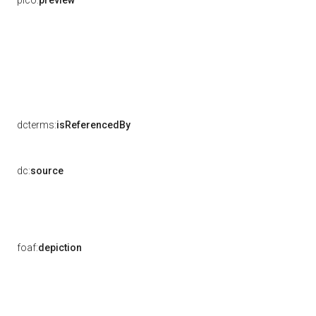
pico:
preview
dcterms:
isReferencedBy
dc:
source
foaf:
depiction