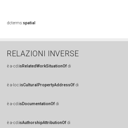
dcterms:
spatial
RELAZIONI INVERSE
è
a-cd:
isRelatedWorkSituationOf
di
è
a-loc:
isCulturalPropertyAddressOf
di
è
a-cd:
isDocumentationOf
di
è
a-cd:
isAuthorshipAttributionOf
di