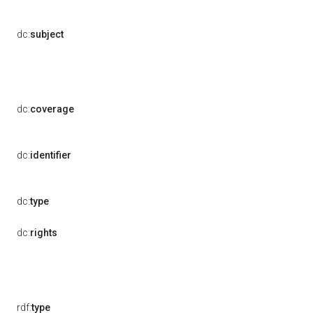
dc:
subject
dc:
coverage
dc:
identifier
dc:
type
dc:
rights
rdf:
type