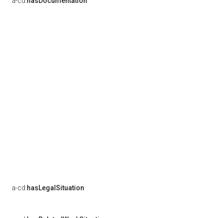
a-cd:
hasDocumentation
a-cd:
hasLegalSituation