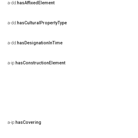
a-dd:
hasAffixedElement
a-dd:
hasCulturalPropertyType
a-dd:
hasDesignationInTime
a-ip:
hasConstructionElement
a-ip:
hasCovering