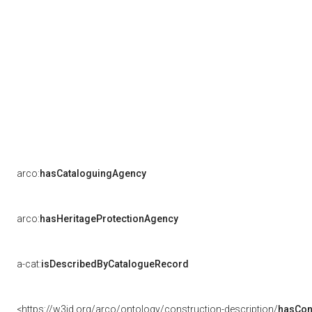
arco:
hasCataloguingAgency
arco:
hasHeritageProtectionAgency
a-cat:
isDescribedByCatalogueRecord
<https://w3id.org/arco/ontology/construction-description/
hasCon