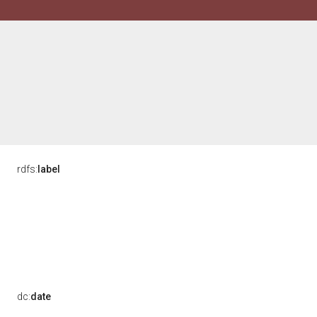
rdfs:
label
dc:
date