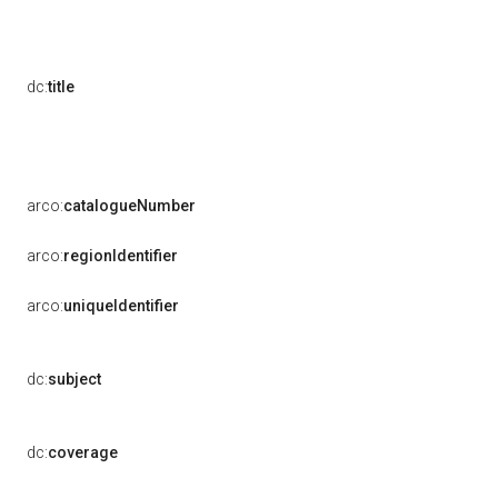
dc:
title
arco:
catalogueNumber
arco:
regionIdentifier
arco:
uniqueIdentifier
dc:
subject
dc:
coverage