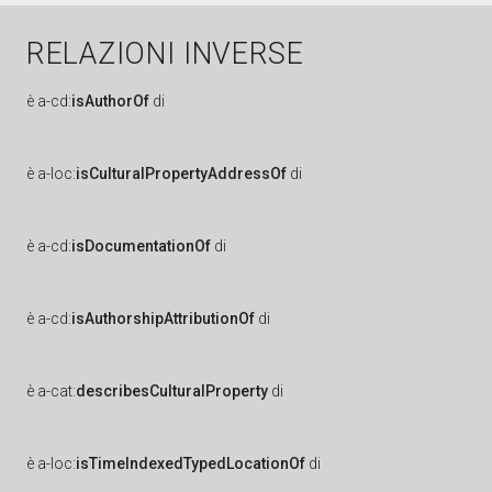
RELAZIONI INVERSE
è
a-cd:
isAuthorOf
di
è
a-loc:
isCulturalPropertyAddressOf
di
è
a-cd:
isDocumentationOf
di
è
a-cd:
isAuthorshipAttributionOf
di
è
a-cat:
describesCulturalProperty
di
è
a-loc:
isTimeIndexedTypedLocationOf
di