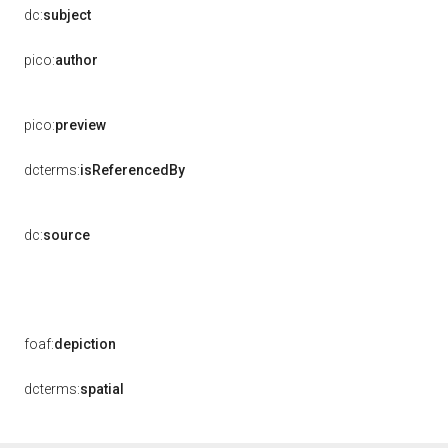
dc:
subject
pico:
author
pico:
preview
dcterms:
isReferencedBy
dc:
source
foaf:
depiction
dcterms:
spatial