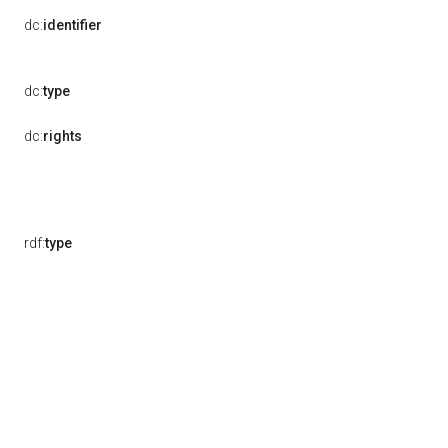
dc:
identifier
dc:
type
dc:
rights
rdf:
type