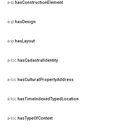
a-ip:
hasConstructionElement
a-ip:
hasDesign
a-ip:
hasLayout
a-loc:
hasCadastralIdentity
a-loc:
hasCulturalPropertyAddress
a-loc:
hasTimeIndexedTypedLocation
a-loc:
hasTypeOfContext