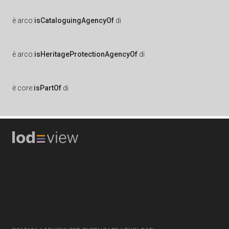
è
arco:
isCataloguingAgencyOf
di
è
arco:
isHeritageProtectionAgencyOf
di
è
core:
isPartOf
di