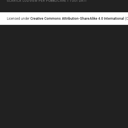
SCARICA LODVIEW PER PUBBLICARE I TUOI DATI
Licensed under
Creative Commons Attribution-ShareAlike 4.0 International
(C