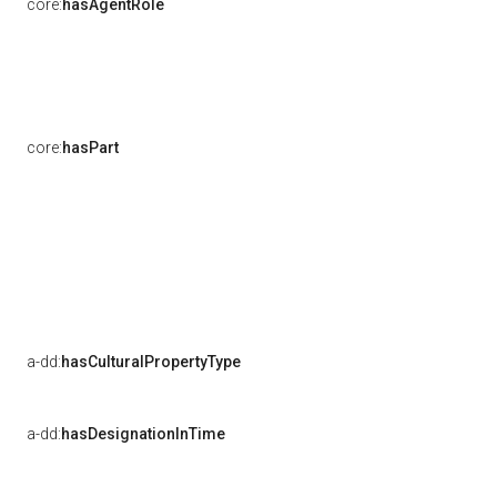
core:
hasAgentRole
core:
hasPart
a-dd:
hasCulturalPropertyType
a-dd:
hasDesignationInTime