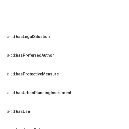
a-cd:
hasLegalSituation
a-cd:
hasPreferredAuthor
a-cd:
hasProtectiveMeasure
a-cd:
hasUrbanPlanningInstrument
a-cd:
hasUse