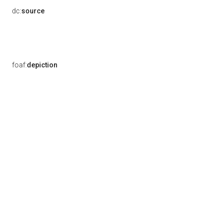
dc:
source
foaf:
depiction