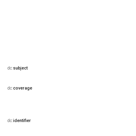
dc:
subject
dc:
coverage
dc:
identifier