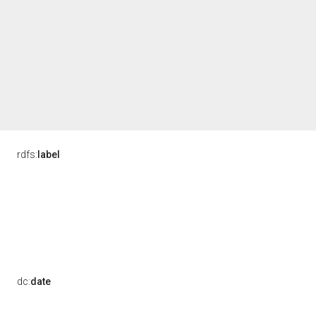
rdfs:
label
dc:
date