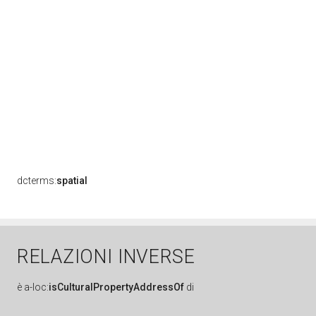
dcterms:
spatial
RELAZIONI INVERSE
è
a-loc:
isCulturalPropertyAddressOf
di