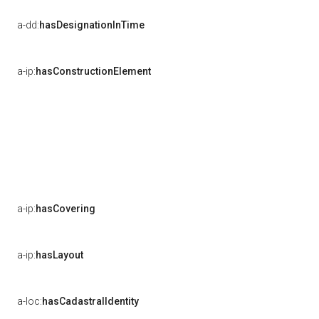
a-dd:
hasDesignationInTime
a-ip:
hasConstructionElement
a-ip:
hasCovering
a-ip:
hasLayout
a-loc:
hasCadastralIdentity