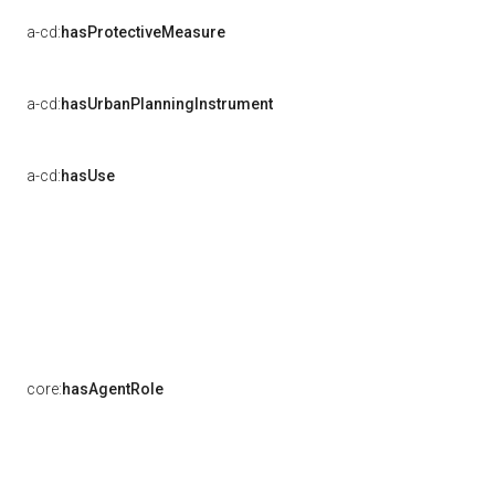
a-cd:
hasProtectiveMeasure
a-cd:
hasUrbanPlanningInstrument
a-cd:
hasUse
core:
hasAgentRole