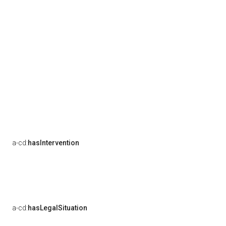
a-cd:
hasIntervention
a-cd:
hasLegalSituation