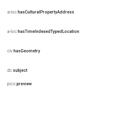
a-loc:
hasCulturalPropertyAddress
a-loc:
hasTimeIndexedTypedLocation
clv:
hasGeometry
dc:
subject
pico:
preview