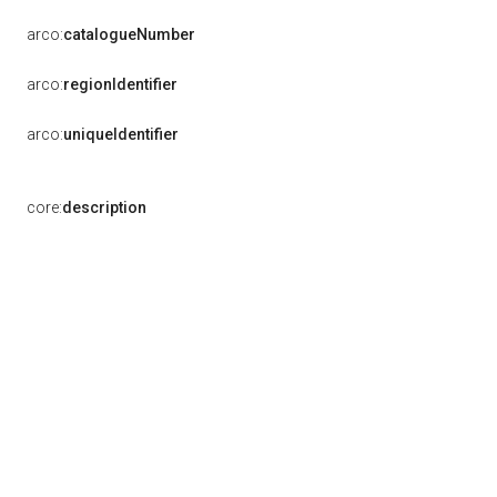
arco:
catalogueNumber
arco:
regionIdentifier
arco:
uniqueIdentifier
core:
description