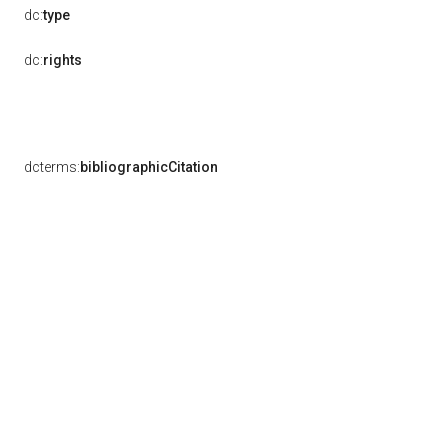
dc:
type
dc:
rights
dcterms:
bibliographicCitation