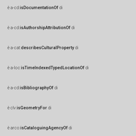
è
a-cd:
isDocumentationOf
di
è
a-cd:
isAuthorshipAttributionOf
di
è
a-cat:
describesCulturalProperty
di
è
a-loc:
isTimeIndexedTypedLocationOf
di
è
a-cd:
isBibliographyOf
di
è
clv:
isGeometryFor
di
è
arco:
isCataloguingAgencyOf
di