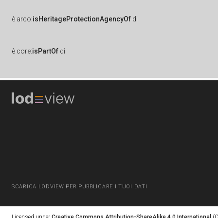
è
arco:
isHeritageProtectionAgencyOf
di
è
core:
isPartOf
di
SCARICA LODVIEW PER PUBBLICARE I TUOI DATI
Licensed under
Creative Commons Attribution-ShareAlike 4.0 International
(C