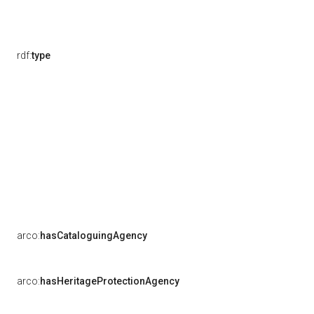
rdf:
type
arco:
hasCataloguingAgency
arco:
hasHeritageProtectionAgency