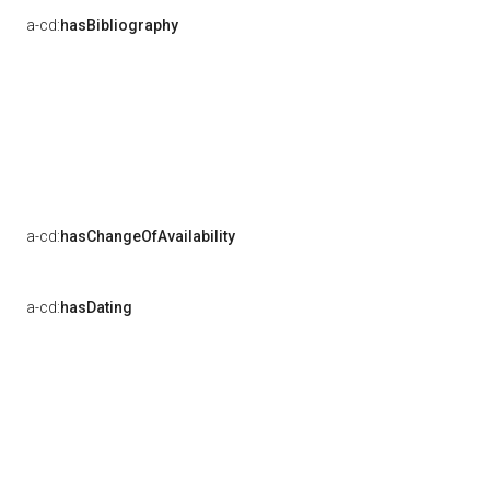
a-cd:
hasBibliography
a-cd:
hasChangeOfAvailability
a-cd:
hasDating