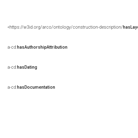
<https://w3id.org/arco/ontology/construction-description/
hasLay
a-cd:
hasAuthorshipAttribution
a-cd:
hasDating
a-cd:
hasDocumentation