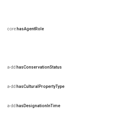
core:
hasAgentRole
a-dd:
hasConservationStatus
a-dd:
hasCulturalPropertyType
a-dd:
hasDesignationInTime