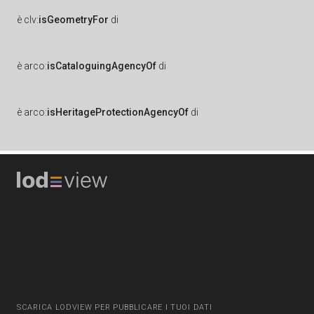
è
clv:
isGeometryFor
di
è
arco:
isCataloguingAgencyOf
di
è
arco:
isHeritageProtectionAgencyOf
di
SCARICA LODVIEW PER PUBBLICARE I TUOI DATI