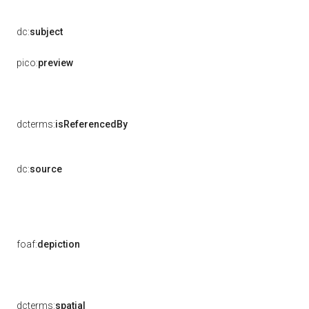
dc:
subject
pico:
preview
dcterms:
isReferencedBy
dc:
source
foaf:
depiction
dcterms:
spatial