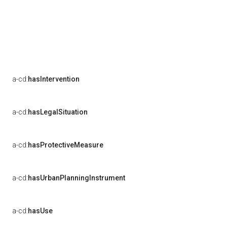
a-cd:
hasIntervention
a-cd:
hasLegalSituation
a-cd:
hasProtectiveMeasure
a-cd:
hasUrbanPlanningInstrument
a-cd:
hasUse