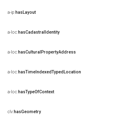
a-ip:
hasLayout
a-loc:
hasCadastralIdentity
a-loc:
hasCulturalPropertyAddress
a-loc:
hasTimeIndexedTypedLocation
a-loc:
hasTypeOfContext
clv:
hasGeometry