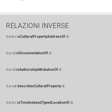
RELAZIONI INVERSE
è
a-loc:
isCulturalPropertyAddressOf
di
è
a-cd:
isDocumentationOf
di
è
a-cd:
isAuthorshipAttributionOf
di
è
a-cat:
describesCulturalProperty
di
è
a-loc:
isTimeIndexedTypedLocationOf
di