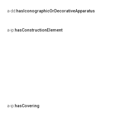
a-dd:
hasIconographicOrDecorativeApparatus
a-ip:
hasConstructionElement
a-ip:
hasCovering