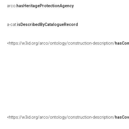
arco:
hasHeritageProtectionAgency
a-cat:
isDescribedByCatalogueRecord
<https://w3id.org/arco/ontology/construction-description/
hasCon
<https://w3id.org/arco/ontology/construction-description/
hasCov