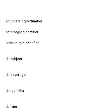
arco:
catalogueNumber
arco:
regionIdentifier
arco:
uniqueIdentifier
dc:
subject
dc:
coverage
dc:
identifier
dc:
type