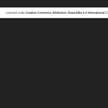
Licensed under
Creative Commons Attribution-ShareAlike 4.0 International
(C