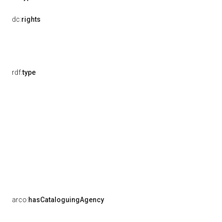
dc:
rights
rdf:
type
arco:
hasCataloguingAgency