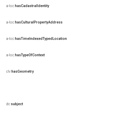
a-loc:
hasCadastralIdentity
a-loc:
hasCulturalPropertyAddress
a-loc:
hasTimeIndexedTypedLocation
a-loc:
hasTypeOfContext
clv:
hasGeometry
dc:
subject