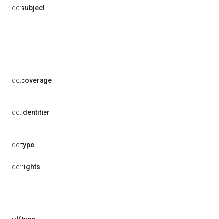
dc:
subject
dc:
coverage
dc:
identifier
dc:
type
dc:
rights