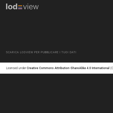
SCARICA LODVIEW PER PUBBLICARE I TUOI DATI
Licensed under
Creative Commons Attribution-ShareAlike 4.0 International
(C