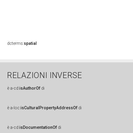
dcterms:
spatial
RELAZIONI INVERSE
è
a-cd:
isAuthorOf
di
è
a-loc:
isCulturalPropertyAddressOf
di
è
a-cd:
isDocumentationOf
di