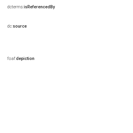
dcterms:
isReferencedBy
dc:
source
foaf:
depiction