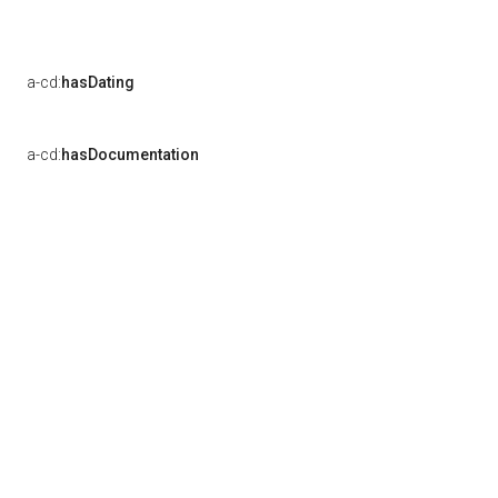
a-cd:
hasDating
a-cd:
hasDocumentation