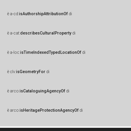
è
a-cd:
isAuthorshipAttributionOf
di
è
a-cat:
describesCulturalProperty
di
è
a-loc:
isTimeIndexedTypedLocationOf
di
è
clv:
isGeometryFor
di
è
arco:
isCataloguingAgencyOf
di
è
arco:
isHeritageProtectionAgencyOf
di