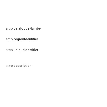
arco:
catalogueNumber
arco:
regionIdentifier
arco:
uniqueIdentifier
core:
description