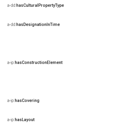
a-dd:
hasCulturalPropertyType
a-dd:
hasDesignationInTime
a-ip:
hasConstructionElement
a-ip:
hasCovering
a-ip:
hasLayout