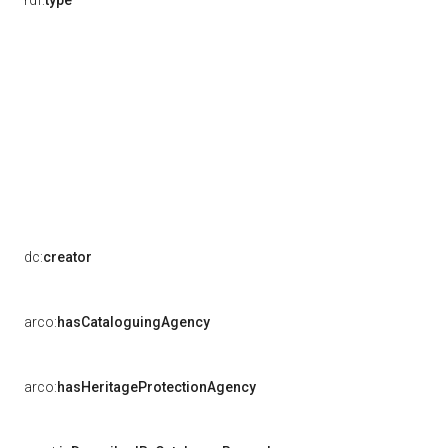
rdf:
type
dc:
creator
arco:
hasCataloguingAgency
arco:
hasHeritageProtectionAgency