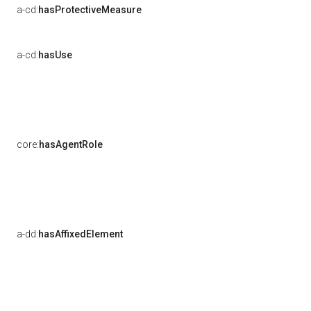
a-cd:
hasProtectiveMeasure
a-cd:
hasUse
core:
hasAgentRole
a-dd:
hasAffixedElement