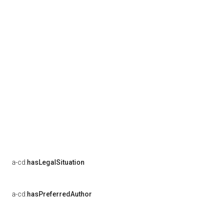
a-cd:
hasLegalSituation
a-cd:
hasPreferredAuthor