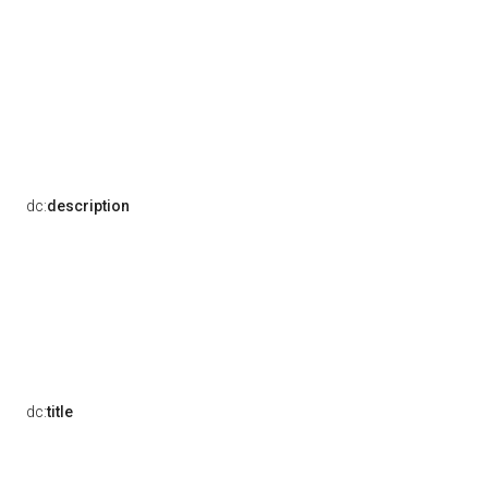
dc:
description
dc:
title