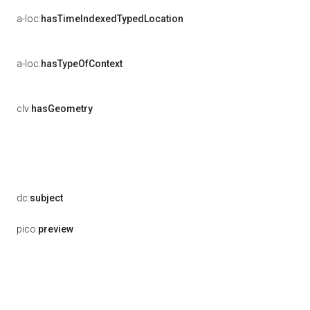
a-loc:
hasTimeIndexedTypedLocation
a-loc:
hasTypeOfContext
clv:
hasGeometry
dc:
subject
pico:
preview