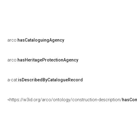
arco:
hasCataloguingAgency
arco:
hasHeritageProtectionAgency
a-cat:
isDescribedByCatalogueRecord
<https://w3id.org/arco/ontology/construction-description/
hasCon