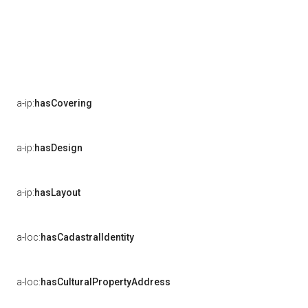
a-ip:
hasCovering
a-ip:
hasDesign
a-ip:
hasLayout
a-loc:
hasCadastralIdentity
a-loc:
hasCulturalPropertyAddress