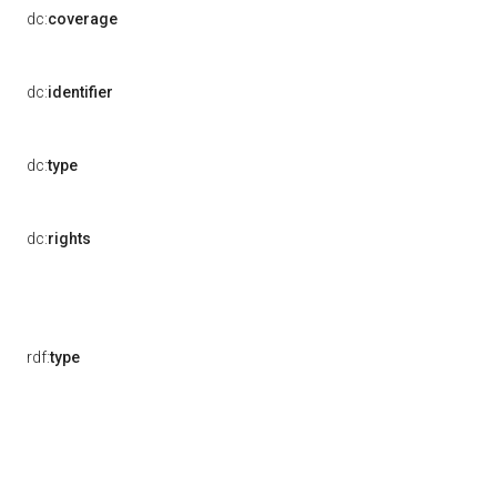
dc:
coverage
dc:
identifier
dc:
type
dc:
rights
rdf:
type