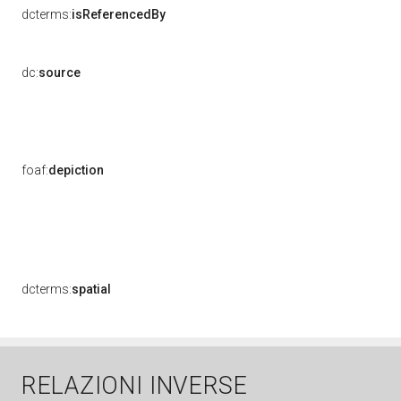
dcterms:
isReferencedBy
dc:
source
foaf:
depiction
dcterms:
spatial
RELAZIONI INVERSE