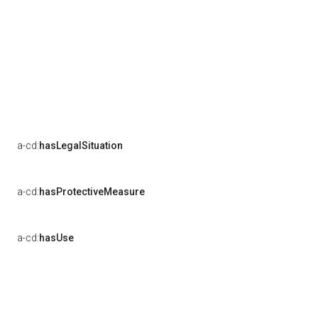
a-cd:
hasLegalSituation
a-cd:
hasProtectiveMeasure
a-cd:
hasUse