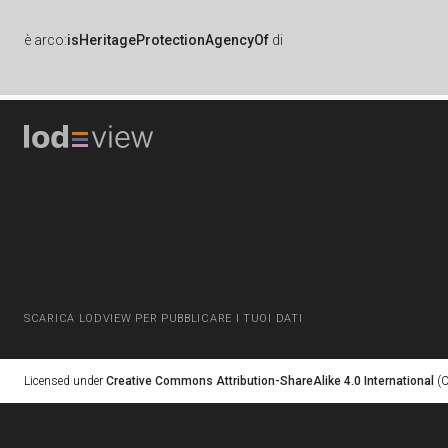
è
arco:
isHeritageProtectionAgencyOf
di
SCARICA LODVIEW PER PUBBLICARE I TUOI DATI
Licensed under
Creative Commons Attribution-ShareAlike 4.0 International
(C