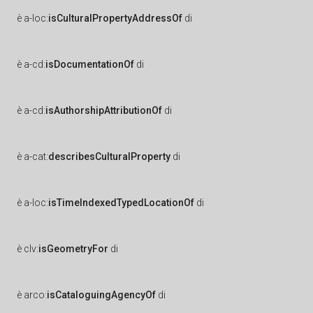
è
a-loc:
isCulturalPropertyAddressOf
di
è
a-cd:
isDocumentationOf
di
è
a-cd:
isAuthorshipAttributionOf
di
è
a-cat:
describesCulturalProperty
di
è
a-loc:
isTimeIndexedTypedLocationOf
di
è
clv:
isGeometryFor
di
è
arco:
isCataloguingAgencyOf
di