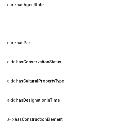
core:
hasAgentRole
core:
hasPart
a-dd:
hasConservationStatus
a-dd:
hasCulturalPropertyType
a-dd:
hasDesignationInTime
a-ip:
hasConstructionElement