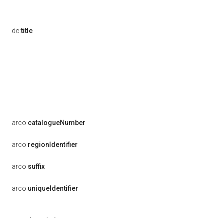
dc:
title
arco:
catalogueNumber
arco:
regionIdentifier
arco:
suffix
arco:
uniqueIdentifier