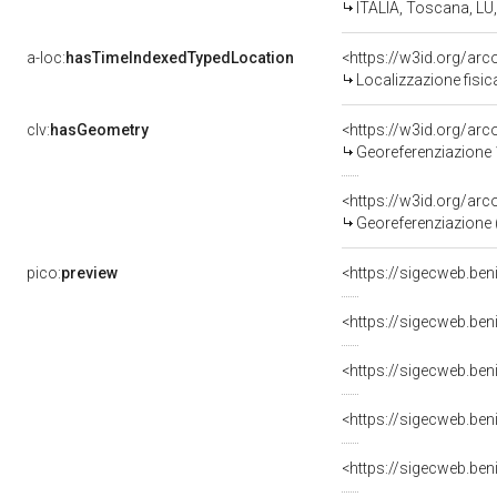
ITALIA, Toscana, LU, 
a-loc:
hasTimeIndexedTypedLocation
<https://w3id.org/a
Localizzazione fisi
clv:
hasGeometry
<https://w3id.org/a
Georeferenziazione
<https://w3id.org/a
Georeferenziazione 
pico:
preview