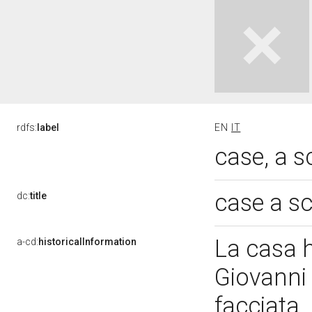
rdfs:
label
EN
IT
case, a s
case a s
dc:
title
La casa h
a-cd:
historicalInformation
Giovanni P
facciata