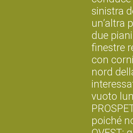
sinistra 
un’altra 
due piani
finestre r
con corni
nord dell
interessa
vuoto lun
PROSPETT
poiché n
OVEST: q