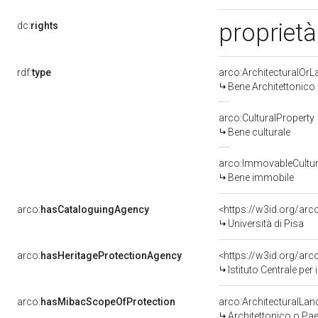
proprietà
dc:
rights
rdf:
type
arco:ArchitecturalOr
Bene Architettonico
arco:CulturalProperty
Bene culturale
arco:ImmovableCultur
Bene immobile
arco:
hasCataloguingAgency
<https://w3id.org/a
Università di Pisa
arco:
hasHeritageProtectionAgency
<https://w3id.org/a
Istituto Centrale pe
arco:
hasMibacScopeOfProtection
arco:ArchitecturalLa
Architettonico o Pa