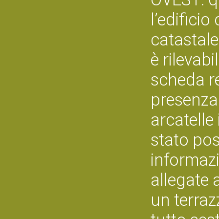
l’edifici
catastal
è rilevab
scheda re
presenza 
arcatelle
stato pos
informazi
allegate 
un terra