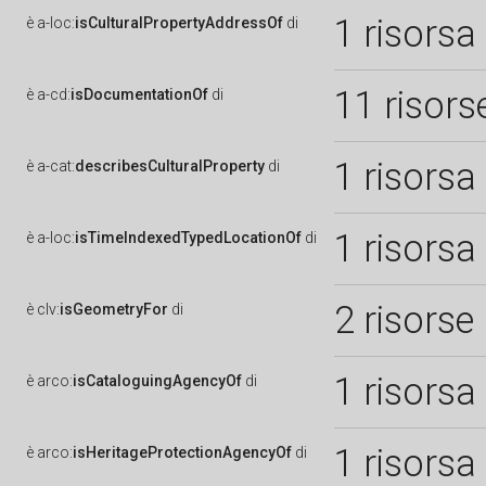
1 risorsa
è
a-loc:
isCulturalPropertyAddressOf
di
11 risors
è
a-cd:
isDocumentationOf
di
1 risorsa
è
a-cat:
describesCulturalProperty
di
1 risorsa
è
a-loc:
isTimeIndexedTypedLocationOf
di
2 risorse
è
clv:
isGeometryFor
di
1 risorsa
è
arco:
isCataloguingAgencyOf
di
1 risorsa
è
arco:
isHeritageProtectionAgencyOf
di