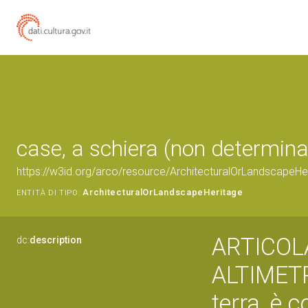
case, a schiera (non determina
https://w3id.org/arco/resource/ArchitecturalOrLandscape
ArchitecturalOrLandscapeHeritage
ENTITÀ DI TIPO:
ARTICOL
dc:
description
ALTIMETRIC
terra, è c