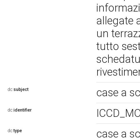
informazi
allegate 
un terra
tutto ses
schedatu
rivestime
case a s
dc:
subject
ICCD_MO
dc:
identifier
case a s
dc:
type