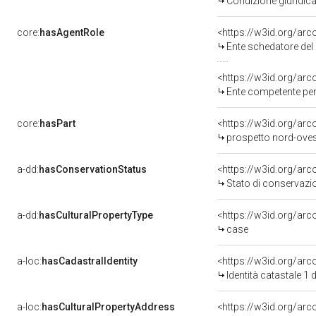
Condizione giuridic
core:
hasAgentRole
<https://w3id.org/a
Ente schedatore del
Ente competente per tut
core:
hasPart
prospetto nord-ove
a-dd:
hasConservationStatus
Stato di conservaz
a-dd:
hasCulturalPropertyType
<https://w3id.org/a
case
a-loc:
hasCadastralIdentity
<https://w3id.org/ar
Identità catastale 
a-loc:
hasCulturalPropertyAddress
<https://w3id.org/a