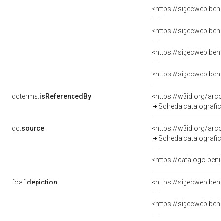
dcterms:
isReferencedBy
<https://w3id.org/a
Scheda catalografi
dc:
source
<https://w3id.org/a
Scheda catalografi
foaf:
depiction