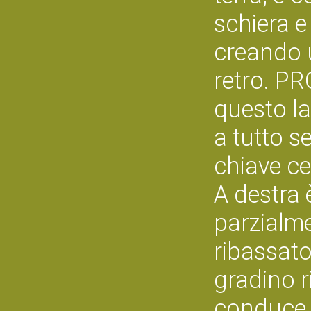
schiera e 
creando 
retro. P
questo la
a tutto s
chiave ce
A destra
parzialm
ribassato
gradino r
conduce n