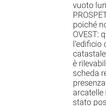
vuoto lun
PROSPETT
poiché n
OVEST: q
l’edifici
catastal
è rilevab
scheda re
presenza 
arcatelle
stato pos