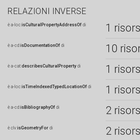
RELAZIONI INVERSE
1 risor
è
a-loc:
isCulturalPropertyAddressOf
di
10 riso
è
a-cd:
isDocumentationOf
di
1 risor
è
a-cat:
describesCulturalProperty
di
1 risor
è
a-loc:
isTimeIndexedTypedLocationOf
di
2 risor
è
a-cd:
isBibliographyOf
di
2 risor
è
clv:
isGeometryFor
di