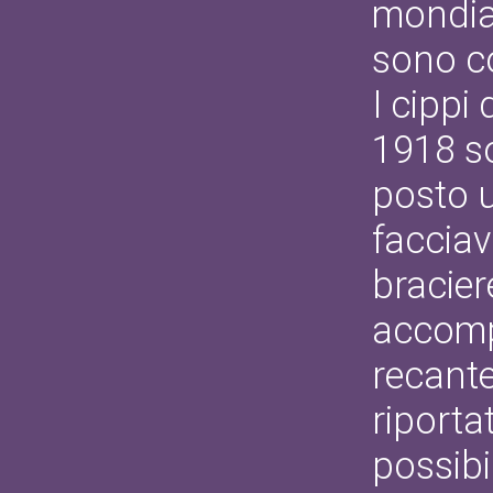
mondial
sono col
I cippi 
1918 so
posto 
facciav
braciere
accomp
recante
riporta
possibi