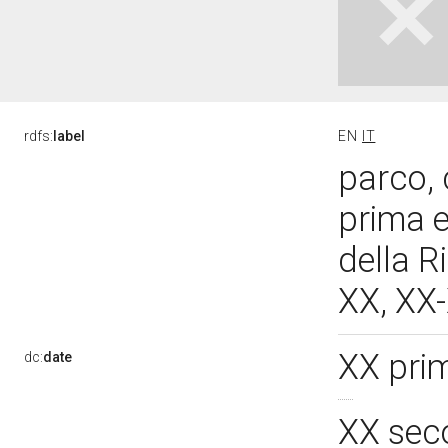
rdfs:
label
EN
IT
parco, 
prima 
della R
XX, XX
XX pri
dc:
date
XX sec