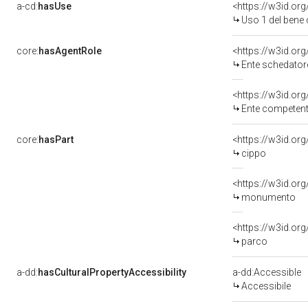
a-cd:
hasUse
<https://w3id.o
Uso 1 del bene
core:
hasAgentRole
<https://w3id.o
Ente schedatore del bene 13ic
Ente competente per tutela del 
core:
hasPart
<https://w3id.or
cippo
monumento
<https://w3id.or
parco
a-dd:
hasCulturalPropertyAccessibility
a-dd:Accessible
Accessibile