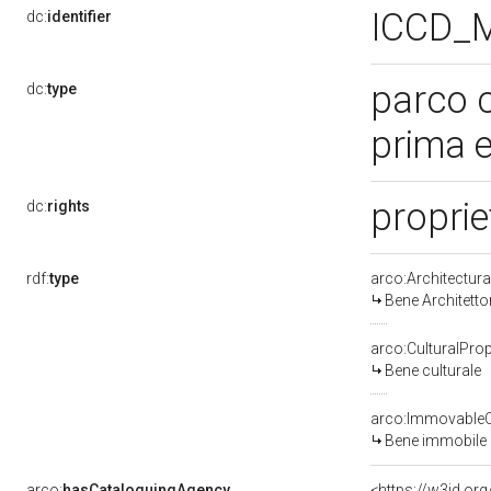
ICCD_
dc:
identifier
parco 
dc:
type
prima 
proprie
dc:
rights
rdf:
type
arco:Architectur
Bene Architett
arco:CulturalProp
Bene culturale
arco:ImmovableCu
Bene immobile
arco:
hasCataloguingAgency
<https://w3id.o