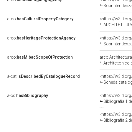
Soprintendenza Arche
arco:
hasCulturalPropertyCategory
<https://w3id.org
ARCHITETTURA 
arco:
hasHeritageProtectionAgency
<https://w3id.o
Soprintendenza Arche
arco:
hasMibacScopeOfProtection
arco:Architectu
Architettonico
a-cat:
isDescribedByCatalogueRecord
<https://w3id.o
Scheda catalo
a-cd:
hasBibliography
<https://w3id.or
Bibliografia 1
<https://w3id.or
Bibliografia 2