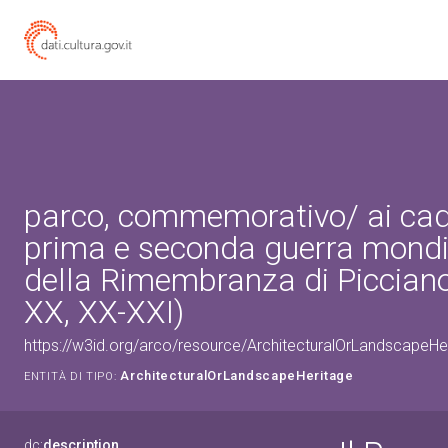
parco, commemorativo/ ai cadu
prima e seconda guerra mondi
della Rimembranza di Picciano
XX, XX-XXI)
https://w3id.org/arco/resource/ArchitecturalOrLandscape
ArchitecturalOrLandscapeHeritage
ENTITÀ DI TIPO:
dc:
description