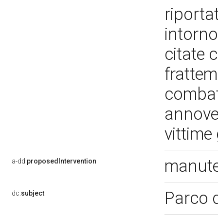
riporta
intorno
citate 
frattem
combat
annover
vittime
manut
a-dd:
proposedIntervention
Parco 
dc:
subject