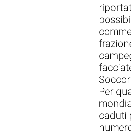
riporta
possibi
commem
frazion
campegg
facciat
Soccors
Per qua
mondial
caduti 
numero 