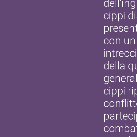
dell’in
cippi di
presen
con un 
intrecc
della q
general
cippi ri
conflit
parteci
combatt