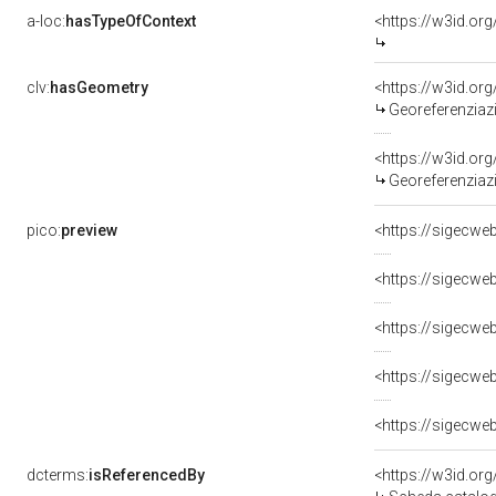
a-loc:
hasTypeOfContext
<https://w3id.or
clv:
hasGeometry
<https://w3id.o
Georeferenziaz
<https://w3id.o
Georeferenziaz
pico:
preview
dcterms:
isReferencedBy
<https://w3id.o