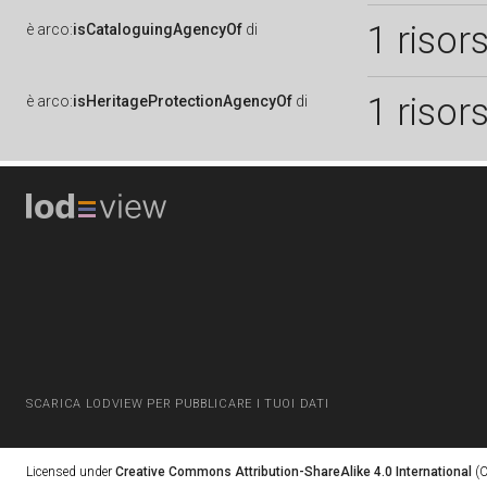
1 risor
è
arco:
isCataloguingAgencyOf
di
1 risor
è
arco:
isHeritageProtectionAgencyOf
di
SCARICA LODVIEW PER PUBBLICARE I TUOI DATI
Licensed under
Creative Commons Attribution-ShareAlike 4.0 International
(C