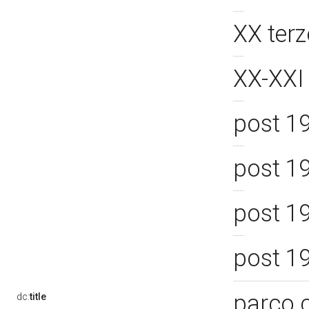
XX ter
XX-XXI
post 1
post 1
post 1
post 1
parco 
dc:
title