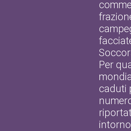
commem
frazion
campegg
facciat
Soccors
Per qua
mondial
caduti 
numero 
riporta
intorno