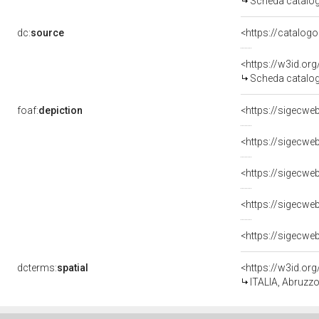
Scheda catalo
dc:
source
<https://w3id.o
Scheda catalo
foaf:
depiction
dcterms:
spatial
<https://w3id.o
ITALIA, Abruzzo,