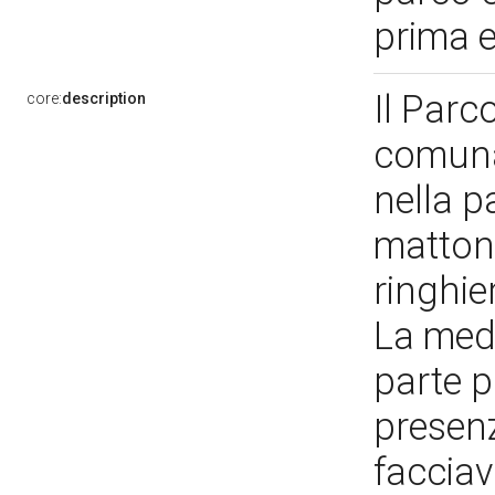
prima 
Il Parco
core:
description
comunal
nella p
mattoni
ringhie
La mede
parte p
presenz
facciav