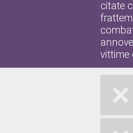
citate 
frattem
combat
annover
vittime