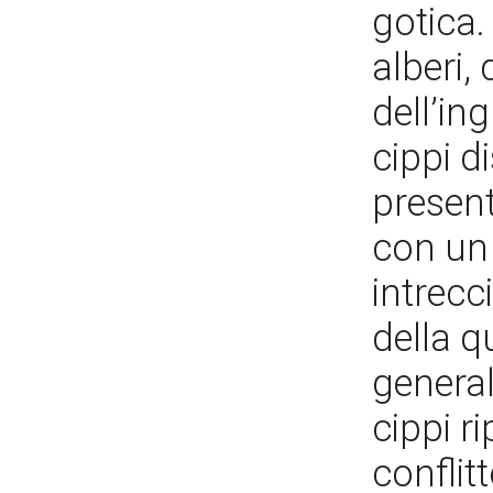
gotica.
alberi,
dell’in
cippi di
presen
con un 
intrecc
della q
general
cippi ri
conflit