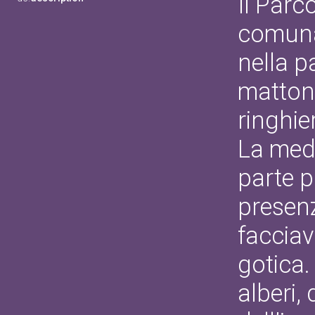
Il Parco
comunal
nella p
mattoni
ringhie
La mede
parte p
presenz
facciav
gotica.
alberi,