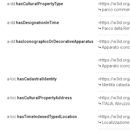
a-dd:
hasCulturalPropertyType
<https://w3id.o
parco commemor
a-dd:
hasDesignationInTime
Parco della Ri
a-dd:
hasIconographicOrDecorativeApparatus
Apparato icono
Apparato icono
a-loc:
hasCadastralIdentity
<https://w3id.or
Identità catas
a-loc:
hasCulturalPropertyAddress
<https://w3id.o
ITALIA, Abruzzo,
a-loc:
hasTimeIndexedTypedLocation
Localizzazione