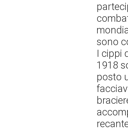
parteci
combatt
mondial
sono col
I cippi 
1918 so
posto 
facciav
braciere
accomp
recante