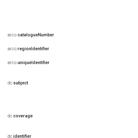
arco:
catalogueNumber
arco:
regionIdentifier
arco:
uniqueIdentifier
dc:
subject
dc:
coverage
dc:
identifier