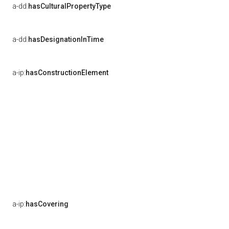
a-dd:
hasCulturalPropertyType
a-dd:
hasDesignationInTime
a-ip:
hasConstructionElement
a-ip:
hasCovering