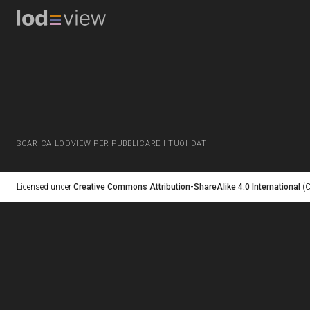
SCARICA LODVIEW PER PUBBLICARE I TUOI DATI
Licensed under
Creative Commons Attribution-ShareAlike 4.0 International
(C