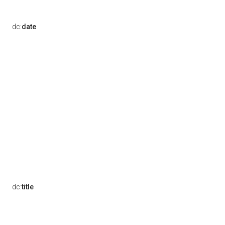
dc:
date
dc:
title