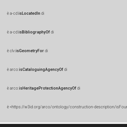
è
a-cd:
isLocatedIn
di
è
a-cd:
isBibliographyOf
di
è
clv:
isGeometryFor
di
è
arco:
isCataloguingAgencyOf
di
è
arco:
isHeritageProtectionAgencyOf
di
è
<https://w3id.org/arco/ontology/construction-description/isFou