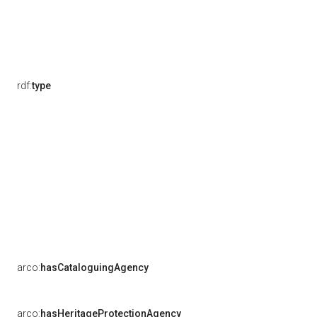
rdf:
type
arco:
hasCataloguingAgency
arco:
hasHeritageProtectionAgency