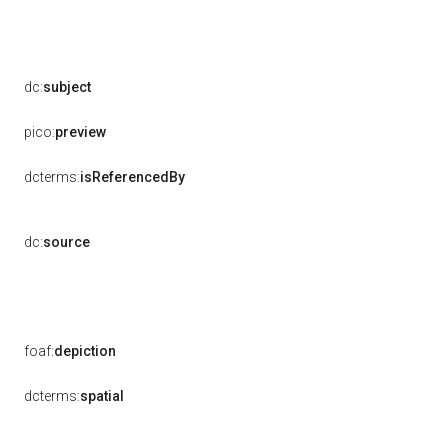
dc:
subject
pico:
preview
dcterms:
isReferencedBy
dc:
source
foaf:
depiction
dcterms:
spatial