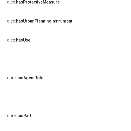
a-cd:
hasProtectiveMeasure
a-cd:
hasUrbanPlanningInstrument
a-cd:
hasUse
core:
hasAgentRole
core:
hasPart