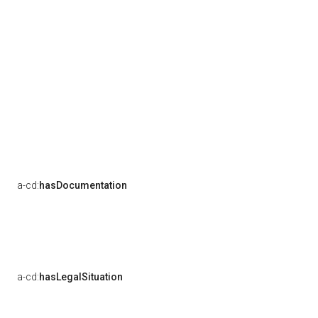
a-cd:
hasDocumentation
a-cd:
hasLegalSituation