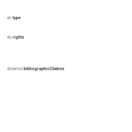
dc:
type
dc:
rights
dcterms:
bibliographicCitation