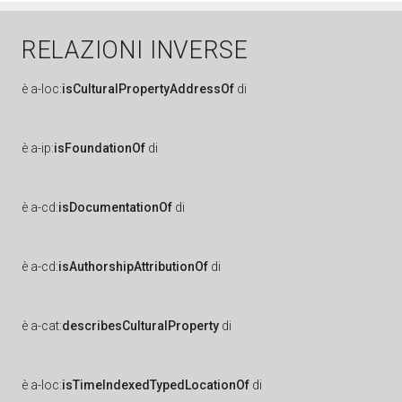
RELAZIONI INVERSE
è
a-loc:
isCulturalPropertyAddressOf
di
è
a-ip:
isFoundationOf
di
è
a-cd:
isDocumentationOf
di
è
a-cd:
isAuthorshipAttributionOf
di
è
a-cat:
describesCulturalProperty
di
è
a-loc:
isTimeIndexedTypedLocationOf
di