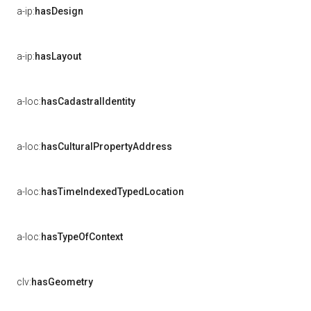
a-ip:
hasDesign
a-ip:
hasLayout
a-loc:
hasCadastralIdentity
a-loc:
hasCulturalPropertyAddress
a-loc:
hasTimeIndexedTypedLocation
a-loc:
hasTypeOfContext
clv:
hasGeometry