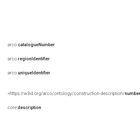
arco:
catalogueNumber
arco:
regionIdentifier
arco:
uniqueIdentifier
<https://w3id.org/arco/ontology/construction-description/
number
core:
description