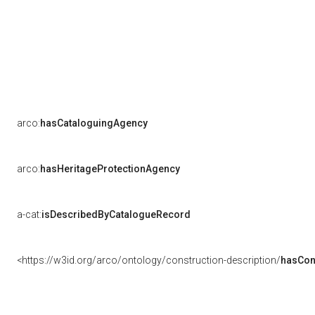
arco:
hasCataloguingAgency
arco:
hasHeritageProtectionAgency
a-cat:
isDescribedByCatalogueRecord
<https://w3id.org/arco/ontology/construction-description/
hasCon