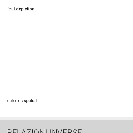
foaf:
depiction
dcterms:
spatial
RELAZIONI INVERSE