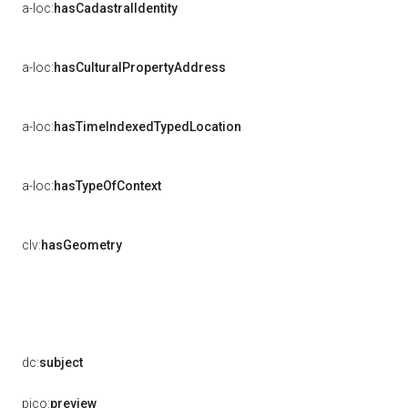
a-loc:
hasCadastralIdentity
a-loc:
hasCulturalPropertyAddress
a-loc:
hasTimeIndexedTypedLocation
a-loc:
hasTypeOfContext
clv:
hasGeometry
dc:
subject
pico:
preview