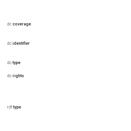
dc:
coverage
dc:
identifier
dc:
type
dc:
rights
rdf:
type