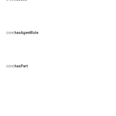
core:
hasAgentRole
core:
hasPart