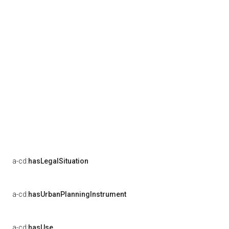
a-cd:
hasLegalSituation
a-cd:
hasUrbanPlanningInstrument
a-cd:
hasUse