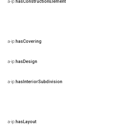
a-ip:
hasConstructionElement
a-ip:
hasCovering
a-ip:
hasDesign
a-ip:
hasInteriorSubdivision
a-ip:
hasLayout