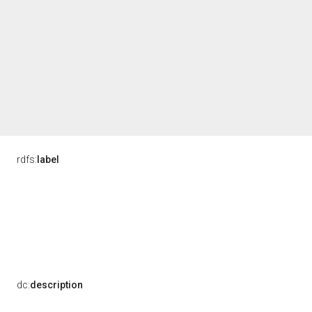
rdfs:
label
dc:
description