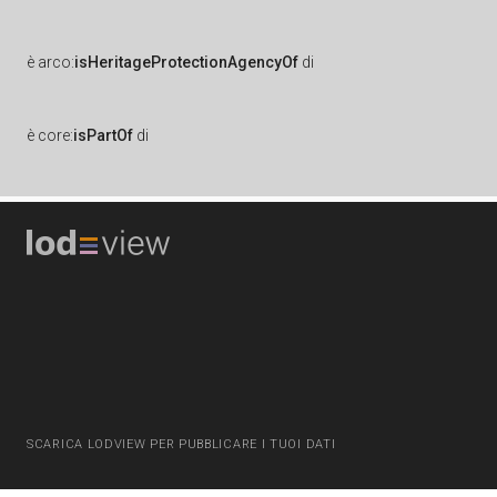
è
arco:
isHeritageProtectionAgencyOf
di
è
core:
isPartOf
di
SCARICA LODVIEW PER PUBBLICARE I TUOI DATI