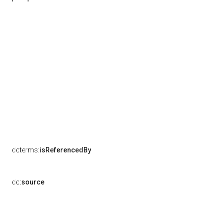
dcterms:
isReferencedBy
dc:
source