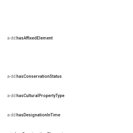
a-dd:
hasAffixedElement
a-dd:
hasConservationStatus
a-dd:
hasCulturalPropertyType
a-dd:
hasDesignationInTime