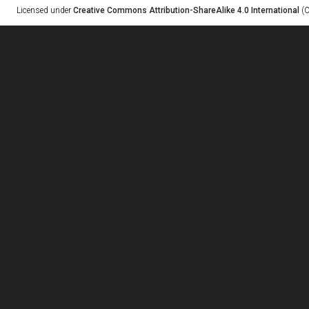
Licensed under
Creative Commons Attribution-ShareAlike 4.0 International
(C