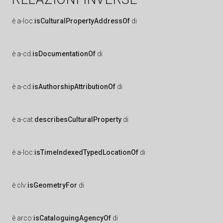
è
a-loc:
isCulturalPropertyAddressOf
di
è
a-cd:
isDocumentationOf
di
è
a-cd:
isAuthorshipAttributionOf
di
è
a-cat:
describesCulturalProperty
di
è
a-loc:
isTimeIndexedTypedLocationOf
di
è
clv:
isGeometryFor
di
è
arco:
isCataloguingAgencyOf
di