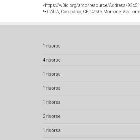
<https://w3id.org/arco/resource/Address/93
ITALIA, Campania, CE, Castel Morrone, Via Torr
1 risorsa
4 risorse
1 risorsa
1 risorsa
1 risorsa
2 risorse
1 risorsa