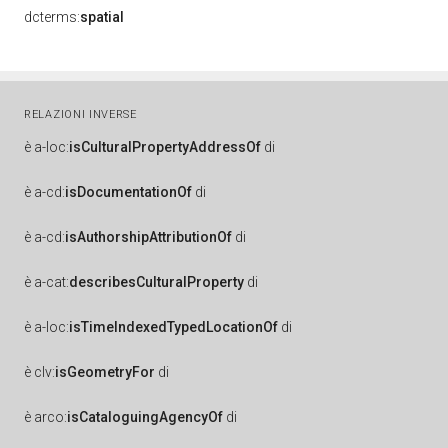
dcterms:
spatial
RELAZIONI INVERSE
è
a-loc:
isCulturalPropertyAddressOf
di
è
a-cd:
isDocumentationOf
di
è
a-cd:
isAuthorshipAttributionOf
di
è
a-cat:
describesCulturalProperty
di
è
a-loc:
isTimeIndexedTypedLocationOf
di
è
clv:
isGeometryFor
di
è
arco:
isCataloguingAgencyOf
di