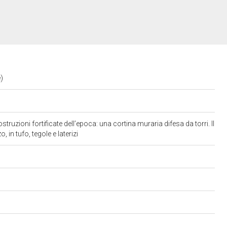
e)
struzioni fortificate dell’epoca: una cortina muraria difesa da torri. Il
o, in tufo, tegole e laterizi