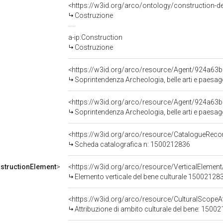
<https://w3id.org/arco/ontology/construction-d
Costruzione
a-ip:Construction
Costruzione
<https://w3id.org/arco/resource/Agent/924a6
Soprintendenza Archeologia, belle arti e paesag
<https://w3id.org/arco/resource/Agent/924a6
Soprintendenza Archeologia, belle arti e paesag
<https://w3id.org/arco/resource/CatalogueRe
Scheda catalografica n: 1500212836
structionElement
>
<https://w3id.org/arco/resource/VerticalEle
Elemento verticale del bene culturale 15002128
<https://w3id.org/arco/resource/CulturalScopeAt
Attribuzione di ambito culturale del bene: 1500