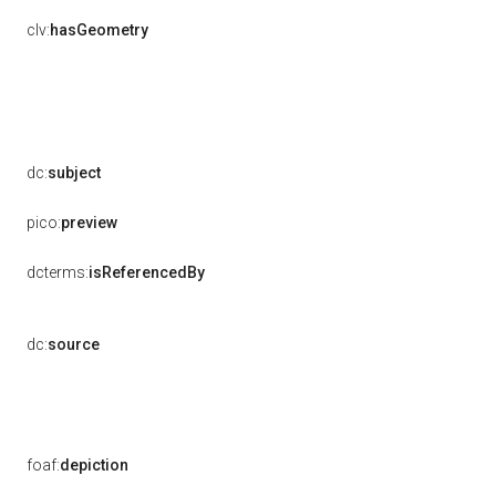
clv:
hasGeometry
dc:
subject
pico:
preview
dcterms:
isReferencedBy
dc:
source
foaf:
depiction