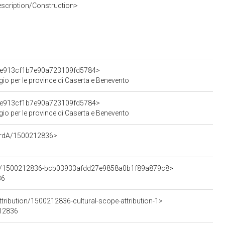
escription/Construction>
3be913cf1b7e90a723109fd5784>
gio per le province di Caserta e Benevento
3be913cf1b7e90a723109fd5784>
gio per le province di Caserta e Benevento
cordA/1500212836>
ment/1500212836-bcb03933afdd27e9858a0b1f89a879c8>
36
tribution/1500212836-cultural-scope-attribution-1>
212836