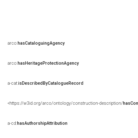
arco:
hasCataloguingAgency
arco:
hasHeritageProtectionAgency
a-cat:
isDescribedByCatalogueRecord
<https://w3id.org/arco/ontology/construction-description/
hasCon
a-cd:
hasAuthorshipAttribution