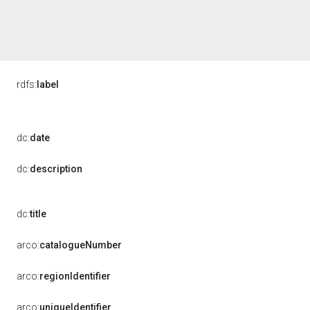
rdfs:
label
dc:
date
dc:
description
dc:
title
arco:
catalogueNumber
arco:
regionIdentifier
arco:
uniqueIdentifier