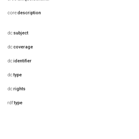
core:
description
dc:
subject
dc:
coverage
dc:
identifier
dc:
type
dc:
rights
rdf:
type