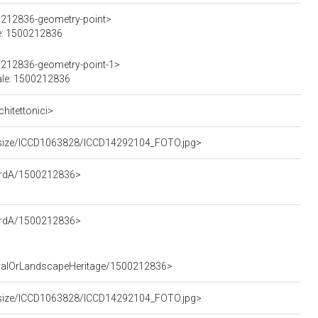
0212836-geometry-point>
le: 1500212836
0212836-geometry-point-1>
rale: 1500212836
chitettonici>
fullsize/ICCD1063828/ICCD14292104_FOTO.jpg>
cordA/1500212836>
cordA/1500212836>
ecturalOrLandscapeHeritage/1500212836>
fullsize/ICCD1063828/ICCD14292104_FOTO.jpg>