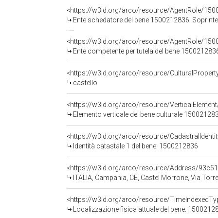
<https://w3id.org/arco/resource/AgentRole/15
Ente schedatore del bene 1500212836: Soprintendenza 
<https://w3id.org/arco/resource/AgentRole/150
Ente competente per tutela del bene 1500212836: Soprinten
<https://w3id.org/arco/resource/CulturalProp
castello
<https://w3id.org/arco/resource/VerticalEle
Elemento verticale del bene culturale 15002128
<https://w3id.org/arco/resource/CadastralIdent
Identità catastale 1 del bene: 1500212836
<https://w3id.org/arco/resource/Address/93
ITALIA, Campania, CE, Castel Morrone, Via Torr
<https://w3id.org/arco/resource/TimeIndexedT
Localizzazione fisica attuale del bene: 1500212