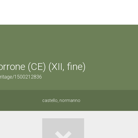
rone (CE) (XII, fine)
eritage/1500212836
castello, normanno