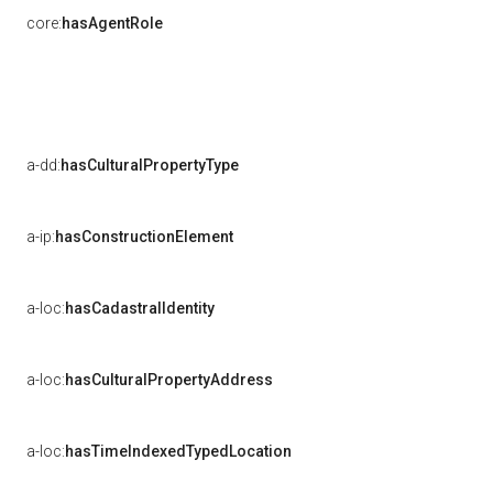
core:
hasAgentRole
a-dd:
hasCulturalPropertyType
a-ip:
hasConstructionElement
a-loc:
hasCadastralIdentity
a-loc:
hasCulturalPropertyAddress
a-loc:
hasTimeIndexedTypedLocation