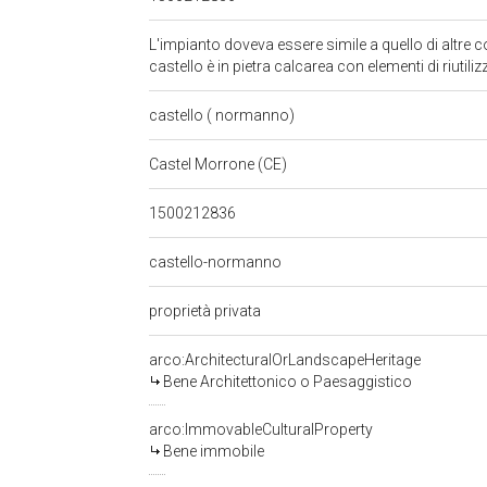
L'impianto doveva essere simile a quello di altre co
castello è in pietra calcarea con elementi di riutilizz
castello ( normanno)
Castel Morrone (CE)
1500212836
castello-normanno
proprietà privata
arco:ArchitecturalOrLandscapeHeritage
Bene Architettonico o Paesaggistico
arco:ImmovableCulturalProperty
Bene immobile