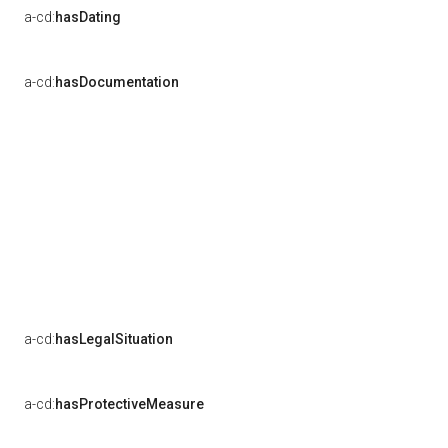
a-cd:
hasDating
a-cd:
hasDocumentation
a-cd:
hasLegalSituation
a-cd:
hasProtectiveMeasure