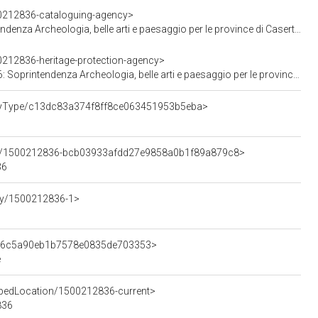
00212836-cataloguing-agency>
Archeologia, belle arti e paesaggio per le province di Caserta e Benevento
0212836-heritage-protection-agency>
denza Archeologia, belle arti e paesaggio per le province di Caserta e Benevento
ertyType/c13dc83a374f8ff8ce063451953b5eba>
ment/1500212836-bcb03933afdd27e9858a0b1f89a879c8>
36
ity/1500212836-1>
c516c5a90eb1b7578e0835de703353>
e
ypedLocation/1500212836-current>
836