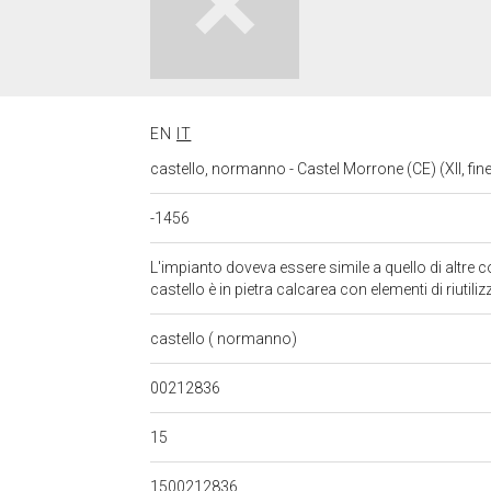
EN
IT
castello, normanno - Castel Morrone (CE) (XII, fin
-1456
L'impianto doveva essere simile a quello di altre co
castello è in pietra calcarea con elementi di riutilizz
castello ( normanno)
00212836
15
1500212836