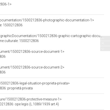
2836-1>
cDocumentation/1500212836-photographic-documentation-1>
le: 1500212836
<https://w3id.org/arco/resource/GraphicOrCartographicDocumentation/1500212836-graphic-cartographic-documentation-1>
ene culturale: 1500212836
ocument/1500212836-source-document-1>
2836
ocument/1500212836-source-document-2>
2836
500212836-legal-situation-proprieta-privata>
836: proprietà privata
sure/1500212836-protective-measure-1>
00212836: ope legis (L.1089/1939 art.4)