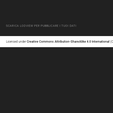
SCARICA LODVIEW PER PUBBLICARE I TUOI DATI
Licensed under
Creative Commons Attribution-ShareAlike 4.0 International
(C