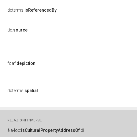
dcterms:
isReferencedBy
dc:
source
foaf:
depiction
dcterms:
spatial
RELAZIONI INVERSE
è
a-loc:
isCulturalPropertyAddressOf
di