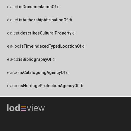
è
a-cd:
isDocumentationOf
di
è
a-cd:
isAuthorshipAttributionOf
di
è
a-cat:
describesCulturalProperty
di
è
a-loc:
isTimeIndexedTypedLocationOf
di
è
a-cd:
isBibliographyOf
di
è
arco:
isCataloguingAgencyOf
di
è
arco:
isHeritageProtectionAgencyOf
di