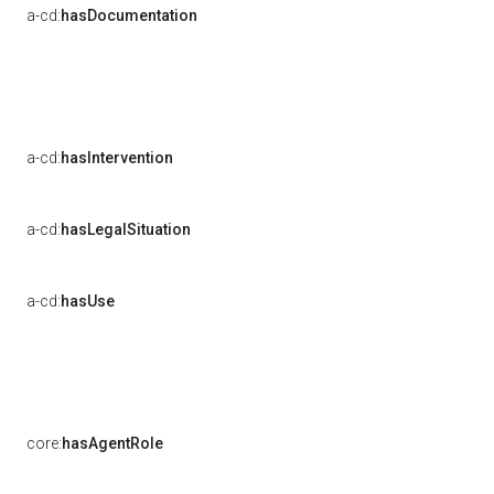
a-cd:
hasDocumentation
a-cd:
hasIntervention
a-cd:
hasLegalSituation
a-cd:
hasUse
core:
hasAgentRole