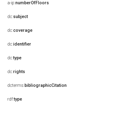
a-ip:
numberOfFloors
dc:
subject
dc:
coverage
dc:
identifier
dc:
type
dc:
rights
dcterms:
bibliographicCitation
rdf:
type