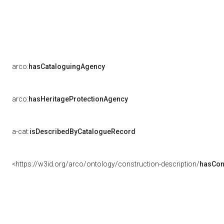
arco:
hasCataloguingAgency
arco:
hasHeritageProtectionAgency
a-cat:
isDescribedByCatalogueRecord
<https://w3id.org/arco/ontology/construction-description/
hasCon