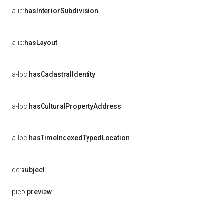
a-ip:
hasInteriorSubdivision
a-ip:
hasLayout
a-loc:
hasCadastralIdentity
a-loc:
hasCulturalPropertyAddress
a-loc:
hasTimeIndexedTypedLocation
dc:
subject
pico:
preview