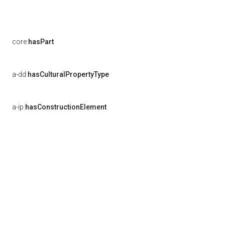
core:
hasPart
a-dd:
hasCulturalPropertyType
a-ip:
hasConstructionElement