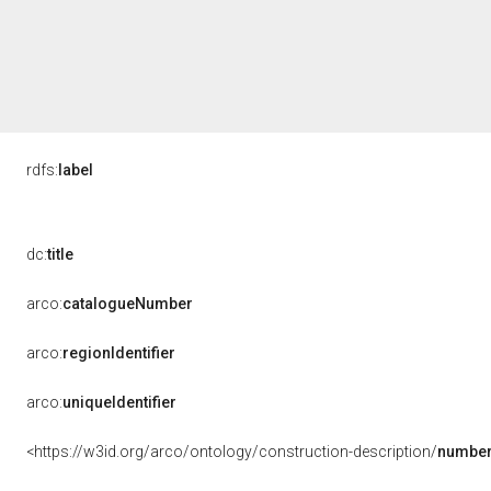
rdfs:
label
dc:
title
arco:
catalogueNumber
arco:
regionIdentifier
arco:
uniqueIdentifier
<https://w3id.org/arco/ontology/construction-description/
number