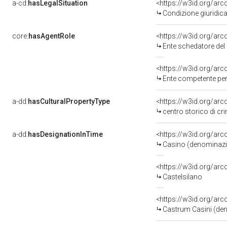
a-cd:
hasLegalSituation
<https://w3id.org/arc
Condizione giuridica
core:
hasAgentRole
<https://w3id.org/ar
Ente schedatore del 
<https://w3id.org/ar
Ente competente per tutela d
a-dd:
hasCulturalPropertyType
<https://w3id.org/a
centro storico di cr
a-dd:
hasDesignationInTime
<https://w3id.org/ar
Casino (denominazi
<https://w3id.org/ar
Castelsilano
Castrum Casini (den