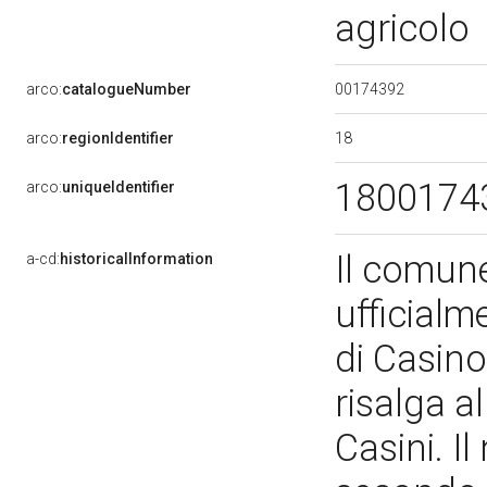
agricolo
00174392
arco:
catalogueNumber
18
arco:
regionIdentifier
1800174
arco:
uniqueIdentifier
Il comune
a-cd:
historicalInformation
ufficialm
di Casino
risalga a
Casini. I