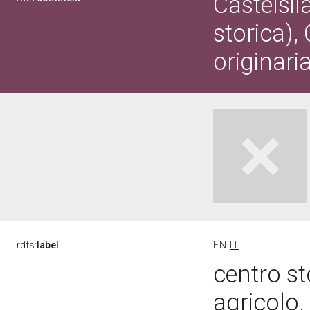
Castelsi
storica)
originari
rdfs:
label
EN
IT
centro st
agricolo,