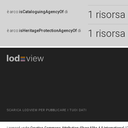
1 risorsa
è
arco:
isCataloguingAgencyOf
di
1 risorsa
è
arco:
isHeritageProtectionAgencyOf
di
SCARICA LODVIEW PER PUBBLICARE I TUOI DATI