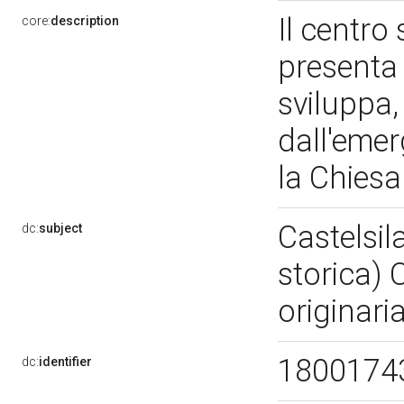
Il centro
core:
description
presenta 
sviluppa,
dall'emer
la Chies
Castelsi
dc:
subject
storica)
originari
1800174
dc:
identifier