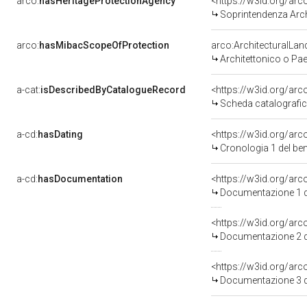
arco:
hasHeritageProtectionAgency
<https://w3id.org/a
Soprintendenza Arche
arco:
hasMibacScopeOfProtection
arco:ArchitecturalLa
Architettonico o Pa
a-cat:
isDescribedByCatalogueRecord
<https://w3id.org/a
Scheda catalografi
a-cd:
hasDating
<https://w3id.org/ar
Cronologia 1 del b
a-cd:
hasDocumentation
Documentazione 1 d
Documentazione 2 d
Documentazione 3 d