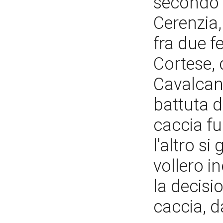
secondo c
Cerenzia,
fra due f
Cortese, 
Cavalcant
battuta d
caccia fu
l'altro si
vollero i
la decisi
caccia, d