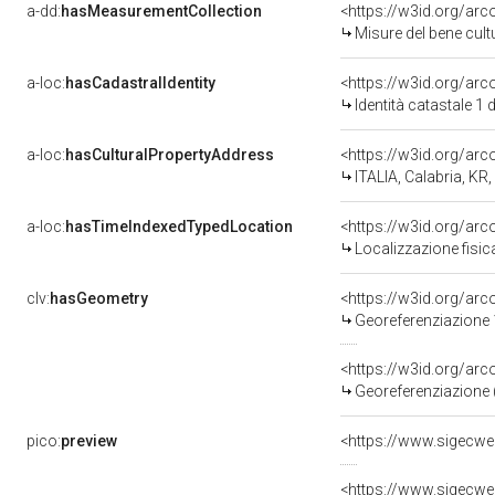
a-dd:
hasMeasurementCollection
<https://w3id.org/a
Misure del bene cul
a-loc:
hasCadastralIdentity
<https://w3id.org/ar
Identità catastale 1
a-loc:
hasCulturalPropertyAddress
<https://w3id.org/a
ITALIA, Calabria, KR
a-loc:
hasTimeIndexedTypedLocation
<https://w3id.org/ar
Localizzazione fisic
clv:
hasGeometry
<https://w3id.org/a
Georeferenziazione 
<https://w3id.org/ar
Georeferenziazione 
pico:
preview