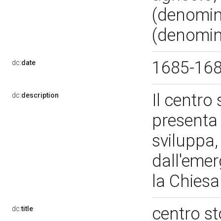
(denomin
(denomina
1685-16
dc:
date
Il centro
dc:
description
presenta 
sviluppa,
dall'emer
la Chies
centro st
dc:
title