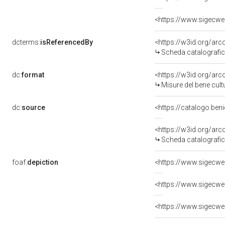
dcterms:
isReferencedBy
<https://w3id.org/a
Scheda catalografi
dc:
format
<https://w3id.org/a
Misure del bene cul
dc:
source
<https://catalogo.ben
<https://w3id.org/a
Scheda catalografi
foaf:
depiction