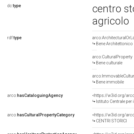
centro st
dc:
type
agricolo
rdf:
type
arco:ArchitecturalOr
Bene Architettonico
arco:CulturalProperty
Bene culturale
arco:ImmovableCultur
Bene immobile
arco:
hasCataloguingAgency
<https://w3id.org/a
Istituto Centrale pe
arco:
hasCulturalPropertyCategory
<https://w3id.org/arc
CENTRI STORICI