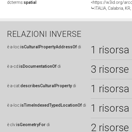
dcterms:
spatial
<https://w3id.org/a
ITALIA, Calabria, KR
RELAZIONI INVERSE
1 risorsa
è
a-loc:
isCulturalPropertyAddressOf
di
3 risorse
è
a-cd:
isDocumentationOf
di
1 risorsa
è
a-cat:
describesCulturalProperty
di
1 risorsa
è
a-loc:
isTimeIndexedTypedLocationOf
di
2 risorse
è
clv:
isGeometryFor
di