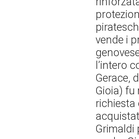
rinforzat
protezion
piratesc
vende i p
genovese
l’intero 
Gerace, d
Gioia) fu
richiesta 
acquista
Grimaldi 