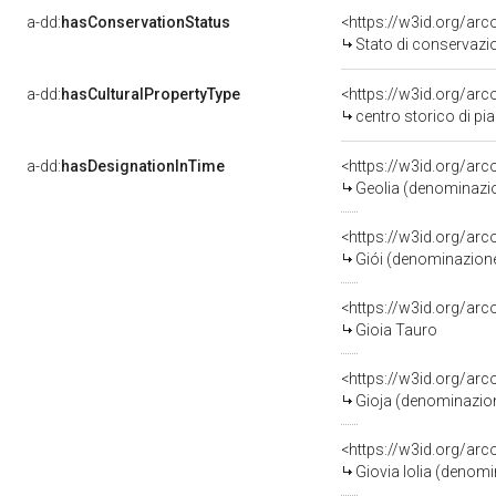
a-dd:
hasConservationStatus
<https://w3id.org/ar
Stato di conservazi
a-dd:
hasCulturalPropertyType
<https://w3id.org/a
centro storico di pi
a-dd:
hasDesignationInTime
Geolia (denominazio
<https://w3id.org/ar
Giói (denominazione
<https://w3id.org/ar
Gioia Tauro
Gioja (denominazione
Giovia Iolia (denomin