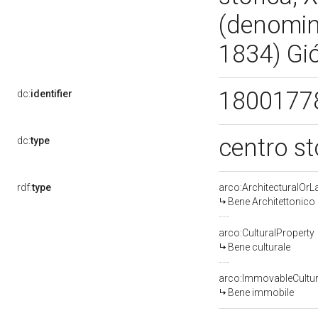
(denomina
1834) Gi
1800177
dc:
identifier
centro st
dc:
type
rdf:
type
arco:ArchitecturalOr
Bene Architettonico
arco:CulturalProperty
Bene culturale
arco:ImmovableCultur
Bene immobile