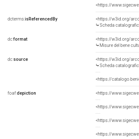
dcterms:
isReferencedBy
<https://w3id.org/a
Scheda catalografi
dc:
format
<https://w3id.org/a
Misure del bene cul
dc:
source
<https://w3id.org/a
Scheda catalografi
<https://catalogo.ben
foaf:
depiction