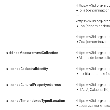
Iolia (denominazione
Joa (denominazione s
Zoa (denominazione s
a-dd:
hasMeasurementCollection
<https://w3id.org/a
Misure del bene cul
a-loc:
hasCadastralIdentity
<https://w3id.org/ar
Identità catastale 1
a-loc:
hasCulturalPropertyAddress
<https://w3id.org/a
ITALIA, Calabria, RC,
a-loc:
hasTimeIndexedTypedLocation
<https://w3id.org/ar
Localizzazione fisic