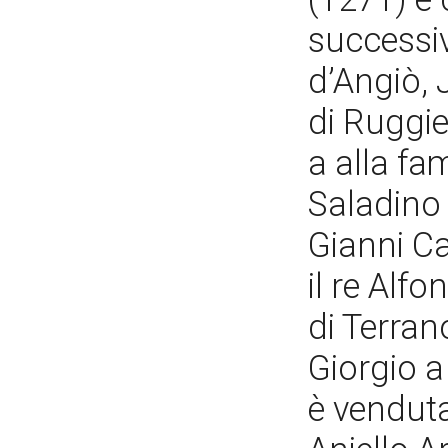
successiv
d’Angiò,
di Ruggie
a alla fa
Saladino 
Gianni Ca
il re Alf
di Terrano
Giorgio a
è venduta