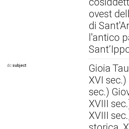
cosiddett
ovest del
di Sant'A
l'antico 
Sant’Ippo
Gioia Tau
dc:
subject
XVI sec.)
sec.) Gio
XVIII sec
XVIII sec
storica, X