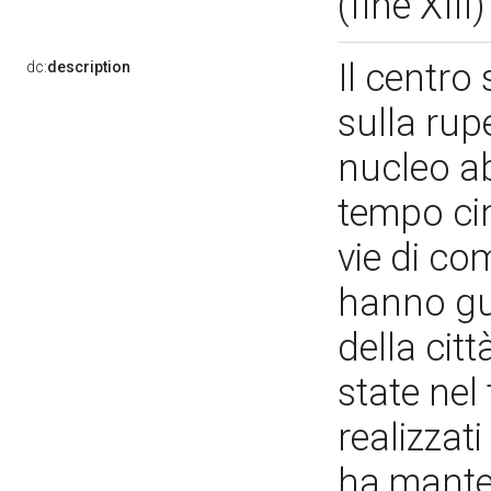
(fine XIII
Il centro 
dc:
description
sulla rupe
nucleo ab
tempo cin
vie di co
hanno gui
della citt
state nel
realizzati
ha manten