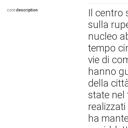
Il centro 
core:
description
sulla rupe
nucleo ab
tempo cin
vie di co
hanno gui
della citt
state nel
realizzati
ha manten