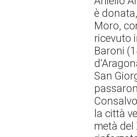
Aniello 
è donata,
Moro, co
ricevuto 
Baroni (1
d’Aragon
San Gior
passaron
Consalvo 
la città 
metà del 