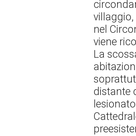
circondar
villaggio
nel Circo
viene ri
La scoss
abitazioni
soprattut
distante 
lesionato
Cattedral
preesiste