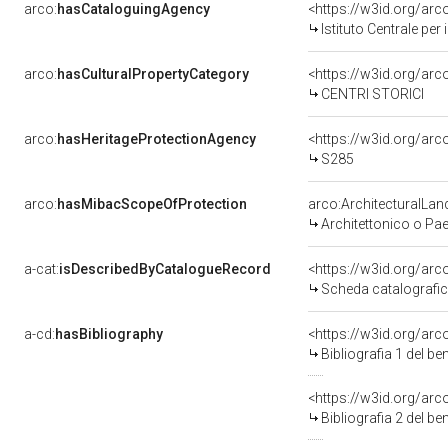
arco:
hasCataloguingAgency
<https://w3id.org/a
Istituto Centrale pe
arco:
hasCulturalPropertyCategory
<https://w3id.org/arc
CENTRI STORICI
arco:
hasHeritageProtectionAgency
<https://w3id.org/a
S285
arco:
hasMibacScopeOfProtection
arco:ArchitecturalLa
Architettonico o Pa
a-cat:
isDescribedByCatalogueRecord
<https://w3id.org/a
Scheda catalografi
a-cd:
hasBibliography
<https://w3id.org/ar
Bibliografia 1 del b
<https://w3id.org/ar
Bibliografia 2 del b