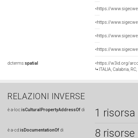
dcterms:
spatial
<https://w3id.org/a
ITALIA, Calabria, RC,
RELAZIONI INVERSE
1 risorsa
è
a-loc:
isCulturalPropertyAddressOf
di
8 risorse
è
a-cd:
isDocumentationOf
di