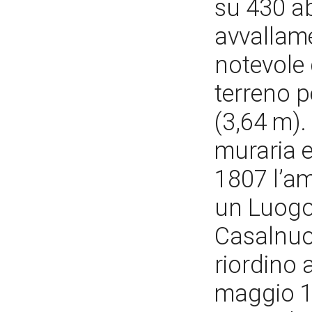
su 430 ab
avvallame
notevole 
terreno p
(3,64 m).
muraria e
1807 l’am
un Luogo,
Casalnuov
riordino 
maggio 18