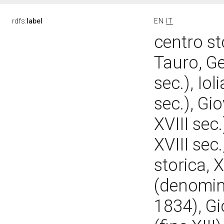
rdfs:
label
EN
IT
centro st
Tauro, Ge
sec.), Io
sec.), Gi
XVIII sec
XVIII sec
storica, X
(denomina
1834), Gi