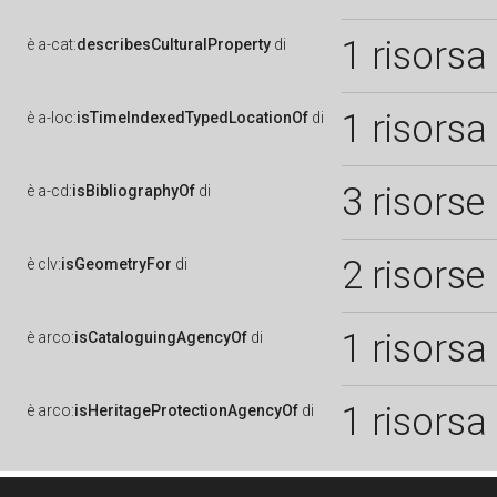
1 risorsa
è
a-cat:
describesCulturalProperty
di
1 risorsa
è
a-loc:
isTimeIndexedTypedLocationOf
di
3 risorse
è
a-cd:
isBibliographyOf
di
2 risorse
è
clv:
isGeometryFor
di
1 risorsa
è
arco:
isCataloguingAgencyOf
di
1 risorsa
è
arco:
isHeritageProtectionAgencyOf
di