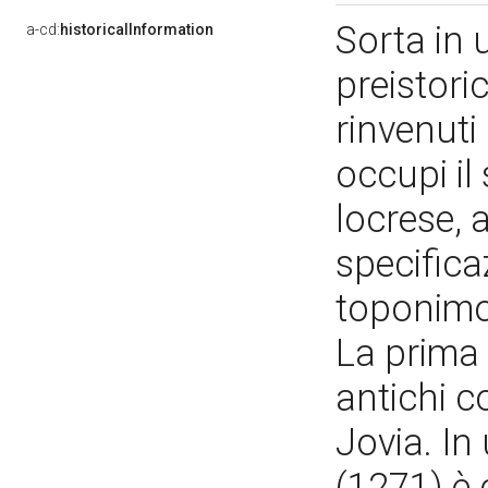
Sorta in 
a-cd:
historicalInformation
preistoric
rinvenuti 
occupi il
locrese, a
specifica
toponimo
La prima
antichi c
Jovia. In 
(1271) è c