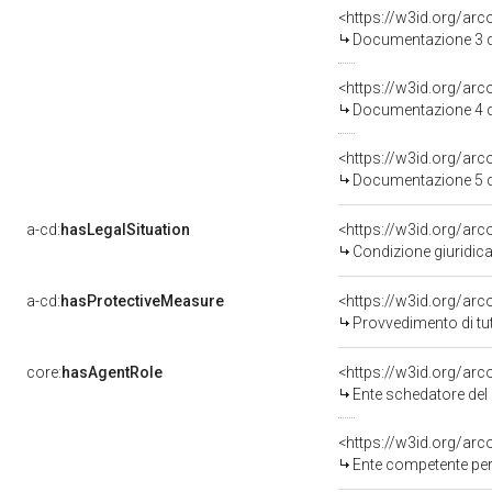
<https://w3id.org/a
Documentazione 3 d
<https://w3id.org/a
Documentazione 4 d
<https://w3id.org/a
Documentazione 5 d
a-cd:
hasLegalSituation
<https://w3id.org/arc
Condizione giuridica
a-cd:
hasProtectiveMeasure
<https://w3id.org/ar
Provvedimento di tutela 1 del bene culturale 1800177
core:
hasAgentRole
<https://w3id.org/ar
Ente schedatore del 
<https://w3id.org/ar
Ente competente per tutela del bene 