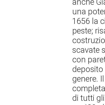
anche Gi
una poten
1656 la c
peste; ri
costruzio
scavate s
con paret
deposito 
genere. I
completam
di tutti g