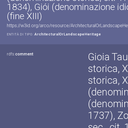
1834), Giói (denominazione id
(fine XIII)
https://w3id.org/arco/resource/ArchitecturalOrLandscapeH
ArchitecturalOrLandscapeHeritage
ENTITÀ DI TIPO:
Gioia Ta
rdfs:
comment
storica, 
storica, X
(denomina
(denomina
1737), Zo
sec., cit