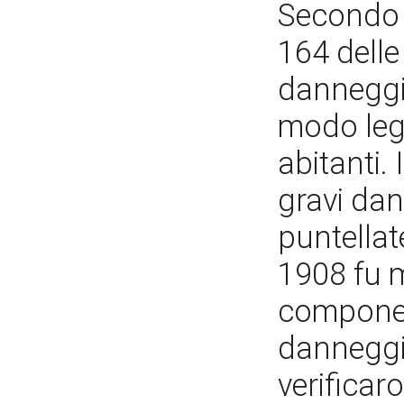
Secondo i
164 delle
danneggia
modo legg
abitanti.
gravi dan
puntellat
1908 fu m
component
danneggi
verificar