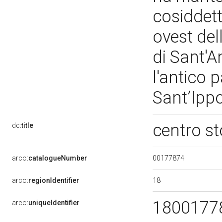
cosiddett
ovest del
di Sant'A
l'antico 
Sant’Ippo
centro st
dc:
title
00177874
arco:
catalogueNumber
18
arco:
regionIdentifier
1800177
arco:
uniqueIdentifier