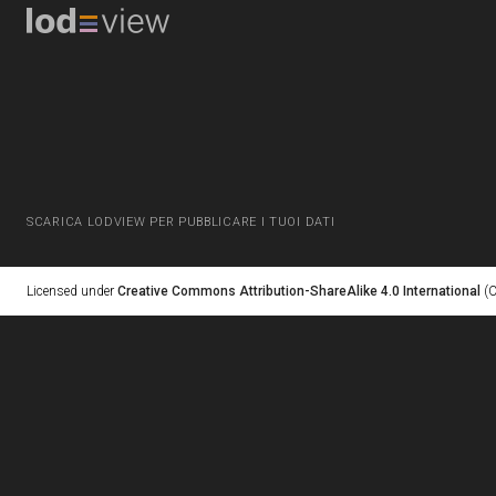
SCARICA LODVIEW PER PUBBLICARE I TUOI DATI
Licensed under
Creative Commons Attribution-ShareAlike 4.0 International
(C