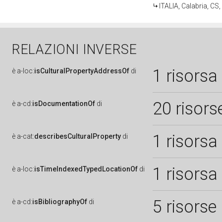
ITALIA, Calabria, CS,
RELAZIONI INVERSE
1 risorsa
è
a-loc:
isCulturalPropertyAddressOf
di
20 risors
è
a-cd:
isDocumentationOf
di
1 risorsa
è
a-cat:
describesCulturalProperty
di
1 risorsa
è
a-loc:
isTimeIndexedTypedLocationOf
di
5 risorse
è
a-cd:
isBibliographyOf
di