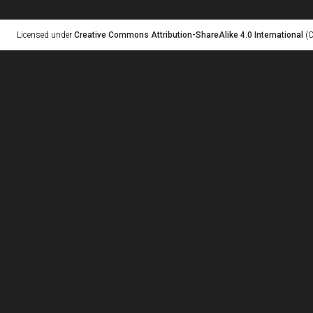
Licensed under
Creative Commons Attribution-ShareAlike 4.0 International
(C