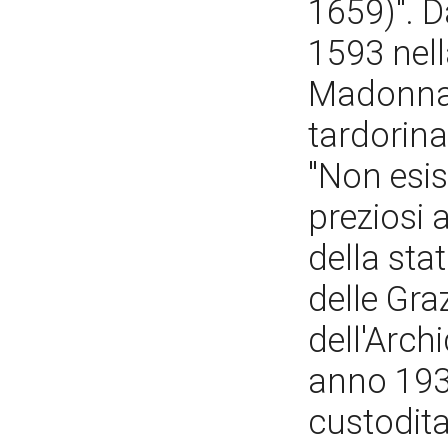
1659)". D
1593 nell
Madonna 
tardorina
"Non esis
preziosi a
della sta
delle Graz
dell'Arch
anno 1938
custodita