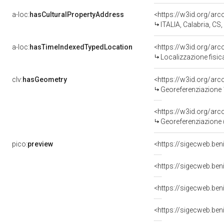
a-loc:
hasCulturalPropertyAddress
<https://w3id.org/a
ITALIA, Calabria, CS,
a-loc:
hasTimeIndexedTypedLocation
<https://w3id.org/a
Localizzazione fisi
clv:
hasGeometry
<https://w3id.org/a
Georeferenziazione
<https://w3id.org/a
Georeferenziazione 
pico:
preview
<https://sigecweb.ben