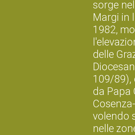
sorge nel
Margi in 
1982, mon
l'elevazi
delle Gra
Diocesano
109/89), 
da Papa G
Cosenza-
volendo s
nelle zon