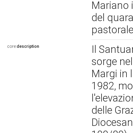
Mariano i
del quara
pastoral
Il Santua
core:
description
sorge nel
Margi in 
1982, mon
l'elevazi
delle Gra
Diocesano