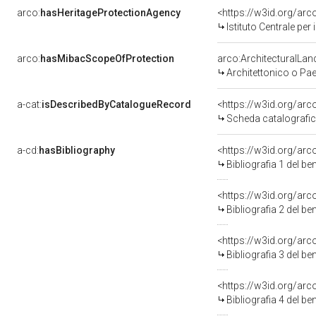
arco:
hasHeritageProtectionAgency
<https://w3id.org/a
Istituto Centrale pe
arco:
hasMibacScopeOfProtection
arco:ArchitecturalLa
Architettonico o Pa
a-cat:
isDescribedByCatalogueRecord
<https://w3id.org/a
Scheda catalografi
a-cd:
hasBibliography
<https://w3id.org/ar
Bibliografia 1 del 
<https://w3id.org/ar
Bibliografia 2 del 
<https://w3id.org/ar
Bibliografia 3 del 
<https://w3id.org/ar
Bibliografia 4 del 