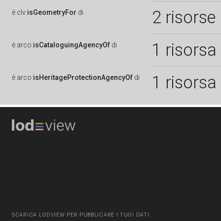
2 risorse
è
clv:
isGeometryFor
di
1 risorsa
è
arco:
isCataloguingAgencyOf
di
1 risorsa
è
arco:
isHeritageProtectionAgencyOf
di
SCARICA LODVIEW PER PUBBLICARE I TUOI DATI