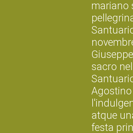
mariano 
pellegrina
Santuario
novembre
Giuseppe 
sacro ne
Santuari
Agostino 
l'indulg
atque un
festa pri