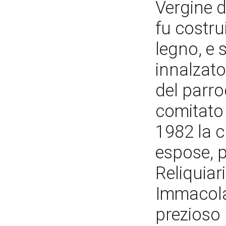
Vergine d
fu costru
legno, e 
innalzato 
del parro
comitato 
1982 la c
espose, pe
Reliquiar
Immacolat
prezioso 