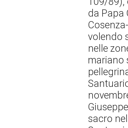
109/89), 
da Papa G
Cosenza-
volendo s
nelle zon
mariano 
pellegrina
Santuario
novembre
Giuseppe 
sacro ne