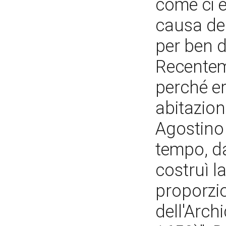
come ci è
causa del
per ben d
Recentem
perché er
abitazion
Agostino 
tempo, da
costruì l
proporzio
dell'Arch