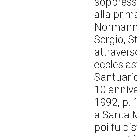
soppress
alla prim
Normanno
Sergio, S
attraverso
ecclesiast
Santuario
10 annive
1992, p. 
a Santa M
poi fu dis