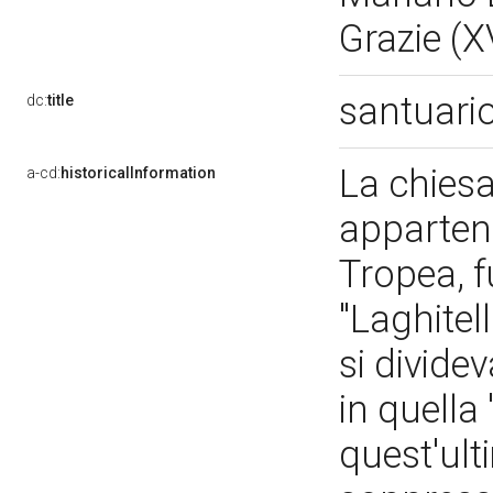
Grazie (X
santuari
dc:
title
La chiesa
a-cd:
historicalInformation
appartene
Tropea, f
"Laghitel
si dividev
in quella 
quest'ulti