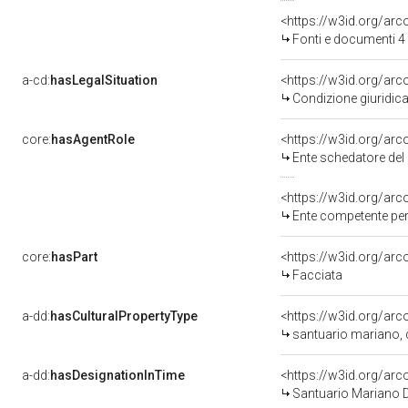
Fonti e documenti 4
a-cd:
hasLegalSituation
Condizione giuridica
core:
hasAgentRole
<https://w3id.org/a
Ente schedatore de
Ente competente per tut
core:
hasPart
<https://w3id.org/ar
Facciata
a-dd:
hasCulturalPropertyType
<https://w3id.org/ar
santuario mariano,
a-dd:
hasDesignationInTime
Santuario Mariano D