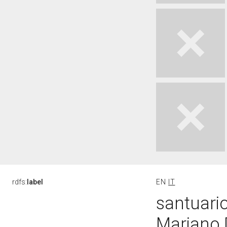
rdfs:
label
EN
IT
santuario
Mariano 