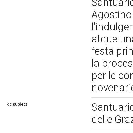
Santuari
Agostino 
l'indulg
atque un
festa pri
la proce
per le co
novenar
Santuari
dc:
subject
delle Gra