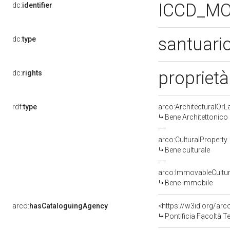
ICCD_MO
dc:
identifier
santuari
dc:
type
proprietà
dc:
rights
rdf:
type
arco:ArchitecturalOr
Bene Architettonico
arco:CulturalProperty
Bene culturale
arco:ImmovableCultur
Bene immobile
arco:
hasCataloguingAgency
<https://w3id.org/a
Pontificia Facoltà 