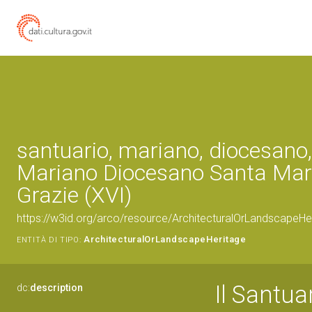
santuario, mariano, diocesano
Mariano Diocesano Santa Mari
Grazie (XVI)
https://w3id.org/arco/resource/ArchitecturalOrLandscape
ArchitecturalOrLandscapeHeritage
ENTITÀ DI TIPO:
Il Santua
dc:
description