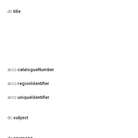
dc:
title
arco:
catalogueNumber
arco:
regionIdentifier
arco:
uniqueIdentifier
dc:
subject