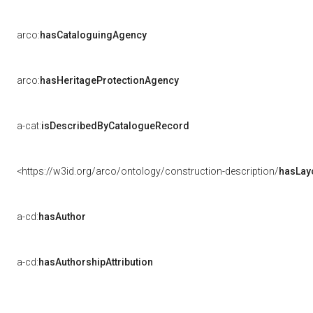
arco:
hasCataloguingAgency
arco:
hasHeritageProtectionAgency
a-cat:
isDescribedByCatalogueRecord
<https://w3id.org/arco/ontology/construction-description/
hasLay
a-cd:
hasAuthor
a-cd:
hasAuthorshipAttribution