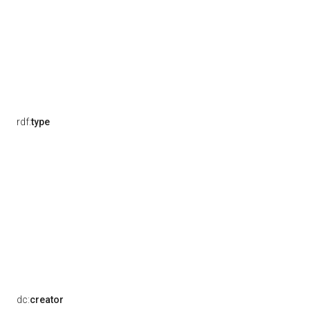
rdf:
type
dc:
creator