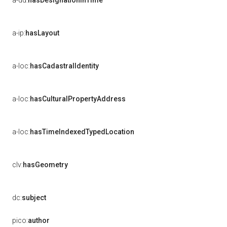
a-dd:
hasDesignationInTime
a-ip:
hasLayout
a-loc:
hasCadastralIdentity
a-loc:
hasCulturalPropertyAddress
a-loc:
hasTimeIndexedTypedLocation
clv:
hasGeometry
dc:
subject
pico:
author