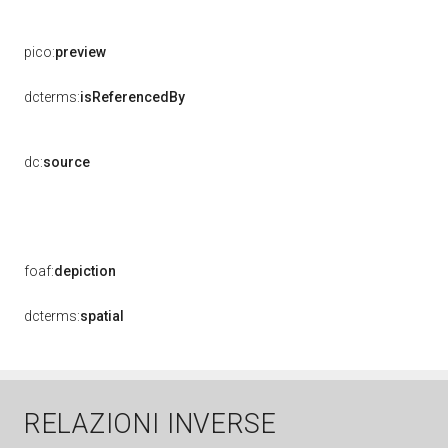
pico:
preview
dcterms:
isReferencedBy
dc:
source
foaf:
depiction
dcterms:
spatial
RELAZIONI INVERSE