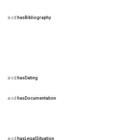
a-cd:
hasBibliography
a-cd:
hasDating
a-cd:
hasDocumentation
a-cd:
hasLegalSituation