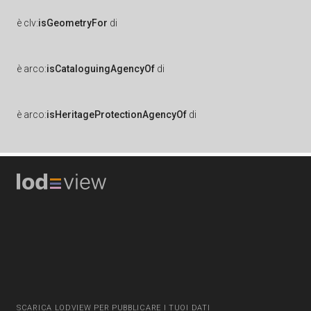
è
clv:
isGeometryFor
di
è
arco:
isCataloguingAgencyOf
di
è
arco:
isHeritageProtectionAgencyOf
di
SCARICA LODVIEW PER PUBBLICARE I TUOI DATI