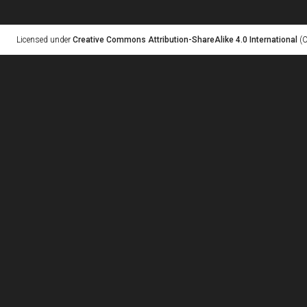
Licensed under
Creative Commons Attribution-ShareAlike 4.0 International
(C