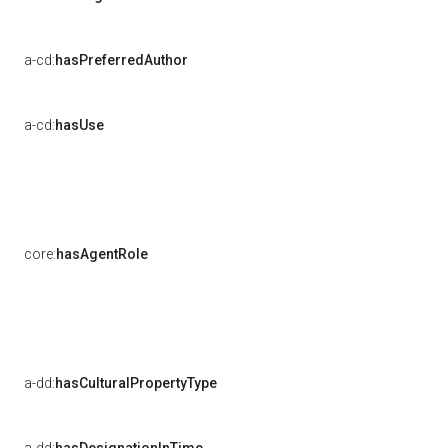
a-cd:
hasPreferredAuthor
a-cd:
hasUse
core:
hasAgentRole
a-dd:
hasCulturalPropertyType