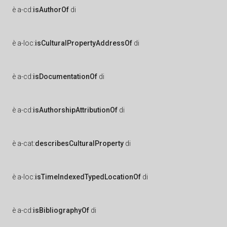
è
a-cd:
isAuthorOf
di
è
a-loc:
isCulturalPropertyAddressOf
di
è
a-cd:
isDocumentationOf
di
è
a-cd:
isAuthorshipAttributionOf
di
è
a-cat:
describesCulturalProperty
di
è
a-loc:
isTimeIndexedTypedLocationOf
di
è
a-cd:
isBibliographyOf
di