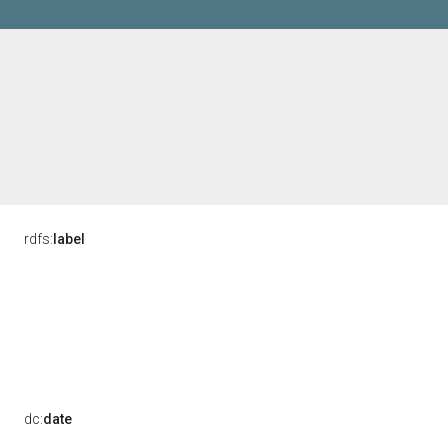
rdfs:
label
dc:
date