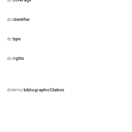
dc:
coverage
dc:
identifier
dc:
type
dc:
rights
dcterms:
bibliographicCitation