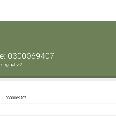
ale: 0300069407
bliography-2
urale: 0300069407