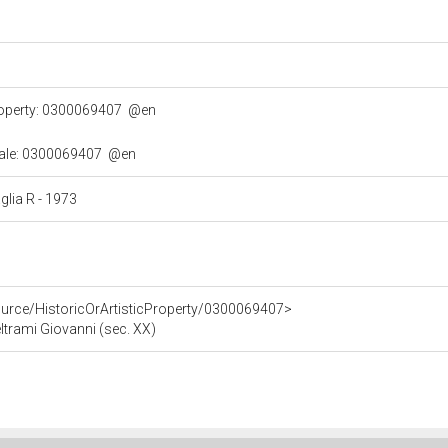
property: 0300069407
@en
turale: 0300069407
@en
aglia R - 1973
ource/HistoricOrArtisticProperty/0300069407>
eltrami Giovanni (sec. XX)