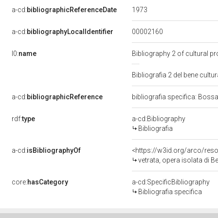
1973
a-cd:
bibliographicReferenceDate
00002160
a-cd:
bibliographyLocalIdentifier
l0:
name
Bibliography 2 of cultural 
Bibliografia 2 del bene cul
a-cd:
bibliographicReference
bibliografia specifica: Boss
rdf:
type
a-cd:Bibliography
Bibliografia
a-cd:
isBibliographyOf
<https://w3id.org/arco/res
vetrata, opera isolata di B
core:
hasCategory
a-cd:SpecificBibliography
Bibliografia specifica