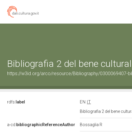
Bibliografia 2 del bene cultur
https://w3id.org/arco/resource/Bibliography/0300069407-bi
rdfs:
label
EN
IT
Bibliografia 2 del bene cult
a-cd:
bibliographicReferenceAuthor
Bossaglia R