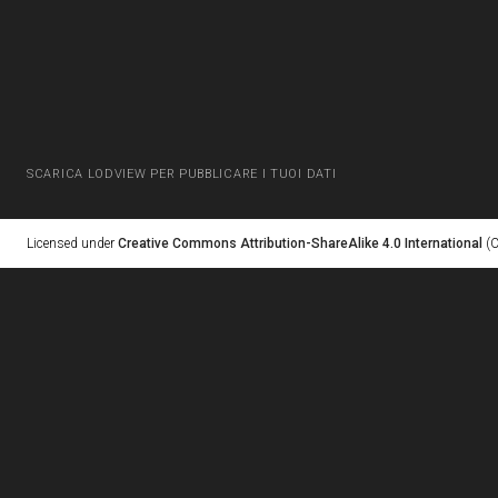
SCARICA LODVIEW PER PUBBLICARE I TUOI DATI
Licensed under
Creative Commons Attribution-ShareAlike 4.0 International
(C