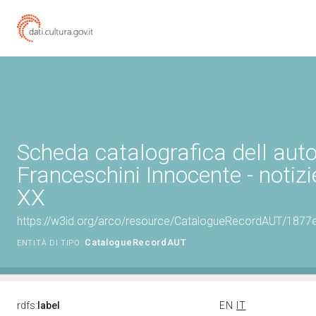
Scheda catalografica dell aut
Franceschini Innocente - notizie
XX
https://w3id.org/arco/resource/CatalogueRecordAUT/18
CatalogueRecordAUT
ENTITÀ DI TIPO:
rdfs:
label
EN
IT