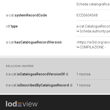
Scheda catalografica d
a-cat:
systemRecordCode
ICCD5604568
rdf:
type
a-cat:CatalogueReco
Scheda authority pe
a-cat:
hasCatalogueRecordVersion
COMPILAZIONE -
RELAZIONI INVERSE
è
a-cat:
isCatalogueRecordVersionOf
di
1 risorsa
è
a-cat:
isDescribedByCatalogueRecord
di
1 risorsa